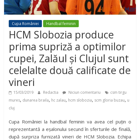
Cupa României
Handbal feminin
HCM Slobozia produce
prima supriză a optimilor
cupei, Zalăul și Clujul sunt
celelalte două calificate de
vineri
15/03/2019
Redactia
Niciun comentariu
csm tirgu
,
,
,
,
,
mures
dunarea braila
hc zalau
hcm slobozia
scm gloria buzau
u
cluj
Cupa României la handbal feminin va avea cel puțin o
reprezentantă a eșalonului secund în sferturile de finală,
după surpriza furnizată vineri de HCM Slobozia. Echipa