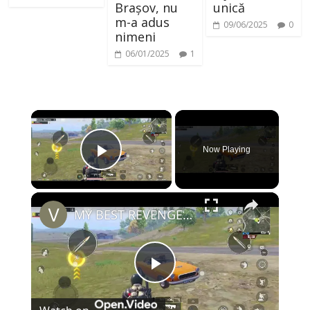
Brașov, nu
unică
m-a adus
09/06/2025
0
nimeni
06/01/2025
1
×
Now Playing
Play Video
×
MY BEST REVENGE GAMEPLAY OF MONTH
P