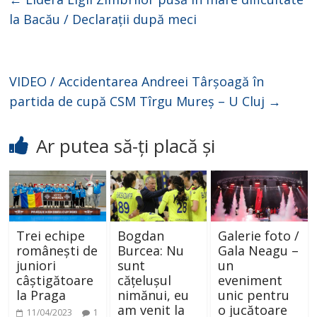
la Bacău / Declarații după meci
VIDEO / Accidentarea Andreei Târșoagă în
partida de cupă CSM Tîrgu Mureș – U Cluj
→
Ar putea să-ți placă și
Trei echipe
Bogdan
Galerie foto /
românești de
Burcea: Nu
Gala Neagu –
juniori
sunt
un
câștigătoare
cățelușul
eveniment
la Praga
nimănui, eu
unic pentru
am venit la
o jucătoare
11/04/2023
1