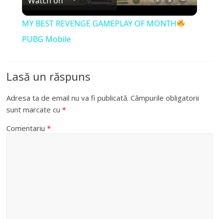
Watch on
l
MY BEST REVENGE GAMEPLAY OF MONTH
a
PUBG Mobile
y
Lasă un răspuns
V
Adresa ta de email nu va fi publicată.
Câmpurile obligatorii
sunt marcate cu
*
i
Comentariu
*
d
e
o