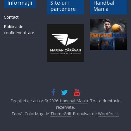
Informații
Site-uri
Handbal
partenere
Mania
Contact
Politica de
confidențialitate
Drepturi de autor © 2026
Handbal Mania
. Toate drepturile
rezervate.
Temă: ColorMag de
ThemeGrill
. Propulsat de
WordPress
.