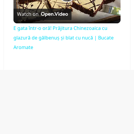
P
Watch on
l
E gata într-o oră! Prăjitura Chinezoaica cu
a
glazură de gălbenuș și blat cu nucă | Bucate
Aromate
y
V
i
d
e