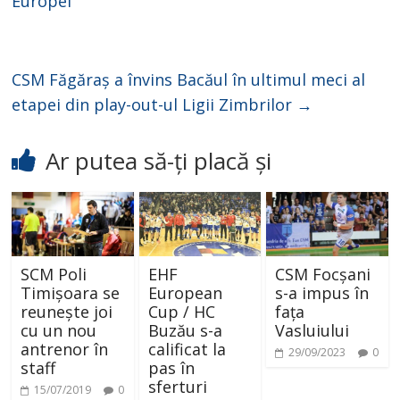
Europei
CSM Făgăraș a învins Bacăul în ultimul meci al
etapei din play-out-ul Ligii Zimbrilor
→
Ar putea să-ți placă și
SCM Poli
EHF
CSM Focșani
Timișoara se
European
s-a impus în
reunește joi
Cup / HC
fața
cu un nou
Buzău s-a
Vasluiului
antrenor în
calificat la
29/09/2023
0
staff
pas în
sferturi
15/07/2019
0