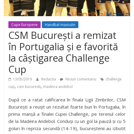
Cupe Europene
Handbal masculin
CSM București a remizat
în Portugalia și e favorită
la câștigarea Challenge
Cup
13/05/2019
Redactia
Niciun comentariu
challenge
,
,
cup
csm bucuresti
madeira andebol
După ce a ratat calificarea în finala Ligii Zimbrilor, CSM
București a reușit un rezultat foarte bun în Portugalia, în
prima manșă a finalei Cupei Challenge, pe terenul celor
de la Madeira Andebol. Conduși cu un gol la pauză și cu 5
goluri în repriza secundă (14-19), bucureștenii au izbutit