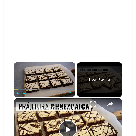
×
Now Playing
×
Play
Unmute
Fullscreen
E gata într-o oră! Prăjitura Chinezoaica cu glazură de gălbenuș și blat cu nucă | Bucate Aromate