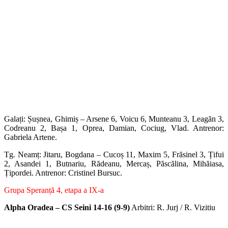
Galați: Șușnea, Ghimiș – Arsene 6, Voicu 6, Munteanu 3, Leagăn 3,
Codreanu 2, Bașa 1, Oprea, Damian, Cociug, Vlad. Antrenor:
Gabriela Artene.
Tg. Neamț: Jitaru, Bogdana – Cucoș 11, Maxim 5, Frăsinel 3, Țifui
2, Asandei 1, Butnariu, Rădeanu, Mercaș, Păscălina, Mihăiasa,
Țipordei. Antrenor: Cristinel Bursuc.
Grupa Speranță 4, etapa a IX-a
Alpha Oradea – CS Seini 14-16 (9-9)
Arbitri: R. Jurj / R. Vizitiu