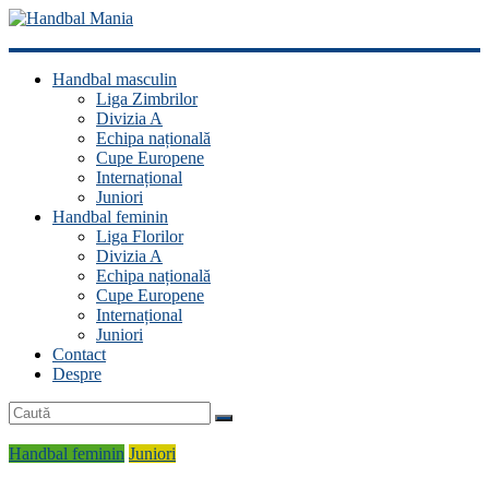
Handbal
Handbal masculin
Mania
Liga Zimbrilor
Divizia A
Fan
Echipa națională
handbal?
Cupe Europene
Ești
Internațional
acasă!
Juniori
Handbal feminin
Liga Florilor
Divizia A
Echipa națională
Cupe Europene
Internațional
Juniori
Contact
Despre
Handbal feminin
Juniori