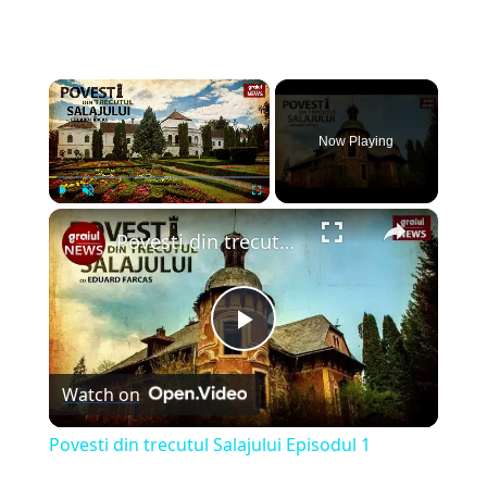
×
Now Playing
×
Play
Unmute
Fullscreen
Povesti din trecutul Salajului Episodul 1
Play
Watch on
Video
Povesti din trecutul Salajului Episodul 1