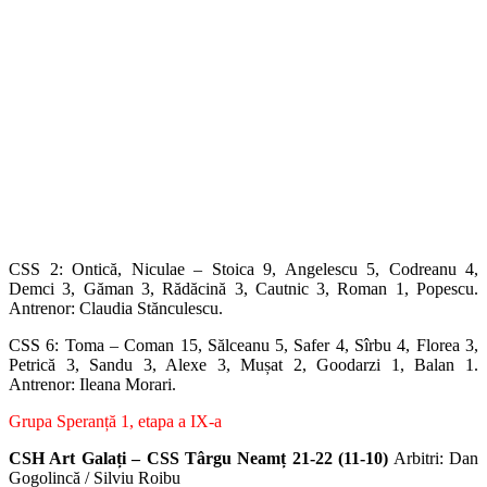
CSS 2: Ontică, Niculae – Stoica 9, Angelescu 5, Codreanu 4,
Demci 3, Găman 3, Rădăcină 3, Cautnic 3, Roman 1, Popescu.
Antrenor: Claudia Stănculescu.
CSS 6: Toma – Coman 15, Sălceanu 5, Safer 4, Sîrbu 4, Florea 3,
Petrică 3, Sandu 3, Alexe 3, Mușat 2, Goodarzi 1, Balan 1.
Antrenor: Ileana Morari.
Grupa Speranță 1, etapa a IX-a
CSH Art Galați – CSS Târgu Neamț 21-22 (11-10)
Arbitri: Dan
Gogolincă / Silviu Roibu