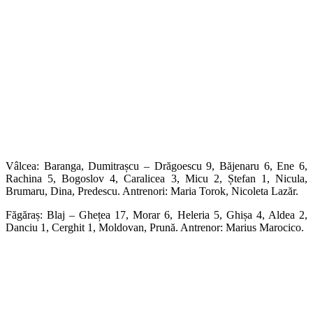
Vâlcea: Baranga, Dumitrașcu – Drăgoescu 9, Băjenaru 6, Ene 6,
Rachina 5, Bogoslov 4, Caralicea 3, Micu 2, Ștefan 1, Nicula,
Brumaru, Dina, Predescu. Antrenori: Maria Torok, Nicoleta Lazăr.
Făgăraș: Blaj – Ghețea 17, Morar 6, Heleria 5, Ghișa 4, Aldea 2,
Danciu 1, Cerghit 1, Moldovan, Prună. Antrenor: Marius Marocico.