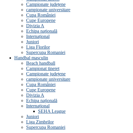
Campionate județene
campionate universitare
Cupa României
Cupe Europene
Divizia A
Echipa națională
Internațional
Juniori
Liga Florilor
Supercupa Romaniei
Handbal masculin
Beach handball
Campionat tineret
Campionate județene
campionate universitare
Cupa României
Cupe Europene
Divizia A
Echipa națională
Internațional
SEHA League
Juniori
Liga Zimbrilor
Supercupa Romaniei