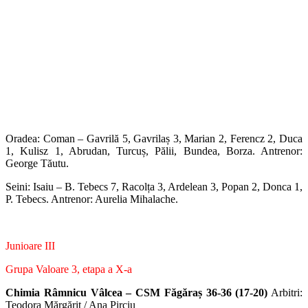
Oradea: Coman – Gavrilă 5, Gavrilaș 3, Marian 2, Ferencz 2, Duca
1, Kulisz 1, Abrudan, Turcuș, Pălii, Bundea, Borza. Antrenor:
George Tăutu.
Seini: Isaiu – B. Tebecs 7, Racolța 3, Ardelean 3, Popan 2, Donca 1,
P. Tebecs. Antrenor: Aurelia Mihalache.
Junioare III
Grupa Valoare 3, etapa a X-a
Chimia Râmnicu Vâlcea – CSM Făgăraș 36-36 (17-20)
Arbitri:
Teodora Mărgărit / Ana Pirciu