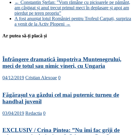
←
Constantin Ștefan: ”Vom rămâne cu picioarele pe pământ,
am câștigat și anul trecut primul meci în deplasare și apoi am
pierdut pe teren propriu”
A fost anunțat lotul României pentru Trofeul Carpați, surpriza
a venit de la Activ Plopeni
→
Ar putea să-ți placă și
Înfrângere dramatică împotriva Muntenegrului,
meci de totul sau nimic vineri, cu Ungaria
04/12/2019
Cristian Alexoae
0
Făgărașul va găzdui cel mai puternic turneu de
handbal juvenil
03/04/2019
Redactia
0
EXCLUSIV / Crina Pintea: ”Nu îmi fac griji de