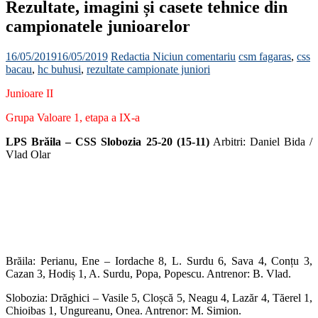
Rezultate, imagini și casete tehnice din
campionatele junioarelor
16/05/2019
16/05/2019
Redactia
Niciun comentariu
csm fagaras
,
css
bacau
,
hc buhusi
,
rezultate campionate juniori
Junioare II
Grupa Valoare 1, etapa a IX-a
LPS Brăila – CSS Slobozia 25-20 (15-11)
Arbitri: Daniel Bida /
Vlad Olar
Brăila: Perianu, Ene – Iordache 8, L. Surdu 6, Sava 4, Conțu 3,
Cazan 3, Hodiș 1, A. Surdu, Popa, Popescu. Antrenor: B. Vlad.
Slobozia: Drăghici – Vasile 5, Cloșcă 5, Neagu 4, Lazăr 4, Tăerel 1,
Chioibas 1, Ungureanu, Onea. Antrenor: M. Simion.