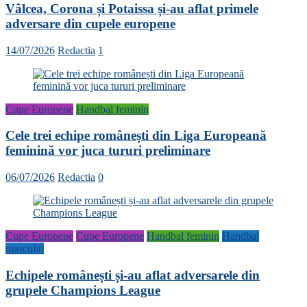
Vâlcea, Corona și Potaissa și-au aflat primele
adversare din cupele europene
14/07/2026
Redactia
1
Cupe Europene
Handbal feminin
Cele trei echipe românești din Liga Europeană
feminină vor juca tururi preliminare
06/07/2026
Redactia
0
Cupe Europene
Cupe Europene
Handbal feminin
Handbal
masculin
Echipele românești și-au aflat adversarele din
grupele Champions League