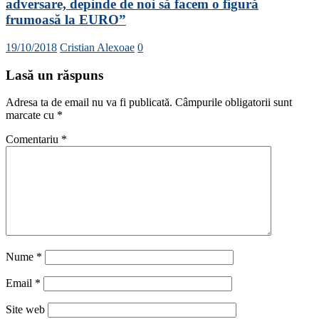
adversare, depinde de noi să facem o figură
frumoasă la EURO”
19/10/2018
Cristian Alexoae
0
Lasă un răspuns
Adresa ta de email nu va fi publicată.
Câmpurile obligatorii sunt
marcate cu
*
Comentariu
*
Nume
*
Email
*
Site web