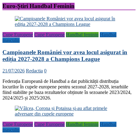
Euro-Știri Handbal Feminin
Cupe Europene
Cupe Europene
Handbal feminin
Handbal
masculin
Campioanele României vor avea locul asigurat în
ediția 2027-2028 a Champions League
21/07/2026
Redactia
0
Federația Europeană de Handbal a dat publicității distribuția
locurilor în cupele europene pentru sezonul 2027-2028, ierarhiile
fiind stabilite pe baza rezultatelor obținute în sezoanele 2023/2024,
2024/2025 și 2025/2026.
Cupe Europene
Cupe Europene
Handbal feminin
Handbal
masculin