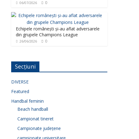
0
06/07/2026
Echipele românești și-au aflat adversarele
din grupele Champions League
0
26/06/2026
Secțiuni
DIVERSE
Featured
Handbal feminin
Beach handball
Campionat tineret
Campionate județene
campionate universitare