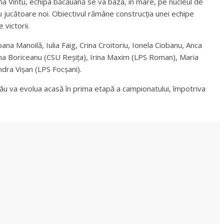
ana Vîntu, echipa băcăuană se va baza, în mare, pe nucleul de
u jucătoare noi. Obiectivul rămâne construcția unei echipe
 victorii.
oana Manoilă, Iulia Faig, Crina Croitoriu, Ionela Ciobanu, Anca
iana Boriceanu (CSU Reșița), Irina Maxim (LPS Roman), Maria
ndra Vișan (LPS Focșani).
ău va evolua acasă în prima etapă a campionatului, împotriva