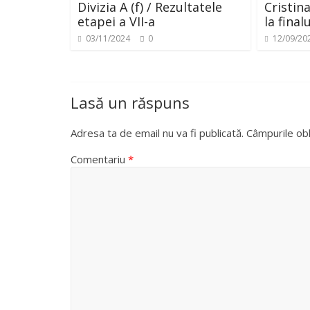
Divizia A (f) / Rezultatele
Cristin
etapei a VII-a
la final
03/11/2024
0
12/09/20
Lasă un răspuns
Adresa ta de email nu va fi publicată.
Câmpurile obl
Comentariu
*