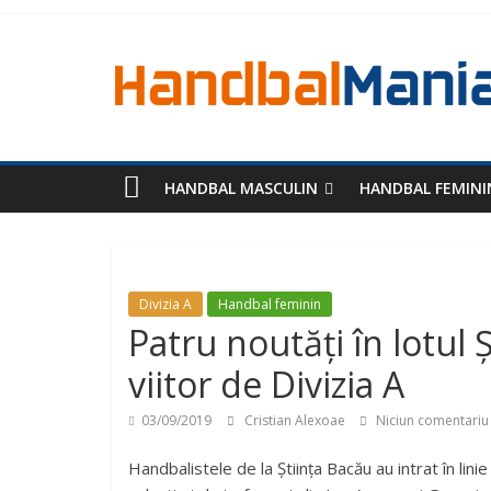
HANDBAL MASCULIN
HANDBAL FEMINI
Divizia A
Handbal feminin
Patru noutăți în lotul
viitor de Divizia A
03/09/2019
Cristian Alexoae
Niciun comentariu
Handbalistele de la Știința Bacău au intrat în li