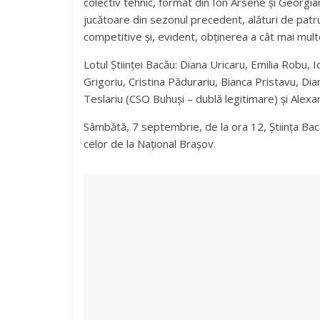
colectiv tehnic, format din Ion Arsene și Georgi
jucătoare din sezonul precedent, alături de patr
competitive și, evident, obținerea a cât mai multe
Lotul Științei Bacău: Diana Uricaru, Emilia Robu, I
Grigoriu, Cristina Pădurariu, Bianca Pristavu, D
Teslariu (CSO Buhuși – dublă legitimare) și Alexa
Sâmbătă, 7 septembrie, de la ora 12, Știința Bac
celor de la Național Brașov.