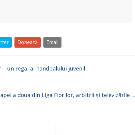
tter
Donează
Email
– un regal al handbalului juvenil
pei a doua din Liga Florilor, arbitrii și televizările