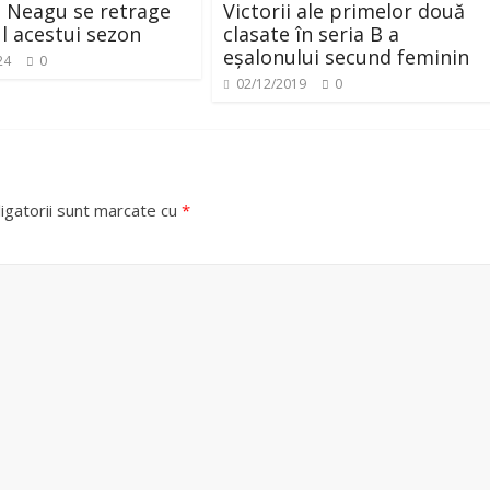
a Neagu se retrage
Victorii ale primelor două
ul acestui sezon
clasate în seria B a
eșalonului secund feminin
24
0
02/12/2019
0
igatorii sunt marcate cu
*