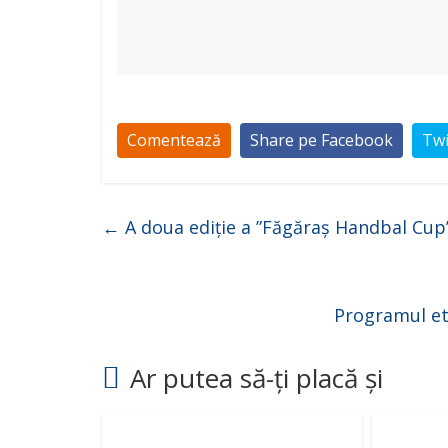
Comentează
Share pe Facebook
Twi
←
A doua ediție a ”Făgăraș Handbal Cup” 
Programul eta
Ar putea să-ți placă și