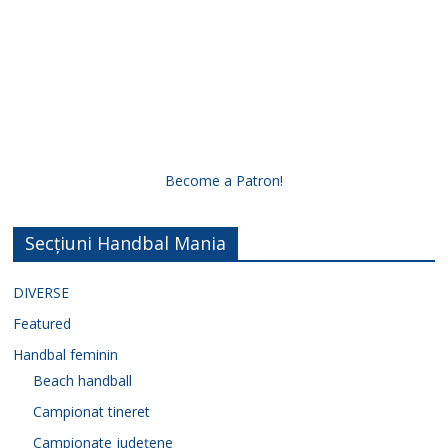
V
i
d
Become a Patron!
e
Secțiuni Handbal Mania
o
DIVERSE
Featured
Handbal feminin
Beach handball
Campionat tineret
Campionate județene