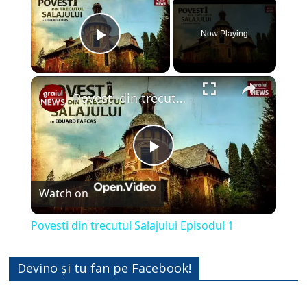
Now Playing
Play Video
×
Povesti din trecutul Salajului Episodul 1
P
Watch on
l
Povesti din trecutul Salajului Episodul 1
a
Devino și tu fan pe Facebook!
y