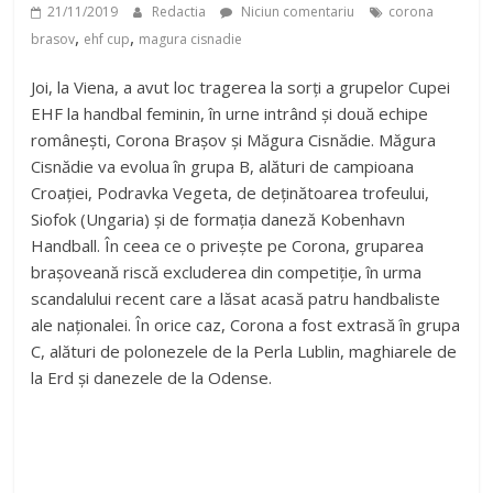
21/11/2019
Redactia
Niciun comentariu
corona
,
,
brasov
ehf cup
magura cisnadie
Joi, la Viena, a avut loc tragerea la sorți a grupelor Cupei
EHF la handbal feminin, în urne intrând și două echipe
românești, Corona Brașov și Măgura Cisnădie. Măgura
Cisnădie va evolua în grupa B, alături de campioana
Croației, Podravka Vegeta, de deținătoarea trofeului,
Siofok (Ungaria) și de formația daneză Kobenhavn
Handball. În ceea ce o privește pe Corona, gruparea
brașoveană riscă excluderea din competiție, în urma
scandalului recent care a lăsat acasă patru handbaliste
ale naționalei. În orice caz, Corona a fost extrasă în grupa
C, alături de polonezele de la Perla Lublin, maghiarele de
la Erd și danezele de la Odense.