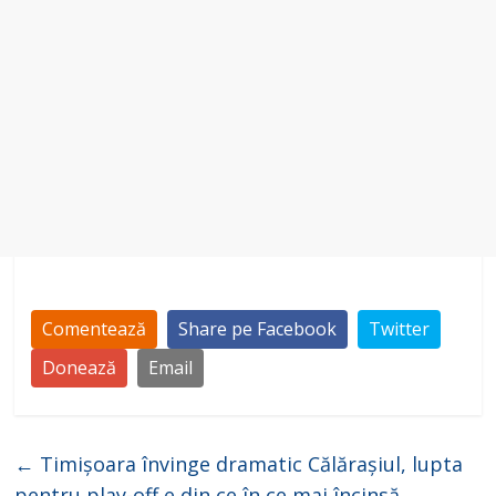
Comentează
Share pe Facebook
Twitter
Donează
Email
←
Timișoara învinge dramatic Călărașiul, lupta
pentru play-off e din ce în ce mai încinsă