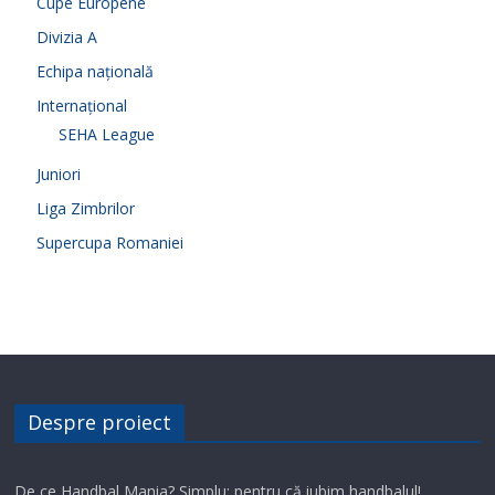
Cupe Europene
Divizia A
Echipa națională
Internațional
SEHA League
Juniori
Liga Zimbrilor
Supercupa Romaniei
Despre proiect
De ce Handbal Mania? Simplu: pentru că iubim handbalul!