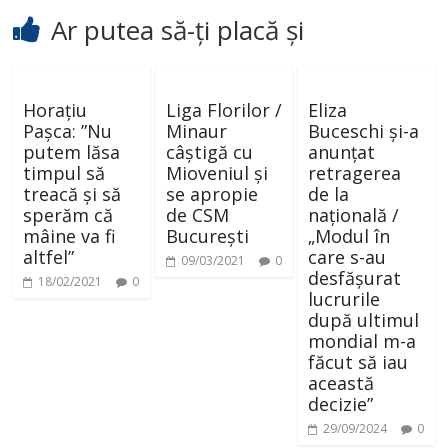
d
Ar putea să-ți placă și
e
Horațiu
Liga Florilor /
Eliza
o
Pașca: ”Nu
Minaur
Buceschi și-a
putem lăsa
câștigă cu
anunțat
timpul să
Mioveniul și
retragerea
treacă și să
se apropie
de la
sperăm că
de CSM
națională /
mâine va fi
București
„Modul în
altfel”
care s-au
09/03/2021
0
desfășurat
18/02/2021
0
lucrurile
după ultimul
mondial m-a
făcut să iau
această
decizie”
29/09/2024
0