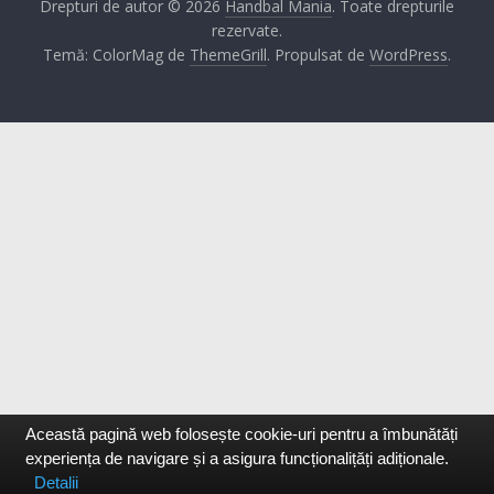
Drepturi de autor © 2026
Handbal Mania
. Toate drepturile
rezervate.
Temă: ColorMag de
ThemeGrill
. Propulsat de
WordPress
.
Această pagină web folosește cookie-uri pentru a îmbunătăți
experiența de navigare și a asigura funcționalițăți adiționale.
Detalii