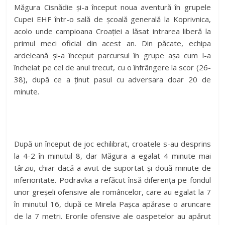
Măgura Cisnădie și-a început noua aventură în grupele
Cupei EHF într-o sală de școală generală la Koprivnica,
acolo unde campioana Croației a lăsat intrarea liberă la
primul meci oficial din acest an. Din păcate, echipa
ardeleană și-a început parcursul în grupe așa cum l-a
încheiat pe cel de anul trecut, cu o înfrângere la scor (26-
38), după ce a ținut pasul cu adversara doar 20 de
minute.
După un început de joc echilibrat, croatele s-au desprins
la 4-2 în minutul 8, dar Măgura a egalat 4 minute mai
târziu, chiar dacă a avut de suportat și două minute de
inferioritate. Podravka a refăcut însă diferența pe fondul
unor greșeli ofensive ale româncelor, care au egalat la 7
în minutul 16, după ce Mirela Pașca apărase o aruncare
de la 7 metri. Erorile ofensive ale oaspetelor au apărut