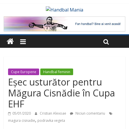
Cupe Europene
Handbal feminin
Eșec usturător pentru
Măgura Cisnădie în Cupa
EHF
05/01/2020
Cristian Alexoae
Niciun comentariu
,
magura cisnadie
podravka vegeta