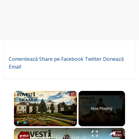
Comentează
Share pe Facebook
Twitter
Donează
Email
×
Now Playing
×
Play
Unmute
Fullscreen
Povesti din trecutul Salajului Episodul 1