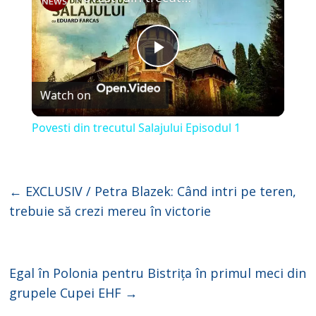
P
Watch on
l
Povesti din trecutul Salajului Episodul 1
a
y
←
EXCLUSIV / Petra Blazek: Când intri pe teren,
trebuie să crezi mereu în victorie
V
i
Egal în Polonia pentru Bistrița în primul meci din
grupele Cupei EHF
→