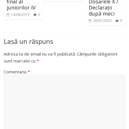
final al
Dosarele X /
juniorilor IV
Declarații
după meci
14/06/2019
0
30/01/2020
0
Lasă un răspuns
Adresa ta de email nu va fi publicată.
Câmpurile obligatorii
sunt marcate cu
*
Comentariu
*