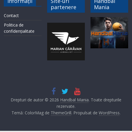
Informații
Site-uri
Handbal
partenere
Mania
Contact
Politica de
confidențialitate
Drepturi de autor © 2026
Handbal Mania
. Toate drepturile
rezervate.
Temă: ColorMag de
ThemeGrill
. Propulsat de
WordPress
.