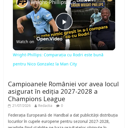
Wright-Phillips: Comparația cu Rodri este bună pentru Nico Gonzalez la Man City
P
Watch on
l
Wright-Phillips: Comparația cu Rodri este bună
a
pentru Nico Gonzalez la Man City
y
Campioanele României vor avea locul
asigurat în ediția 2027-2028 a
V
Champions League
21/07/2026
Redactia
0
i
Federația Europeană de Handbal a dat publicității distribuția
locurilor în cupele europene pentru sezonul 2027-2028,
ierarhiile fiind stabilite pe baza rezultatelor obținute în