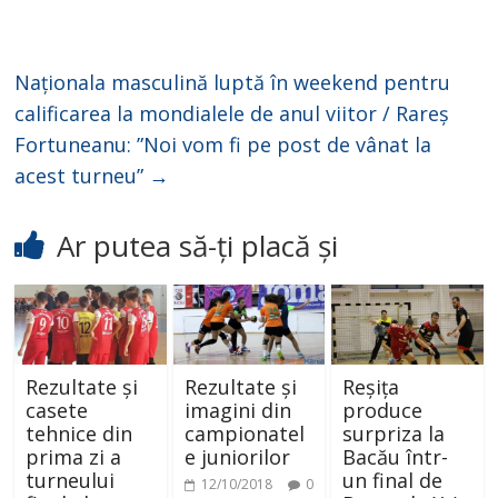
Naționala masculină luptă în weekend pentru
calificarea la mondialele de anul viitor / Rareș
Fortuneanu: ”Noi vom fi pe post de vânat la
acest turneu”
→
Ar putea să-ți placă și
Rezultate și
Rezultate și
Reșița
casete
imagini din
produce
tehnice din
campionatel
surpriza la
prima zi a
e juniorilor
Bacău într-
turneului
un final de
12/10/2018
0