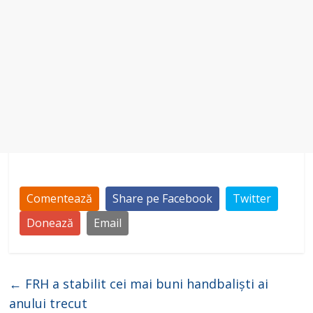
Comentează
Share pe Facebook
Twitter
Donează
Email
←
FRH a stabilit cei mai buni handbaliști ai
anului trecut