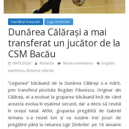
Handbal masculin
Liga Zimbrilor
Dunărea Călărași a mai
transferat un jucător de la
CSM Bacău
09/01/2020
Redactia
Niciun comentariu
bogdan
,
paunescu
dunarea calarasi
”Legiunea” băcăuană de la Dunărea Călărași s-a mărit,
prin transferul pivotului Bogdan Păunescu. Originar din
Călărași, el a evoluat la gruparea băcăuană încă de când
aceasta evolua în eșalonul secund, dar a decis să revină
în orașul natal. Altfel, gruparea pregătită de Gabriel
Armanu s-a reunit luni și va susține trei jocuri de
pregătire până la reluarea Ligii Zimbrilor: pe 18 ianuarie