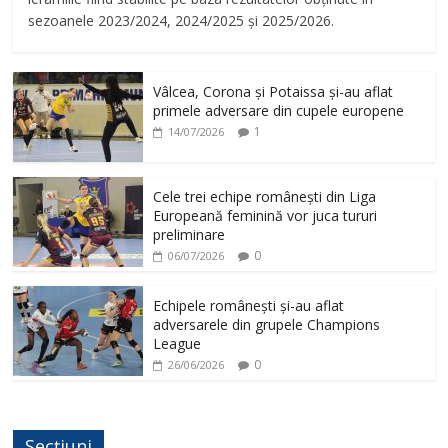
d
sezoanele 2023/2024, 2024/2025 și 2025/2026.
e
Vâlcea, Corona și Potaissa și-au aflat
primele adversare din cupele europene
o
1
14/07/2026
Cele trei echipe românești din Liga
Europeană feminină vor juca tururi
preliminare
0
06/07/2026
Echipele românești și-au aflat
adversarele din grupele Champions
League
0
26/06/2026
Secțiuni