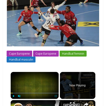
Cupe Europene
Cupe Europene
Handbal feminin
Handbal masculin
×
Now Playing
×
Play
Unmute
Fullscreen