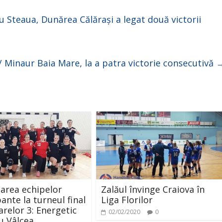
u Steaua, Dunărea Călărași a legat două victorii
/ Minaur Baia Mare, la a patra victorie consecutivă
area echipelor
Zalăul învinge Craiova în
ante la turneul final
Liga Florilor
arelor 3: Energetic
02/02/2020
0
u Vâlcea