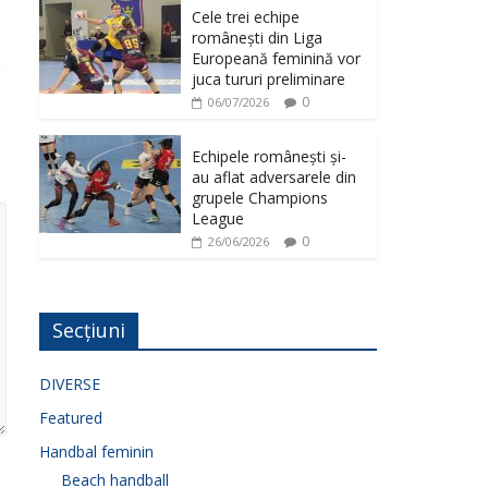
Cele trei echipe
românești din Liga
Europeană feminină vor
juca tururi preliminare
0
06/07/2026
Echipele românești și-
au aflat adversarele din
grupele Champions
League
0
26/06/2026
Secțiuni
DIVERSE
Featured
Handbal feminin
Beach handball