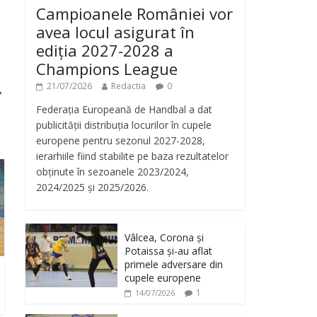
Campioanele României vor
avea locul asigurat în
ediția 2027-2028 a
Champions League
21/07/2026
Redactia
0
→
Federația Europeană de Handbal a dat
publicității distribuția locurilor în cupele
europene pentru sezonul 2027-2028,
ierarhiile fiind stabilite pe baza rezultatelor
obținute în sezoanele 2023/2024,
2024/2025 și 2025/2026.
Vâlcea, Corona și
Potaissa și-au aflat
primele adversare din
cupele europene
1
14/07/2026