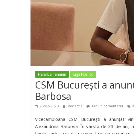
Handbal feminin
Liga Florilor
CSM București a anunț
Barbosa
28/02/2020
Redactia
Niciun comentariu
Vicecampioana CSM București a anunțat vine
Alexandrina Barbosa. În vârstă de 33 de ani, 
finele anului trecut, a semnat pe un sezon cu