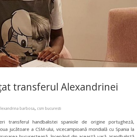
at transferul Alexandrinei
,
alexandrina barbosa
csm bucuresti
ri transferul handbalistei spaniole de origine portugheză,
noua jucătoare a CSM-ului, vicecampioană mondială cu Spania la
 gruparea bucureșteană, începând din această vară. Handbalistă