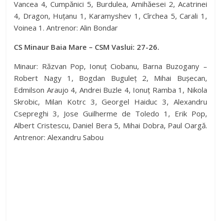
V
Vancea 4, Cumpănici 5, Burdulea, Amihăesei 2, Acatrinei
4, Dragon, Huțanu 1, Karamyshev 1, Cîrchea 5, Carali 1,
Voinea 1. Antrenor: Alin Bondar
i
CS Minaur Baia Mare – CSM Vaslui: 27-26.
d
Minaur: Răzvan Pop, Ionuț Ciobanu, Barna Buzogany –
Robert Nagy 1, Bogdan Buguleț 2, Mihai Bușecan,
Edmilson Araujo 4, Andrei Buzle 4, Ionuț Ramba 1, Nikola
e
Skrobic, Milan Kotrc 3, Georgel Haiduc 3, Alexandru
Csepreghi 3, Jose Guilherme de Toledo 1, Erik Pop,
o
Albert Cristescu, Daniel Bera 5, Mihai Dobra, Paul Oargă.
Antrenor: Alexandru Sabou