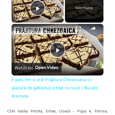
Now Playing
Play Video
×
E gata într-o oră! Prăjitura Chinezoaica cu glazură de gălbenuș și blat cu nucă | Bucate Aromate
P
Watch on
l
E gata într-o oră! Prăjitura Chinezoaica cu
a
glazură de gălbenuș și blat cu nucă | Bucate
Aromate
y
CSM Vaslui: Petrila, Erhan, Cioată – Popa 4, Petrea,