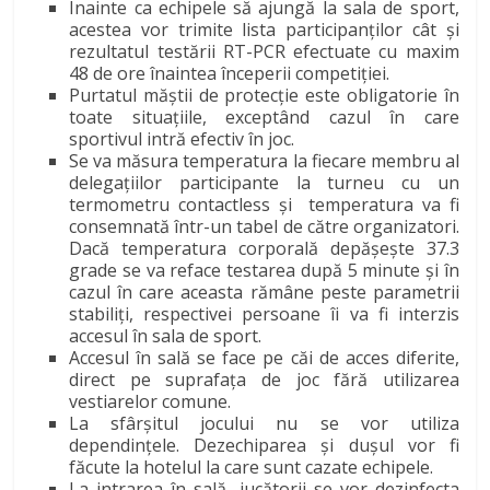
Înainte ca echipele să ajungă la sala de sport,
acestea vor trimite lista participanților cât și
rezultatul testării RT-PCR efectuate cu maxim
48 de ore înaintea începerii competiției.
Purtatul măștii de protecție este obligatorie în
toate situațiile, exceptând cazul în care
sportivul intră efectiv în joc.
Se va măsura temperatura la fiecare membru al
delegațiilor participante la turneu cu un
termometru contactless și temperatura va fi
consemnată într-un tabel de către organizatori.
Dacă temperatura corporală depășește 37.3
grade se va reface testarea după 5 minute și în
cazul în care aceasta rămâne peste parametrii
stabiliți, respectivei persoane îi va fi interzis
accesul în sala de sport.
Accesul în sală se face pe căi de acces diferite,
direct pe suprafața de joc fără utilizarea
vestiarelor comune.
La sfârșitul jocului nu se vor utiliza
dependințele. Dezechiparea și dușul vor fi
făcute la hotelul la care sunt cazate echipele.
La intrarea în sală, jucătorii se vor dezinfecta