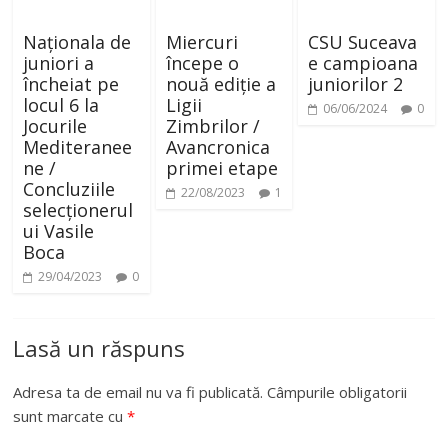
Naționala de
Miercuri
CSU Suceava
juniori a
începe o
e campioana
încheiat pe
nouă ediție a
juniorilor 2
locul 6 la
Ligii
06/06/2024
0
Jocurile
Zimbrilor /
Mediteranee
Avancronica
ne /
primei etape
Concluziile
22/08/2023
1
selecționerul
ui Vasile
Boca
29/04/2023
0
Lasă un răspuns
Adresa ta de email nu va fi publicată.
Câmpurile obligatorii
sunt marcate cu
*