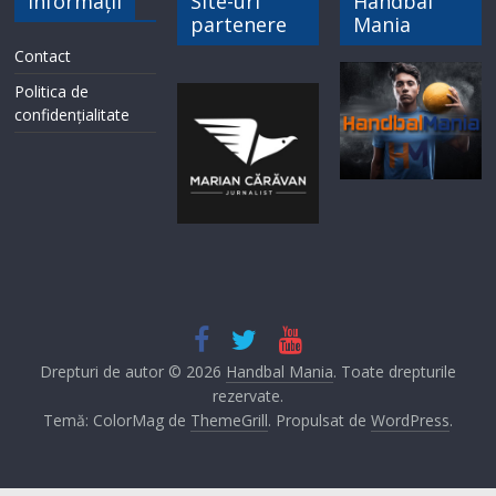
Informații
Site-uri
Handbal
partenere
Mania
Contact
Politica de
confidențialitate
Drepturi de autor © 2026
Handbal Mania
. Toate drepturile
rezervate.
Temă: ColorMag de
ThemeGrill
. Propulsat de
WordPress
.