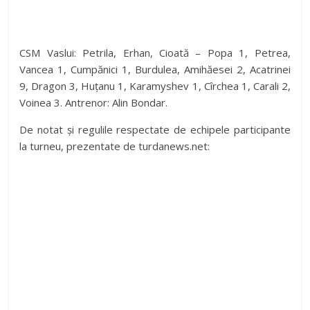
CSM Vaslui: Petrila, Erhan, Cioată – Popa 1, Petrea,
Vancea 1, Cumpănici 1, Burdulea, Amihăesei 2, Acatrinei
9, Dragon 3, Huțanu 1, Karamyshev 1, Cîrchea 1, Carali 2,
Voinea 3. Antrenor: Alin Bondar.
De notat și regulile respectate de echipele participante
la turneu, prezentate de turdanews.net: