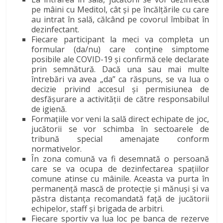
pe mâini cu Meditol, cât și pe încălțările cu care
au intrat în sală, călcând pe covorul îmbibat în
dezinfectant.
Fiecare participant la meci va completa un
formular (da/nu) care conține simptome
posibile ale COVID-19 și confirmă cele declarate
prin semnătură. Dacă una sau mai multe
întrebări va avea „da” ca răspuns, se va lua o
decizie privind accesul și permisiunea de
desfășurare a activității de către responsabilul
de igienă.
Formațiile vor veni la sală direct echipate de joc,
jucătorii se vor schimba în sectoarele de
tribună special amenajate conform
normativelor.
În zona comună va fi desemnată o persoană
care se va ocupa de dezinfectarea spațiilor
comune atinse cu mâinile. Aceasta va purta în
permanență mască de protecție și mănuși și va
păstra distanța recomandată față de jucătorii
echipelor, staff și brigada de arbitri.
Fiecare sportiv va lua loc pe banca de rezerve