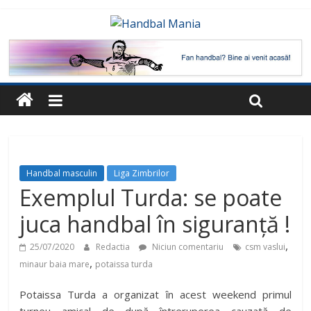
Handbal masculin
Liga Zimbrilor
Exemplul Turda: se poate
juca handbal în siguranță !
,
25/07/2020
Redactia
Niciun comentariu
csm vaslui
,
minaur baia mare
potaissa turda
Potaissa Turda a organizat în acest weekend primul