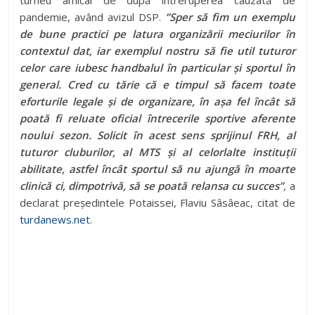
turneu amical de după întreruperea cauzată de
pandemie, având avizul DSP.
”
Sper să fim un exemplu
de bune practici pe latura organizării meciurilor în
contextul dat, iar exemplul nostru să fie util tuturor
celor care iubesc handbalul în particular și sportul în
general. Cred cu tărie că e timpul să facem toate
eforturile legale și de organizare, în așa fel încât să
poată fi reluate oficial întrecerile sportive aferente
noului sezon. Solicit în acest sens sprijinul FRH, al
tuturor cluburilor, al MTS și al celorlalte instituții
abilitate, astfel încât sportul să nu ajungă în moarte
clinică ci, dimpotrivă, să se poată relansa cu succes”
,
a
declarat președintele Potaissei, Flaviu Sâsâeac, citat de
turdanews.net
.