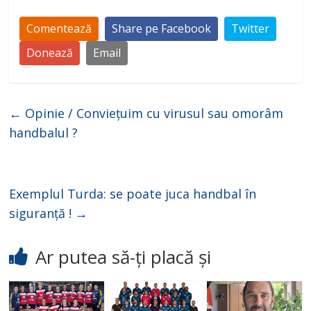
Comentează
Share pe Facebook
Twitter
Donează
Email
←
Opinie / Conviețuim cu virusul sau omorâm
handbalul ?
Exemplul Turda: se poate juca handbal în
siguranță !
→
Ar putea să-ți placă și