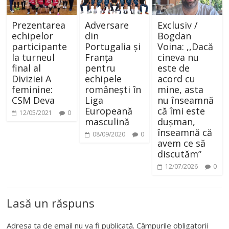
Prezentarea
Adversare
Exclusiv /
echipelor
din
Bogdan
participante
Portugalia și
Voina: ,,Dacă
la turneul
Franța
cineva nu
final al
pentru
este de
Diviziei A
echipele
acord cu
feminine:
românești în
mine, asta
CSM Deva
Liga
nu înseamnă
Europeană
că îmi este
12/05/2021
0
masculină
dușman,
înseamnă că
08/09/2020
0
avem ce să
discutăm”
12/07/2026
0
Lasă un răspuns
Adresa ta de email nu va fi publicată.
Câmpurile obligatorii