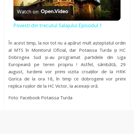
Watch on
l
Povesti din trecutul Salajului Episodul 1
a
În acest timp, la noi tot nu a apărut mult așteptatul ordin
al MTS în Monitorul Oficial, dar Potaissa Turda și HC
y
Dobrogea Sud și-au programat partidele din Liga
Europeană pe teren propriu ! Astfel, sâmbătă, 29
V
august, turdenii vor primi vizita croaților de la HRK
Gorica de la ora 18, în timp ce dobrogenii vor primi
replica rușilor de la HC Victor, la aceeași oră.
i
Foto: Facebook Potaissa Turda
d
e