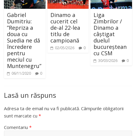
Gabriel
Dinamo a
Liga
Dumitriu:
cucerit cel
Zimbrilor /
”Repriza a
de-al 22-lea
Dinamo a
doua cu
titlu de
câștigat
Suedia ne dă
campioană
duelul
încredere
bucureștean
02/05/2026
0
pentru
cu CSM
meciul cu
30/03/2026
0
Muntenegru”
06/11/2020
0
Lasă un răspuns
Adresa ta de email nu va fi publicată.
Câmpurile obligatorii
sunt marcate cu
*
Comentariu
*