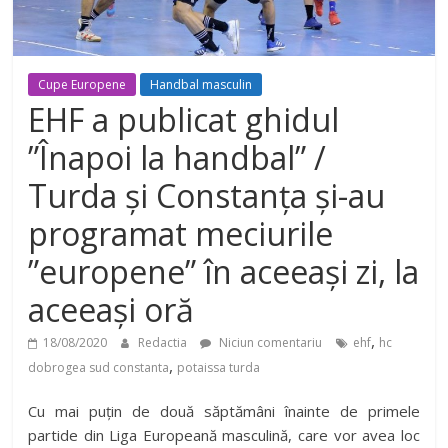
Cupe Europene
Handbal masculin
EHF a publicat ghidul
”Înapoi la handbal” /
Turda și Constanța și-au
programat meciurile
”europene” în aceeași zi, la
aceeași oră
,
18/08/2020
Redactia
Niciun comentariu
ehf
hc
,
dobrogea sud constanta
potaissa turda
Cu mai puțin de două săptămâni înainte de primele
partide din Liga Europeană masculină, care vor avea loc