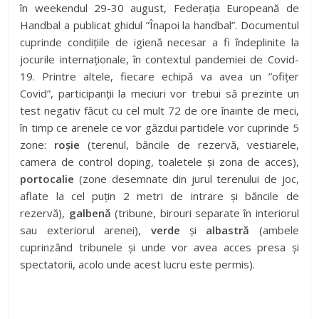
în weekendul 29-30 august, Federația Europeană de
Handbal a publicat ghidul ”Înapoi la handbal”. Documentul
cuprinde condițiile de igienă necesar a fi îndeplinite la
jocurile internaționale, în contextul pandemiei de Covid-
19. Printre altele, fiecare echipă va avea un ”ofițer
Covid”, participanții la meciuri vor trebui să prezinte un
test negativ făcut cu cel mult 72 de ore înainte de meci,
în timp ce arenele ce vor găzdui partidele vor cuprinde 5
zone:
roșie
(terenul, băncile de rezervă, vestiarele,
camera de control doping, toaletele și zona de acces),
portocalie
(zone desemnate din jurul terenului de joc,
aflate la cel puțin 2 metri de intrare și băncile de
rezervă),
galbenă
(tribune, birouri separate în interiorul
sau exteriorul arenei),
verde
și
albastră
(ambele
cuprinzând tribunele și unde vor avea acces presa și
spectatorii, acolo unde acest lucru este permis).