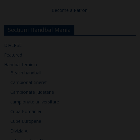
e
Become a Patron!
o
Secțiuni Handbal Mania
DIVERSE
Featured
Handbal feminin
Beach handball
Campionat tineret
Campionate județene
campionate universitare
Cupa României
Cupe Europene
Divizia A