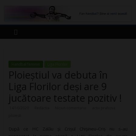
Handbal feminin
Liga Florilor
Ploieștiul va debuta în
Liga Florilor deși are 9
jucătoare testate pozitiv !
14/10/2020
Redactia
Niciun comentariu
activ prahova
ploiesti
După ce HC Zalău și Crișul Chișineu-Criș nu s-au