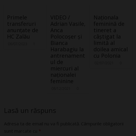
Primele
VIDEO /
Naționala
transferuri
Adrian Vasile,
feminină de
anunțate de
Anca
tineret a
HC Zalău
Polocoșer și
câștigat la
Bianca
limită al
06/07/2023
1
Harabagiu la
doilea amical
antrenament
cu Polonia
ul de
02/07/2021
0
miercuri al
naționalei
feminine
08/12/2021
0
Lasă un răspuns
Adresa ta de email nu va fi publicată.
Câmpurile obligatorii
sunt marcate cu
*