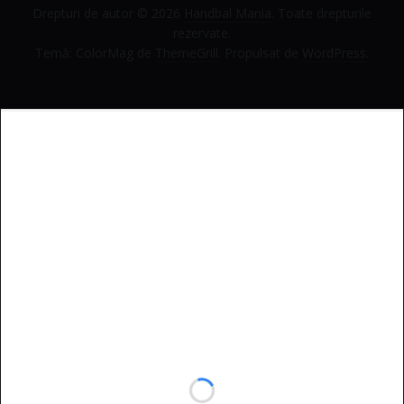
Drepturi de autor © 2026
Handbal Mania
. Toate drepturile
rezervate.
Temă: ColorMag de
ThemeGrill
. Propulsat de
WordPress
.