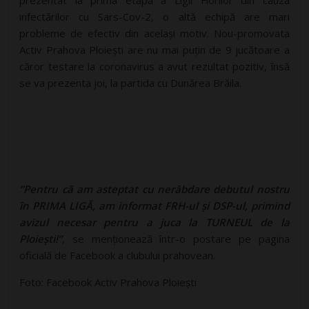
prezentat la prima etapă a Ligii Florilor din cauza
infectărilor cu Sars-Cov-2, o altă echipă are mari
probleme de efectiv din același motiv. Nou-promovata
Activ Prahova Ploiești are nu mai puțin de 9 jucătoare a
căror testare la coronavirus a avut rezultat pozitiv, însă
se va prezenta joi, la partida cu Dunărea Brăila.
”Pentru că am asteptat cu nerăbdare debutul nostru
în PRIMA LIGĂ, am informat FRH-ul și DSP-ul, primind
avizul necesar pentru a juca la TURNEUL de la
Ploiești!”
, se menționează într-o postare pe pagina
oficială de Facebook a clubului prahovean.
Foto: Facebook Activ Prahova Ploiești