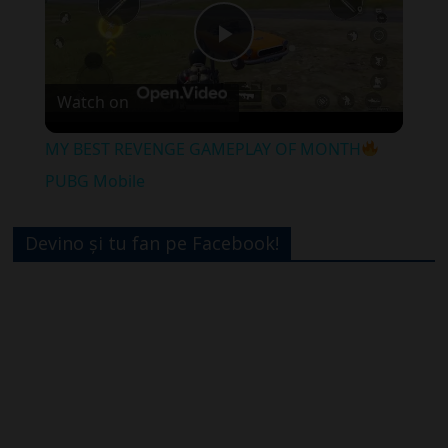
P
Watch on
l
MY BEST REVENGE GAMEPLAY OF MONTH
a
PUBG Mobile
y
Devino și tu fan pe Facebook!
V
i
d