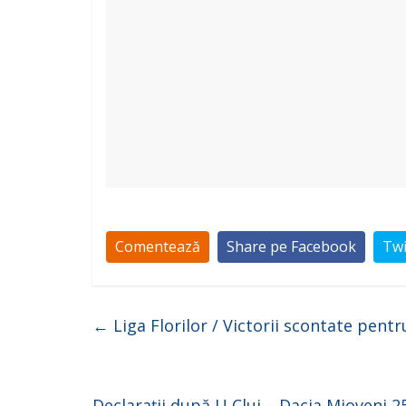
Comentează
Share pe Facebook
Twi
←
Liga Florilor / Victorii scontate pentr
Declarații după U Cluj – Dacia Mioveni 2