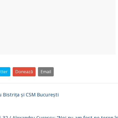
tter
Donează
Email
u Bistrița și CSM București
5-32 / Alexandru Curescu: ”Noi nu am fost pe teren î