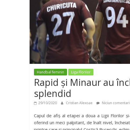
Handbal feminin
Liga Florilor
Rapid și Minaur au înc
splendid
29/10/2020
Cristian Alexoae
Niciun comentari
Capul de afiș al etapei a doua a Ligii Florilor ș
oferind un meci palpitant, de înalt nivel, încheia
printre care și principalul Costică Buceschi, ech