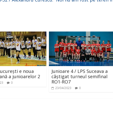
ucurești e noua
Junioare 4 / LPS Suceava a
nă a junioarelor 2
câștigat turneul semifinal
RO1-RO7
023
0
23/04/2023
0