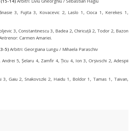
(15-14)
Arbitri: Liviu Gheorghiu / Sebastian Hagiu
nasie 3, Fujita 3, Kovacevic 2, Laslo 1, Cioca 1, Kerekes 1,
ljevic 3, Constantinescu 3, Badea 2, Chiricuță 2, Todor 2, Bazon
. Antrenor: Carmen Amariei.
3-5)
Arbitri: Georgiana Lungu / Mihaela Paraschiv
ndrei 5, Șelaru 4, Zamfir 4, Țicu 4, Ion 3, Orșivschi 2, Adespii
și 3, Gaiu 2, Snakovszki 2, Haidu 1, Boldor 1, Tamas 1, Taivan,