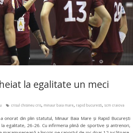
heiat la egalitate un meci
,
,
,
u
crisul chisineu cris
minaur baia mare
rapid bucuresti
scm craiova
i-a onorat din plin statutul, Minaur Baia Mare și Rapid București
t la egalitate, 26-26. Cu infirmeria plină de sportive și antrenori,
ipa maramureșeană a înscris pe raportul de joc doar 12 jucătoare,