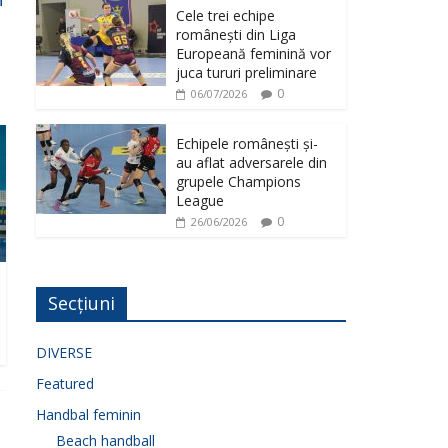
Cele trei echipe
românești din Liga
Europeană feminină vor
juca tururi preliminare
0
06/07/2026
Echipele românești și-
au aflat adversarele din
grupele Champions
League
0
26/06/2026
Secțiuni
DIVERSE
Featured
Handbal feminin
Beach handball