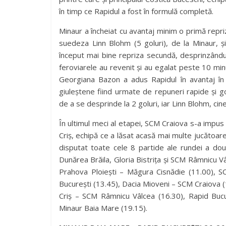
în timp ce Rapidul a fost în formulă completă.
Minaur a încheiat cu avantaj minim o primă repri
suedeza Linn Blohm (5 goluri), de la Minaur, și
început mai bine repriza secundă, desprinzându-
feroviarele au revenit și au egalat peste 10 minu
Georgiana Bazon a adus Rapidul în avantaj în 
giuleștene fiind urmate de repuneri rapide și go
de a se desprinde la 2 goluri, iar Linn Blohm, cine 
În ultimul meci al etapei, SCM Craiova s-a impus 
Criș, echipă ce a lăsat acasă mai multe jucătoar
disputat toate cele 8 partide ale rundei a do
Dunărea Brăila, Gloria Bistrița și SCM Râmnicu Vâ
Prahova Ploiești – Măgura Cisnădie (11.00), 
București (13.45), Dacia Mioveni – SCM Craiova (1
Criș – SCM Râmnicu Vâlcea (16.30), Rapid Bucu
Minaur Baia Mare (19.15).