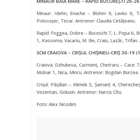
MINAUR BAIA MARE – RAPID BUCUREȘTI 26-26 
Minaur: Idehn, Enache – Blohm 9, Lavko 6, Tă
Polocoșer, Tecar. Antrenor: Claudia Cetățeanu.
Rapid: Foggea, Dobre – Buceschi 7, L. Popa 6, Bo
1, Kassoma, Vacariu, M. Ilie, Craiu, Lazăr, Trifan
SCM CRAIOVA – CRIȘUL CHIȘINEU-CRIȘ 30-19 (1
Craiova: Dzhukeva, Curmenț, Chetraru – Cace 7, A
Molnar 1, Nica, Mincu. Antrenor: Bogdan Burcea.
Crișul: Pășălan – Klimek 5, Șamanț 4, Chereche
Vezentan, Golusin. Antrenor: Narcis Cîtu.
Foto: Alex Nicodim