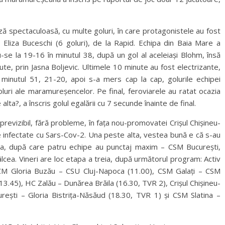
ză spectaculoasă, cu multe goluri, în care protagonistele au fost
 Eliza Buceschi (6 goluri), de la Rapid. Echipa din Baia Mare a
se la 19-16 în minutul 38, după un gol al aceleiași Blohm, însă
te, prin Jasna Boljevic. Ultimele 10 minute au fost electrizante,
minutul 51, 21-20, apoi s-a mers cap la cap, golurile echipei
luri ale maramureșencelor. Pe final, feroviarele au ratat ocazia
alta?, a înscris golul egalării cu 7 secunde înainte de final.
previzibil, fără probleme, în fața nou-promovatei Crișul Chișineu-
e infectate cu Sars-Cov-2. Una peste alta, vestea bună e că s-au
ua, după care patru echipe au punctaj maxim – CSM București,
lcea. Vineri are loc etapa a treia, după următorul program: Activ
SCM Gloria Buzău – CSU Cluj-Napoca (11.00), CSM Galați – CSM
3.45), HC Zalău – Dunărea Brăila (16.30, TVR 2), Crișul Chișineu-
rești – Gloria Bistrița-Năsăud (18.30, TVR 1) și CSM Slatina –