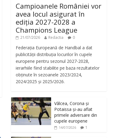
Campioanele României vor
avea locul asigurat în
ediția 2027-2028 a
Champions League
21/07/2026
Redactia
0
Federația Europeană de Handbal a dat
publicității distribuția locurilor în cupele
europene pentru sezonul 2027-2028,
ierarhiile fiind stabilite pe baza rezultatelor
obținute în sezoanele 2023/2024,
2024/2025 și 2025/2026.
Vâlcea, Corona și
Potaissa și-au aflat
primele adversare din
cupele europene
1
14/07/2026
n