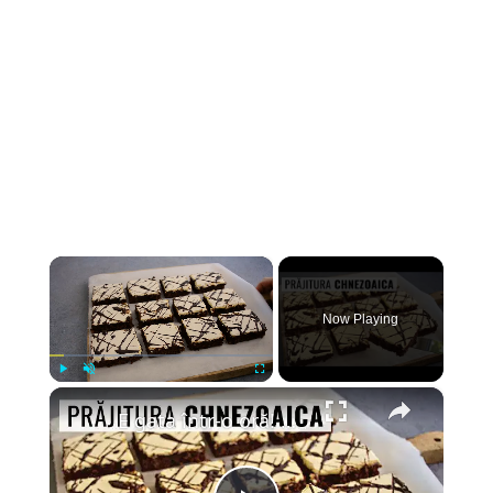
×
Now Playing
×
Play
Unmute
Fullscreen
E gata într-o oră! Prăjitura Chinezoaica cu glazură de gălbenuș și blat cu nucă | Bucate Aromate