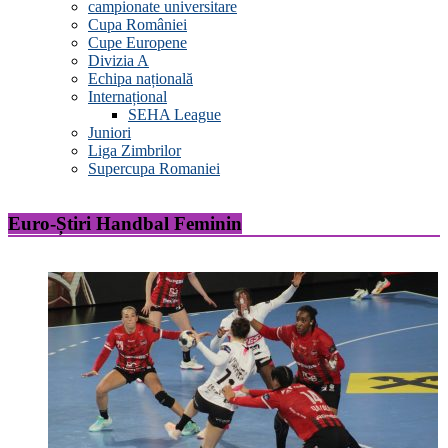
campionate universitare
Cupa României
Cupe Europene
Divizia A
Echipa națională
Internațional
SEHA League
Juniori
Liga Zimbrilor
Supercupa Romaniei
Euro-Știri Handbal Feminin