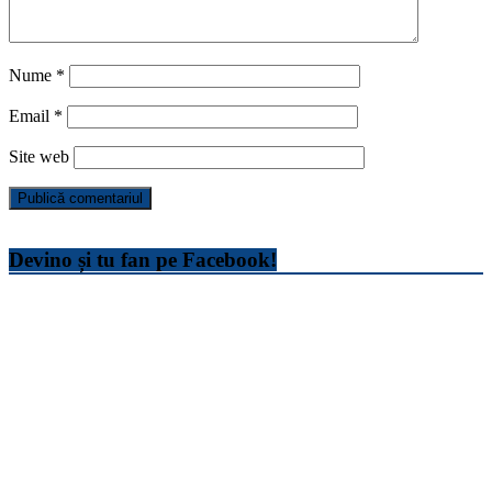
Nume
*
Email
*
Site web
Devino și tu fan pe Facebook!