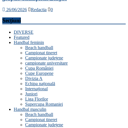
26/06/2026
Redactia
0
Secțiuni
DIVERSE
Featured
Handbal feminin
Beach handball
Campionat tineret
Campionate județene
campionate universitare
Cupa României
Cupe Europene
Divizia A
Echipa națională
Internațional
Juniori
Liga Florilor
Supercupa Romaniei
Handbal masculin
Beach handball
Campionat tineret
Campionate județene