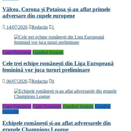
Vâlcea, Corona și Potaissa și-au aflat primele
adversare din cupele europene
14/07/2026
Redactia
1
Cupe Europene
Handbal feminin
Cele trei echipe românești din Liga Europeană
feminină vor juca tururi preliminare
06/07/2026
Redactia
0
Cupe Europene
Cupe Europene
Handbal feminin
Handbal
masculin
Echipele românești și-au aflat adversarele din
grupele Champions League