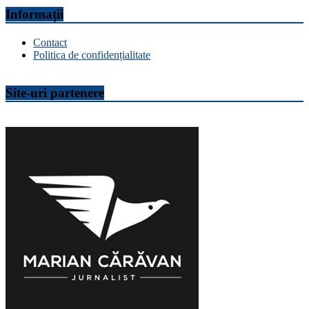
Informații
Contact
Politica de confidențialitate
Site-uri partenere