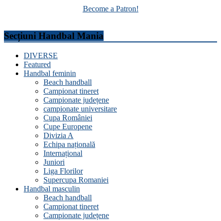
Become a Patron!
Secțiuni Handbal Mania
DIVERSE
Featured
Handbal feminin
Beach handball
Campionat tineret
Campionate județene
campionate universitare
Cupa României
Cupe Europene
Divizia A
Echipa națională
Internațional
Juniori
Liga Florilor
Supercupa Romaniei
Handbal masculin
Beach handball
Campionat tineret
Campionate județene