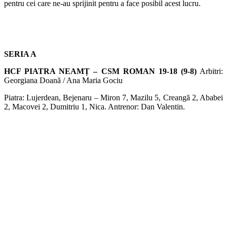
pentru cei care ne-au sprijinit pentru a face posibil acest lucru.
SERIA A
HCF PIATRA NEAMȚ – CSM ROMAN 19-18 (9-8)
Arbitri:
Georgiana Doană / Ana Maria Gociu
Piatra: Lujerdean, Bejenaru – Miron 7, Mazilu 5, Creangă 2, Ababei
2, Macovei 2, Dumitriu 1, Nica. Antrenor: Dan Valentin.