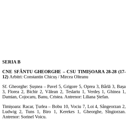
SERIA B
CNE SFÂNTU GHEORGHE – CSU TIMIȘOARA 28-28 (17-
12)
Arbitri: Constantin Chicuș / Mircea Olteanu
Sf. Gheorghe: Șușnea – Pavel 5, Grigore 5, Oprea 3, Bârlă 3, Bașa
3, Florea 2, Bichir 2, Vălean 2, Teslariu 1, Verdeș 1, Ghinea 1,
Damian, Cojocaru, Banu, Cristea. Antrenor: Liliana Ștefan.
Timișoara: Racar, Țurlea – Bobu 10, Vociu 7, Loi 4, Sângeorzan 2,
Ludwig 2, Tuns 1, Biro 1, Kerekes 1, Gheorghe, Sîngiorzan.
Antrenor: Sorinel Voicu.