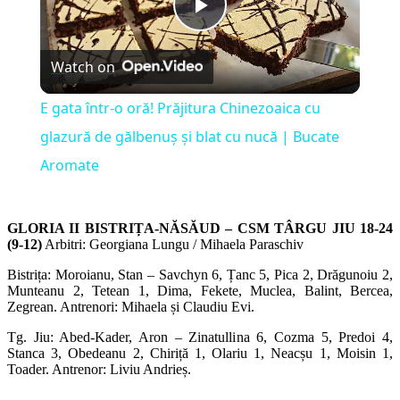
Play
Watch on
Video
E gata într-o oră! Prăjitura Chinezoaica cu
glazură de gălbenuș și blat cu nucă | Bucate
Aromate
GLORIA II BISTRIȚA-NĂSĂUD – CSM TÂRGU JIU 18-24
(9-12)
Arbitri: Georgiana Lungu / Mihaela Paraschiv
Bistrița: Moroianu, Stan – Savchyn 6, Țanc 5, Pica 2, Drăgunoiu 2,
Munteanu 2, Tetean 1, Dima, Fekete, Muclea, Balint, Bercea,
Zegrean. Antrenori: Mihaela și Claudiu Evi.
Tg. Jiu: Abed-Kader, Aron – Zinatullina 6, Cozma 5, Predoi 4,
Stanca 3, Obedeanu 2, Chiriță 1, Olariu 1, Neacșu 1, Moisin 1,
Toader. Antrenor: Liviu Andrieș.