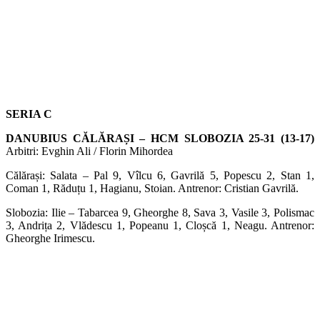
SERIA C
DANUBIUS CĂLĂRAȘI – HCM SLOBOZIA 25-31 (13-17)
Arbitri: Evghin Ali / Florin Mihordea
Călărași: Salata – Pal 9, Vîlcu 6, Gavrilă 5, Popescu 2, Stan 1,
Coman 1, Răduțu 1, Hagianu, Stoian. Antrenor: Cristian Gavrilă.
Slobozia: Ilie – Tabarcea 9, Gheorghe 8, Sava 3, Vasile 3, Polismac
3, Andrița 2, Vlădescu 1, Popeanu 1, Cloșcă 1, Neagu. Antrenor:
Gheorghe Irimescu.