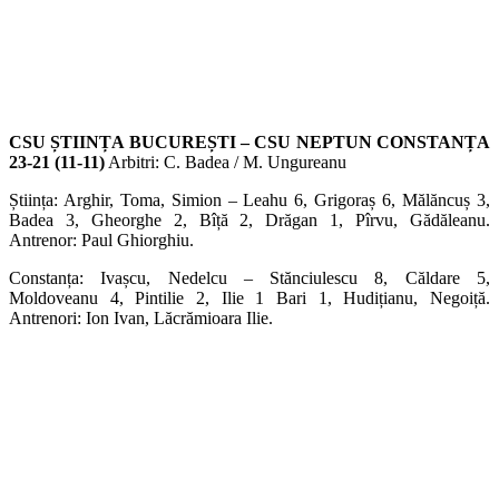
CSU ȘTIINȚA BUCUREȘTI – CSU NEPTUN CONSTANȚA
23-21 (11-11)
Arbitri: C. Badea / M. Ungureanu
Știința: Arghir, Toma, Simion – Leahu 6, Grigoraș 6, Mălăncuș 3,
Badea 3, Gheorghe 2, Bîță 2, Drăgan 1, Pîrvu, Gădăleanu.
Antrenor: Paul Ghiorghiu.
Constanța: Ivașcu, Nedelcu – Stănciulescu 8, Căldare 5,
Moldoveanu 4, Pintilie 2, Ilie 1 Bari 1, Hudițianu, Negoiță.
Antrenori: Ion Ivan, Lăcrămioara Ilie.