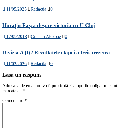
11/05/2025
Redactia
0
Horațiu Pașca despre victoria cu U Cluj
17/09/2018
Cristian Alexoae
0
Divizia A (f) / Rezultatele etapei a treisprezecea
11/02/2026
Redactia
0
Lasă un răspuns
Adresa ta de email nu va fi publicată.
Câmpurile obligatorii sunt
marcate cu
*
Comentariu
*