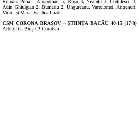
Roman: Popa – Apopuțoaei 5, Roșu 3, Neamțu 3, Crețulescu 3,
Adin Ghiulgian 2, Butnariu 2, Ungureanu, Vartolomei. Antrenori:
Viorel și Maria-Vasilica Lazăr.
CSM CORONA BRAȘOV – ȘTIINȚA BACĂU 40-15 (17-8)
Arbitri: G. Biriș / P. Coroban