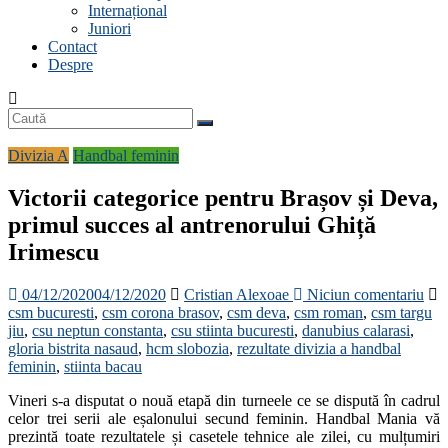
Internațional
Juniori
Contact
Despre
Divizia A
Handbal feminin
Victorii categorice pentru Brașov și Deva,
primul succes al antrenorului Ghiță
Irimescu
04/12/2020
04/12/2020
Cristian Alexoae
Niciun comentariu
csm bucuresti
,
csm corona brasov
,
csm deva
,
csm roman
,
csm targu
jiu
,
csu neptun constanta
,
csu stiinta bucuresti
,
danubius calarasi
,
gloria bistrita nasaud
,
hcm slobozia
,
rezultate divizia a handbal
feminin
,
stiinta bacau
Vineri s-a disputat o nouă etapă din turneele ce se dispută în cadrul
celor trei serii ale eșalonului secund feminin. Handbal Mania vă
prezintă toate rezultatele și casetele tehnice ale zilei, cu mulțumiri