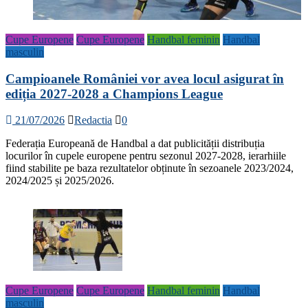
Cupe Europene
Cupe Europene
Handbal feminin
Handbal
masculin
Campioanele României vor avea locul asigurat în
ediția 2027-2028 a Champions League
21/07/2026
Redactia
0
Federația Europeană de Handbal a dat publicității distribuția
locurilor în cupele europene pentru sezonul 2027-2028, ierarhiile
fiind stabilite pe baza rezultatelor obținute în sezoanele 2023/2024,
2024/2025 și 2025/2026.
Cupe Europene
Cupe Europene
Handbal feminin
Handbal
masculin