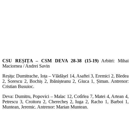
CSU REȘIȚA – CSM DEVA 28-38 (15-19)
Arbitri: Mihai
Maciornea / Andrei Savin
Reșița: Dumitrache, Ioța – Vlădășel 14, Asaftei 3, Eremici 2, Bledea
2, Sorescu 2, Bochiș 2, Ibănișteanu 2, Giuca 1, Șiman. Antrenor:
Cristian Busuioc.
Deva: Dumitru, Popovici – Malac 12, Cotîrlea 7, Matei 4, Artean 4,
Petrescu 3, Croitoru 2, Cherecheș 2, Iuga 2, Racho 1, Barboi 1,
Muntean, Jeremic. Antrenor: Marian Muntean.