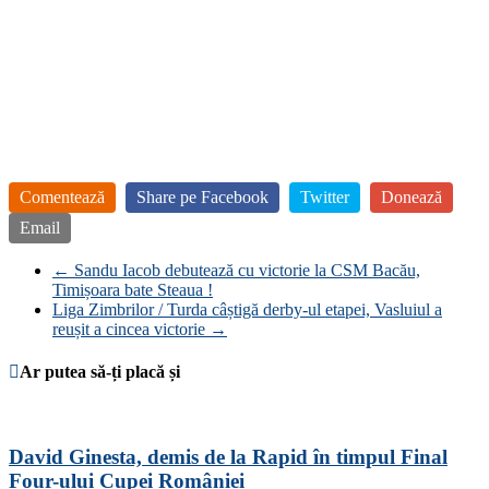
Comentează
Share pe Facebook
Twitter
Donează
Email
←
Sandu Iacob debutează cu victorie la CSM Bacău,
Timișoara bate Steaua !
Liga Zimbrilor / Turda câștigă derby-ul etapei, Vasluiul a
reușit a cincea victorie
→
Ar putea să-ți placă și
David Ginesta, demis de la Rapid în timpul Final
Four-ului Cupei României