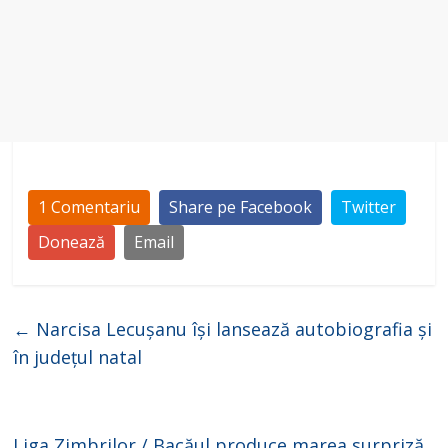
1 Comentariu
Share pe Facebook
Twitter
Donează
Email
←
Narcisa Lecușanu își lansează autobiografia și
în județul natal
Liga Zimbrilor / Bacăul produce marea surpriză