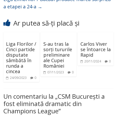
a etapei a 24-a
→
Ar putea să-ți placă și
Liga Florilor /
S-au tras la
Carlos Viver
Cinci partide
sorți tururile
se întoarce la
disputate
preliminare
Rapid
sâmbătă în
ale Cupei
20/11/2024
0
runda a
României
cincea
07/11/2023
0
24/09/2023
0
Un comentariu la „
CSM București a
fost eliminată dramatic din
Champions League
”