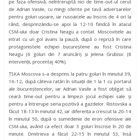
pe faza ofensivă, neîntreruptă nici de time-out-ul cerut
de Adrian Vasile, cu mingi oferite pe tavă adversarelor
pentru goluri ușoare, iar rusoaicele au înscris de 4 ori la
rând, desprinzându-se apoi la 12-10 fiindcă în atacul
CSM-ului doar Cristina Neagu a contat. Moscovitele au
intrat cu un gol avans la pauză, după o repriză în care
protagonistele echipei bucureștene au fost Cristina
Neagu (6 goluri din 7 aruncări) și Jelena Grubisic (8
intervenții, procentaj 40%).
ȚSKA Moscova s-a desprins la patru goluri în minutul 39,
16-12, după câteva ratări în situații de 1 la 1 cu portarul
ale bucureștencelor, iar Adrian Vasile a fost obligat să
ceară time-out pentru a limpezi jocul echipei sale și
pentru a întrerupe seria pozitivă a gazdelor. Ristovska a
făcut 18-13 în minutul 42, iar diferența a crescut la 20-14
în minutul 50, după o sumedenie de erori ofensive ale
CSM-ului, având ca efect doar 3 goluri înscrise în 20 de
minute. Dmitrieva a făcut 22-15 în minutul 53, însă