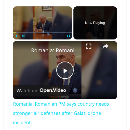
×
Now Playing
×
Play
Unmute
Fullscreen
Romania: Romanian PM says country needs stronger air defenses after Galati drone incident.
P
Watch on
l
Romania: Romanian PM says country needs
a
stronger air defenses after Galati drone
incident.