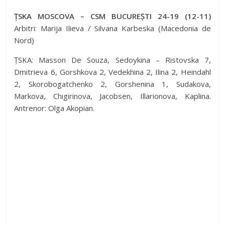
y
ȚSKA MOSCOVA – CSM BUCUREȘTI 24-19 (12-11)
V
Arbitri: Marija Ilieva / Silvana Karbeska (Macedonia de
Nord)
i
ȚSKA: Masson De Souza, Sedoykina – Ristovska 7,
Dmitrieva 6, Gorshkova 2, Vedekhina 2, Ilina 2, Heindahl
2, Skorobogatchenko 2, Gorshenina 1, Sudakova,
d
Markova, Chigirinova, Jacobsen, Illarionova, Kaplina.
Antrenor: Olga Akopian.
e
o