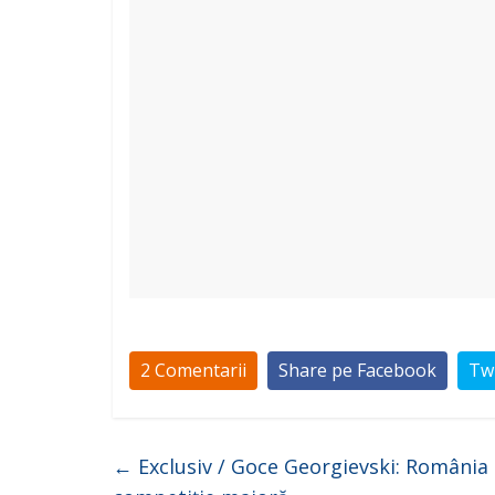
2 Comentarii
Share pe Facebook
Twi
←
Exclusiv / Goce Georgievski: România a