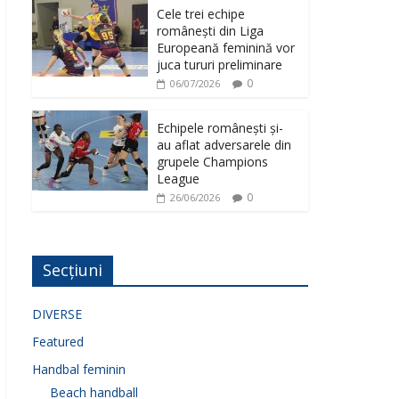
Cele trei echipe
românești din Liga
Europeană feminină vor
juca tururi preliminare
0
06/07/2026
Echipele românești și-
au aflat adversarele din
grupele Champions
League
0
26/06/2026
Secțiuni
DIVERSE
Featured
Handbal feminin
Beach handball