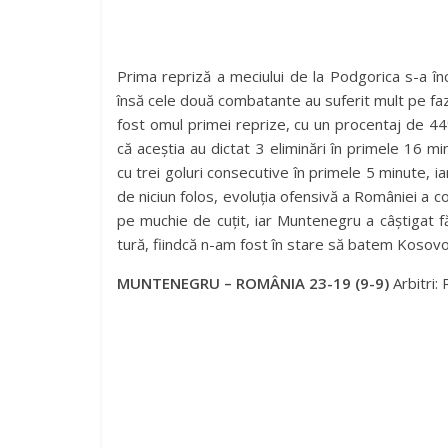
Prima repriză a meciului de la Podgorica s-a înc
însă cele două combatante au suferit mult pe faza
fost omul primei reprize, cu un procentaj de 44%. 
că aceștia au dictat 3 eliminări în primele 16 
cu trei goluri consecutive în primele 5 minute, 
de niciun folos, evoluția ofensivă a României a c
pe muchie de cuțit, iar Muntenegru a câștigat fă
tură, fiindcă n-am fost în stare să batem Kosovo
MUNTENEGRU – ROMÂNIA 23-19 (9-9)
Arbitri: 