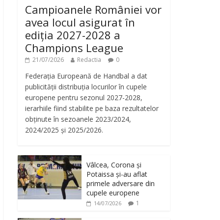
Campioanele României vor
avea locul asigurat în
ediția 2027-2028 a
Champions League
21/07/2026
Redactia
0
Federația Europeană de Handbal a dat
publicității distribuția locurilor în cupele
europene pentru sezonul 2027-2028,
ierarhiile fiind stabilite pe baza rezultatelor
obținute în sezoanele 2023/2024,
2024/2025 și 2025/2026.
Vâlcea, Corona și
Potaissa și-au aflat
primele adversare din
reen
cupele europene
1
14/07/2026