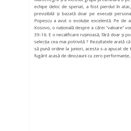
echipe deloc de speriat, a fost pierdut în atac,
previzibilă și bazată doar pe execuții perso
Popescu a avut o evoluție excelentă. Pe de alt
Kosovo, o națională despre a cărei ”valoare” vorb
39-16. E o necalificare rușinoasă, fără doar și p
selecția cea mai potrivită ? Rezultatele arată c
să pună ordine la juniori, acesta s-a apucat de 
fugărit acasă de dinozaurii cu zero performanțe,