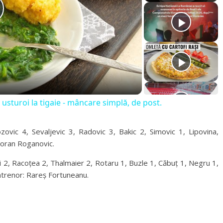
sturoi la tigaie - mâncare simplă, de post.
zovic 4, Sevaljevic 3, Radovic 3, Bakic 2, Simovic 1, Lipovina,
 Zoran Roganovic.
2, Racoțea 2, Thalmaier 2, Rotaru 1, Buzle 1, Căbuț 1, Negru 1,
Antrenor: Rareș Fortuneanu.