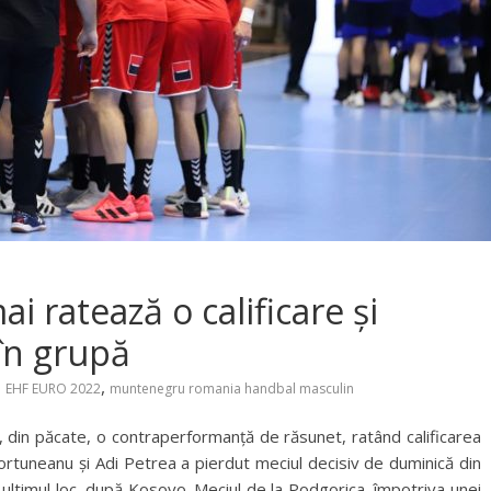
 ratează o calificare și
 în grupă
,
EHF EURO 2022
muntenegru romania handbal masculin
, din păcate, o contraperformanță de răsunet, ratând calificarea
ortuneanu și Adi Petrea a pierdut meciul decisiv de duminică din
ultimul loc, după Kosovo. Meciul de la Podgorica, împotriva unei