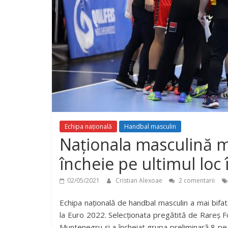
Echipa națională
Handbal masculin
Naționala masculină mai
încheie pe ultimul loc
02/05/2021
Cristian Alexoae
2 comentarii
Echipa națională de handbal masculin a mai bifat
la Euro 2022. Selecționata pregătită de Rareș F
Muntenegru și a încheiat grupa preliminară 8 pe 