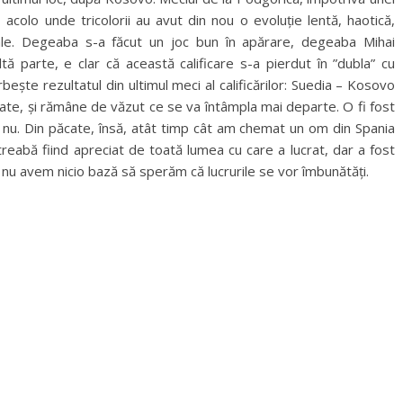
 acolo unde tricolorii au avut din nou o evoluție lentă, haotică,
nale. Degeaba s-a făcut un joc bun în apărare, degeaba Mihai
ă parte, e clar că această calificare s-a pierdut în ”dubla” cu
ește rezultatul din ultimul meci al calificărilor: Suedia – Kosovo
oate, și rămâne de văzut ce se va întâmpla mai departe. O fi fost
ă nu. Din păcate, însă, atât timp cât am chemat un om din Spania
treabă fiind apreciat de toată lumea cu care a lucrat, dar a fost
 nu avem nicio bază să sperăm că lucrurile se vor îmbunătăți.