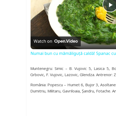
P
l
a
Watch on
Numai bun cu mămăliguță caldă! Spanac cu u
y
Muntenegru: Simic – B. Vujovic 5, Lasica 5, Bo
V
Grbovic, F. Vujovic, Lazovic, Glendza. Antrenor:
România: Popescu – Humet 6, Bujor 3, Asoltanei 
i
Dumitriu, Militaru, Gavriloaia, Șandru, Fotache. 
d