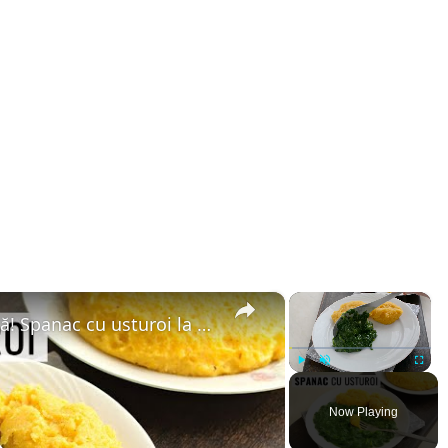
×
×
Numai bun cu mămăliguță caldă! Spanac cu usturoi la tigaie - mâncare simplă, de post.
Play
Unmute
Fullsc
Now Playing