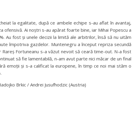
heiat la egalitate, după ce ambele echipe s-au aflat în avantaj,
 ofensivă. Ai noștri s-au apărat foarte bine, iar Mihai Popescu a
Au fost și unele decizii la limită ale arbitrilor, însă să nu uităm
minute împotriva gazdelor. Muntenegru a început repriza secundă
iar Rareș Fortuneanu s-a văzut nevoit să ceară time-out. N-a fost
ontinuat să fie lamentabilă, n-am avut parte nici măcar de un final
ră emoții și s-a calificat la europene, în timp ce noi mai stăm o
.
Radojko Brkic / Andrei Jusufhodzic (Austria)