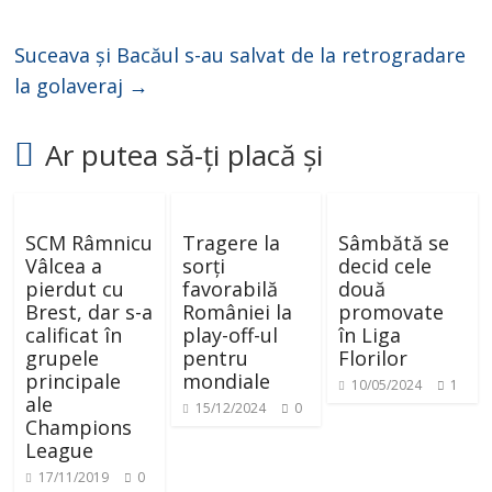
d
Suceava și Bacăul s-au salvat de la retrogradare
e
la golaveraj
→
o
Ar putea să-ți placă și
SCM Râmnicu
Tragere la
Sâmbătă se
Vâlcea a
sorți
decid cele
pierdut cu
favorabilă
două
Brest, dar s-a
României la
promovate
calificat în
play-off-ul
în Liga
grupele
pentru
Florilor
principale
mondiale
10/05/2024
1
ale
15/12/2024
0
Champions
League
17/11/2019
0