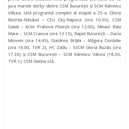
juca marele derby dintre CSM București și SCM Râmnicu
Vâlcea. Iată programul complet al etapei a 25-a: Gloria
Bistrița-Năsăud – CSU Cluj-Napoca (ora 10.30), CSM
Galați – Activ Prahova Ploiești (ora 12.00), Minaur Baia
Mare – SCM Craiova (ora 13.15), Rapid București – Dacia
Mioveni (ora 14.45), Dunărea Brăila – Măgura Cisnădie
(ora 16.00, TVR 2), HC Zalău – SSCM Gloria Buzău (ora
17.30) și CSM București – SCM Râmnicu Vâlcea (18.30,
TVR 1). CSM Slatina stă.