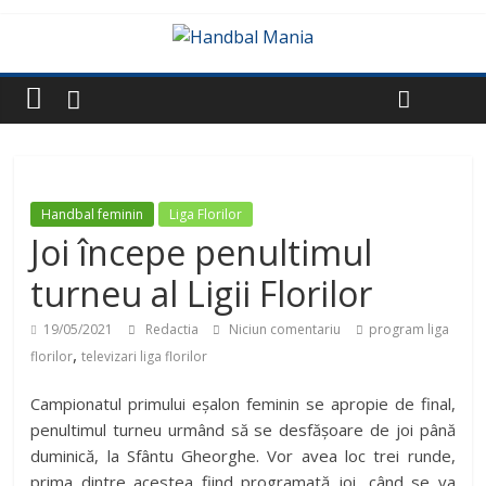
Handbal feminin
Liga Florilor
Joi începe penultimul
turneu al Ligii Florilor
19/05/2021
Redactia
Niciun comentariu
program liga
,
florilor
televizari liga florilor
Campionatul primului eșalon feminin se apropie de final,
penultimul turneu urmând să se desfășoare de joi până
duminică, la Sfântu Gheorghe. Vor avea loc trei runde,
prima dintre acestea fiind programată joi, când se va