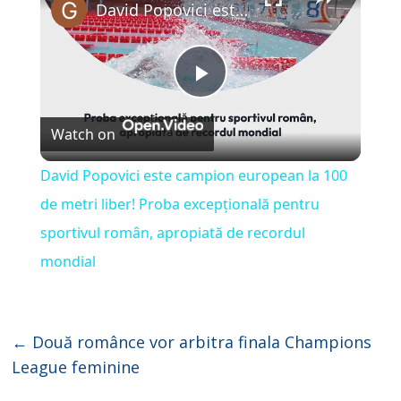
David Popovici este campion european la 100 de metri liber! Proba excepțională pentru sportivul român, apropiată de recordul mondial
P
Watch on
l
David Popovici este campion european la 100
a
de metri liber! Proba excepțională pentru
sportivul român, apropiată de recordul
y
mondial
V
←
Două românce vor arbitra finala Champions
i
League feminine