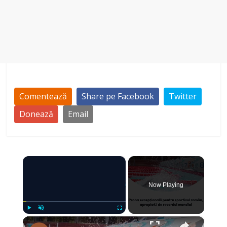
Comentează
Share pe Facebook
Twitter
Donează
Email
×
Now Playing
×
Play
Unmute
Fullscreen