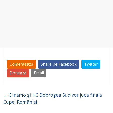
Comentează
Share pe Facebook
Twitter
Donează
Email
←
Dinamo și HC Dobrogea Sud vor juca finala
Cupei României