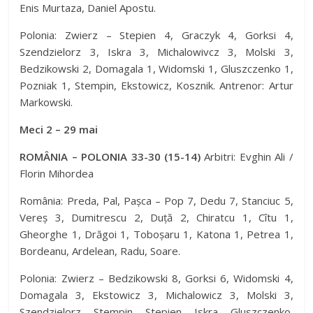
Enis Murtaza, Daniel Apostu.
Polonia: Zwierz – Stepien 4, Graczyk 4, Gorksi 4,
Szendzielorz 3, Iskra 3, Michalowivcz 3, Molski 3,
Bedzikowski 2, Domagala 1, Widomski 1, Gluszczenko 1,
Pozniak 1, Stempin, Ekstowicz, Kosznik. Antrenor: Artur
Markowski.
Meci 2 – 29 mai
ROMÂNIA – POLONIA 33-30 (15-14)
Arbitri: Evghin Ali /
Florin Mihordea
România: Preda, Pal, Pașca – Pop 7, Dedu 7, Stanciuc 5,
Vereș 3, Dumitrescu 2, Duță 2, Chiratcu 1, Cîtu 1,
Gheorghe 1, Drăgoi 1, Toboșaru 1, Katona 1, Petrea 1,
Bordeanu, Ardelean, Radu, Soare.
Polonia: Zwierz – Bedzikowski 8, Gorksi 6, Widomski 4,
Domagala 3, Ekstowicz 3, Michalowicz 3, Molski 3,
Szendzielorz, Stempin, Stepien, Iskra, Gluszczenko,