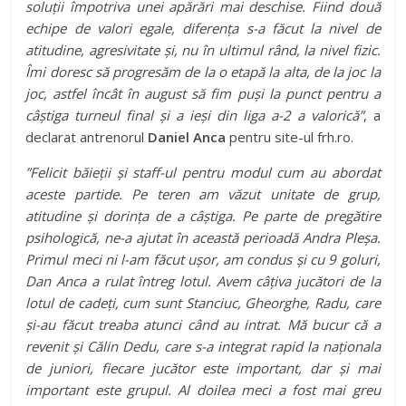
soluții împotriva unei apărări mai deschise. Fiind două
echipe de valori egale, diferența s-a făcut la nivel de
atitudine, agresivitate și, nu în ultimul rând, la nivel fizic.
Îmi doresc să progresăm de la o etapă la alta, de la joc la
joc, astfel încât în august să fim puși la punct pentru a
câștiga turneul final și a ieși din liga a-2 a valorică”
, a
declarat antrenorul
Daniel Anca
pentru site-ul frh.ro.
”Felicit băieții și staff-ul pentru modul cum au abordat
aceste partide. Pe teren am văzut unitate de grup,
atitudine și dorința de a câștiga. Pe parte de pregătire
psihologică, ne-a ajutat în această perioadă Andra Pleșa.
Primul meci ni l-am făcut ușor, am condus și cu 9 goluri,
Dan Anca a rulat întreg lotul. Avem câțiva jucători de la
lotul de cadeți, cum sunt Stanciuc, Gheorghe, Radu, care
și-au făcut treaba atunci când au intrat. Mă bucur că a
revenit și Călin Dedu, care s-a integrat rapid la naționala
de juniori, fiecare jucător este important, dar și mai
important este grupul. Al doilea meci a fost mai greu