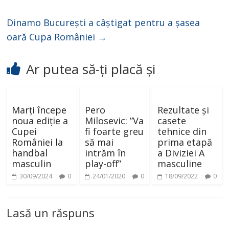
Dinamo București a câștigat pentru a șasea
oară Cupa României
→
Ar putea să-ți placă și
Marți începe
Pero
Rezultate și
noua ediție a
Milosevic: ”Va
casete
Cupei
fi foarte greu
tehnice din
României la
să mai
prima etapă
handbal
intrăm în
a Diviziei A
masculin
play-off”
masculine
30/09/2024
0
24/01/2020
0
18/09/2022
0
Lasă un răspuns