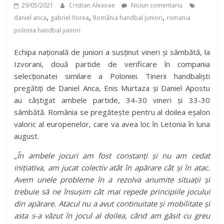
29/05/2021
Cristian Alexoae
Niciun comentariu
,
,
,
daniel anca
gabriel florea
România handbal juniori
romania
polonia handbal juniori
Echipa națională de juniori a susținut vineri și sâmbătă, la
Izvorani, două partide de verificare în compania
selecționatei similare a Poloniei. Tinerii handbaliști
pregătiți de Daniel Anca, Enis Murtaza și Daniel Apostu
au câștigat ambele partide, 34-30 vineri și 33-30
sâmbătă. România se pregătește pentru al doilea eșalon
valoric al europenelor, care va avea loc în Letonia în luna
august.
„În ambele jocuri am fost constanți și nu am cedat
inițiativa, am jucat colectiv atât în apărare cât și în atac.
Avem unele probleme în a rezolva anumite situații și
trebuie să ne însușim cât mai repede principiile jocului
din apărare. Atacul nu a avut continuitate și mobilitate și
asta s-a văzut în jocul al doilea, când am găsit cu greu