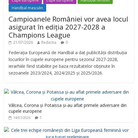
i
Cupe Europene
Cupe Europene
Handbal feminin
Handbal masculin
Campioanele României vor avea locul
d
asigurat în ediția 2027-2028 a
Champions League
e
21/07/2026
Redactia
0
Federația Europeană de Handbal a dat publicității distribuția
o
locurilor în cupele europene pentru sezonul 2027-2028,
ierarhiile fiind stabilite pe baza rezultatelor obținute în
sezoanele 2023/2024, 2024/2025 și 2025/2026.
Vâlcea, Corona și Potaissa și-au aflat primele adversare din
cupele europene
1
14/07/2026