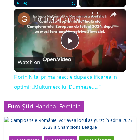
×
Play
Unmute
Fullscreen
Florin Nita, prima reactie dupa calificarea in optimi: „Multumesc lui Dumnezeu…”
P
Watch on
l
Florin Nita, prima reactie dupa calificarea in
a
optimi: „Multumesc lui Dumnezeu…”
y
Euro-Știri Handbal Feminin
V