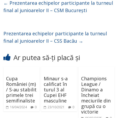
←
Prezentarea echipelor participante la turneul
final al junioarelor II – CSM București
Prezentarea echipelor participante la turneul
final al junioarelor II – CSS Bacău
→
Ar putea să-ți placă și
Cupa
Minaur s-a
Champions
României (m)
calificat în
League /
/ S-au stabilit
turul 3 al
Dinamo a
primele trei
Cupei EHF
încheiat
semifinaliste
masculine
meciurile din
grupă cu o
16/04/2024
0
23/10/2021
0
victorie