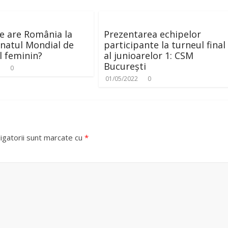
e are România la
Prezentarea echipelor
natul Mondial de
participante la turneul final
 feminin?
al junioarelor 1: CSM
București
3
0
01/05/2022
0
igatorii sunt marcate cu
*