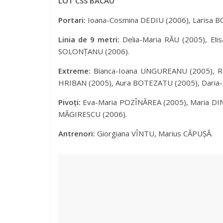
LOT CSS BACĂU
Portari:
Ioana-Cosmina DEDIU (2006), Larisa 
Linia de 9 metri:
Delia-Maria RĂU (2005), Eli
SOLONȚANU (2006).
Extreme:
Bianca-Ioana UNGUREANU (2005), Ro
HRIBAN (2005), Aura BOTEZATU (2005), Daria-
Pivoți:
Eva-Maria POZÎNĂREA (2005), Maria DIN
MĂGIRESCU (2006).
Antrenori:
Giorgiana VÎNTU, Marius CĂPUȘĂ.