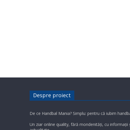
Despre proiect
De ce Handbal Mania? Simplu: pentru că iubim handba
Un ziar online quality, fără mondenități, cu informații
actualitate.