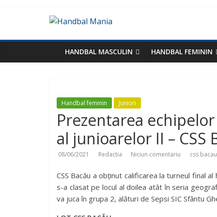
HANDBAL MASCULIN
HANDBAL FEMININ
Handbal feminin
Juniori
Prezentarea echipelor 
al junioarelor II – CSS
08/06/2021
Redactia
Niciun comentariu
css bacau
CSS Bacău a obținut calificarea la turneul final a
s-a clasat pe locul al doilea atât în seria geogra
va juca în grupa 2, alături de Sepsi SIC Sfântu G