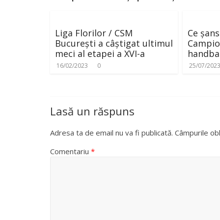
Liga Florilor / CSM
Ce șans
București a câștigat ultimul
Campio
meci al etapei a XVI-a
handbal
16/02/2023
0
25/07/202
Lasă un răspuns
Adresa ta de email nu va fi publicată.
Câmpurile obl
Comentariu
*