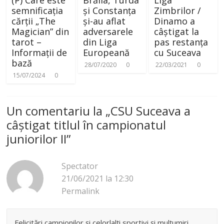
(P) Care este
Brăila, Turda
Liga
semnificația
și Constanța
Zimbrilor /
cărții „The
și-au aflat
Dinamo a
Magician” din
adversarele
câștigat la
tarot –
din Liga
pas restanța
Informații de
Europeană
cu Suceava
bază
28/07/2020
0
22/03/2021
0
15/07/2024
0
Un comentariu la „
CSU Suceava a
câștigat titlul în campionatul
juniorilor II
”
Spectator
21/06/2021 la 12:30
Permalink
Felicitări campionilor și celorlalți sportivi și mulțumiri