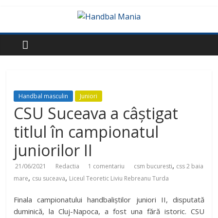
Handbal masculin
Juniori
CSU Suceava a câștigat
titlul în campionatul
juniorilor II
,
21/06/2021
Redactia
1 comentariu
csm bucuresti
css 2 baia
,
,
mare
csu suceava
Liceul Teoretic Liviu Rebreanu Turda
Finala campionatului handbaliștilor juniori II, disputată
duminică, la Cluj-Napoca, a fost una fără istoric. CSU