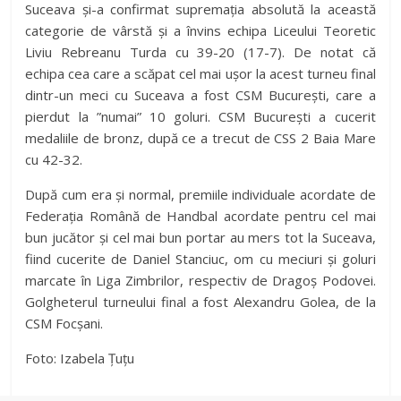
Suceava și-a confirmat supremația absolută la această
categorie de vârstă și a învins echipa Liceului Teoretic
Liviu Rebreanu Turda cu 39-20 (17-7). De notat că
echipa cea care a scăpat cel mai ușor la acest turneu final
dintr-un meci cu Suceava a fost CSM București, care a
pierdut la ”numai” 10 goluri. CSM București a cucerit
medaliile de bronz, după ce a trecut de CSS 2 Baia Mare
cu 42-32.
După cum era și normal, premiile individuale acordate de
Federația Română de Handbal acordate pentru cel mai
bun jucător și cel mai bun portar au mers tot la Suceava,
fiind cucerite de Daniel Stanciuc, om cu meciuri și goluri
marcate în Liga Zimbrilor, respectiv de Dragoș Podovei.
Golgheterul turneului final a fost Alexandru Golea, de la
CSM Focșani.
Foto: Izabela Țuțu