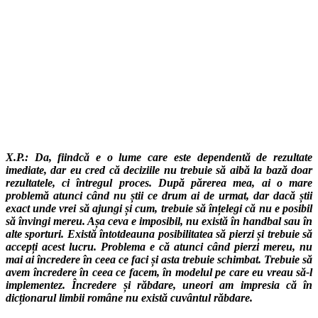
X.P.: Da, fiindcă e o lume care este dependentă de rezultate
imediate, dar eu cred că deciziile nu trebuie să aibă la bază doar
rezultatele, ci întregul proces. După părerea mea, ai o mare
problemă atunci când nu știi ce drum ai de urmat, dar dacă știi
exact unde vrei să ajungi și cum, trebuie să înțelegi că nu e posibil
să învingi mereu. Așa ceva e imposibil, nu există în handbal sau în
alte sporturi. Există întotdeauna posibilitatea să pierzi și trebuie să
accepți acest lucru. Problema e că atunci când pierzi mereu, nu
mai ai încredere în ceea ce faci și asta trebuie schimbat. Trebuie să
avem încredere în ceea ce facem, în modelul pe care eu vreau să-l
implementez. Încredere și răbdare, uneori am impresia că în
dicționarul limbii române nu există cuvântul răbdare.