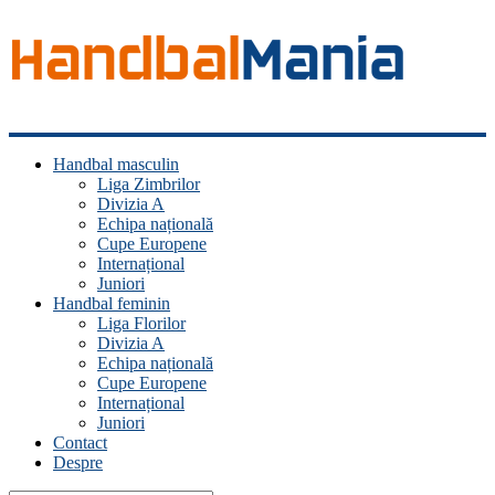
Handbal
Handbal masculin
Mania
Liga Zimbrilor
Divizia A
Fan
Echipa națională
handbal?
Cupe Europene
Ești
Internațional
acasă!
Juniori
Handbal feminin
Liga Florilor
Divizia A
Echipa națională
Cupe Europene
Internațional
Juniori
Contact
Despre