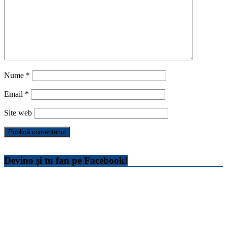
Nume
*
Email
*
Site web
Devino și tu fan pe Facebook!