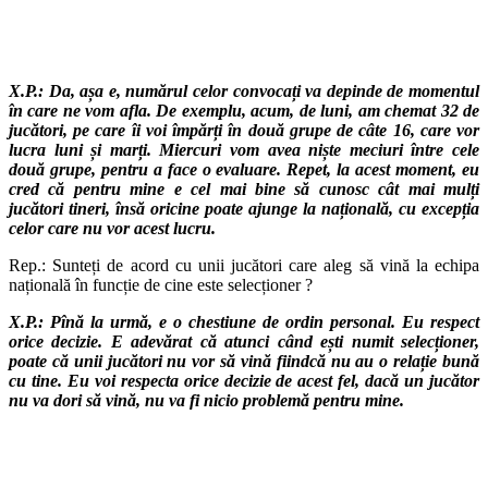
X.P.: Da, așa e, numărul celor convocați va depinde de momentul
în care ne vom afla. De exemplu, acum, de luni, am chemat 32 de
jucători, pe care îi voi împărți în două grupe de câte 16, care vor
lucra luni și marți. Miercuri vom avea niște meciuri între cele
două grupe, pentru a face o evaluare. Repet, la acest moment, eu
cred că pentru mine e cel mai bine să cunosc cât mai mulți
jucători tineri, însă oricine poate ajunge la națională, cu excepția
celor care nu vor acest lucru.
Rep.: Sunteți de acord cu unii jucători care aleg să vină la echipa
națională în funcție de cine este selecționer ?
X.P.: Pînă la urmă, e o chestiune de ordin personal. Eu respect
orice decizie. E adevărat că atunci când ești numit selecționer,
poate că unii jucători nu vor să vină fiindcă nu au o relație bună
cu tine. Eu voi respecta orice decizie de acest fel, dacă un jucător
nu va dori să vină, nu va fi nicio problemă pentru mine.