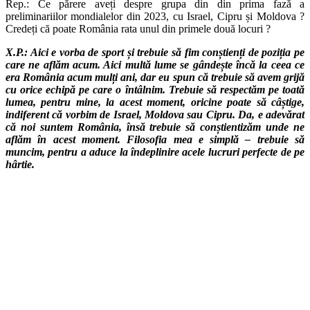
Rep.: Ce părere aveți despre grupa din din prima fază a
preliminariilor mondialelor din 2023, cu Israel, Cipru și Moldova ?
Credeți că poate România rata unul din primele două locuri ?
X.P.: Aici e vorba de sport și trebuie să fim conștienți de poziția pe
care ne aflăm acum. Aici multă lume se gândește încă la ceea ce
era România acum mulți ani, dar eu spun că trebuie să avem grijă
cu orice echipă pe care o întâlnim. Trebuie să respectăm pe toată
lumea, pentru mine, la acest moment, oricine poate să câștige,
indiferent că vorbim de Israel, Moldova sau Cipru. Da, e adevărat
că noi suntem România, însă trebuie să conștientizăm unde ne
aflăm în acest moment. Filosofia mea e simplă – trebuie să
muncim, pentru a aduce la îndeplinire acele lucruri perfecte de pe
hârtie.