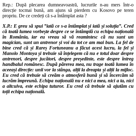
Rep.: După plecarea dumneavoastră, lucrurile n-au mers într-o
direcție tocmai bună, am ajuns să pierdem cu Kosovo pe teren
propriu. De ce credeți că s-a întâmplat asta ?
X.P.: E greu să spui ”iată ce s-a întâmplat și iată și soluția”. Cred
că toată lumea vorbește despre ce se întâmplă cu echipa națională
în România, iar eu vreau să vă reamintesc că nu sunt un
magician, sunt un antrenor și voi da tot ce am mai bun. La fel de
bine cred că și Rareș Fortuneanu a făcut acest lucru, la fel și
Manolo Montoya și trebuie să înțelegem că nu e totul doar despre
antrenori, despre jucători, despre președinte, este despre întreg
handbalul românesc. După părerea mea, nu trage toată lumea în
aceeași direcție: unii vor la stânga, alții la dreapta și alții la mijloc.
Eu cred că trebuie să creăm o atmosferă bună și să încercăm să
lucrăm împreună. Echipa națională nu e nici a mea, nici a ta, nici
a altcuiva, este echipa tuturor. Eu cred că trebuie să ajutăm cu
toții echipa națională.