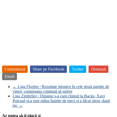
Comentează
Share pe Facebook
Twitter
Donează
Email
←
Liga Florilor / Rezultate identice în cele două partide de
vineri, campioana continuă să sufere
Liga Zimbrilor / Dinamo s-a cam chinuit la Bacău, Xavi
Pascual și-a rupt mâna înainte de meci și a făcut show după
joc
→
Ar putea să-ți placă și