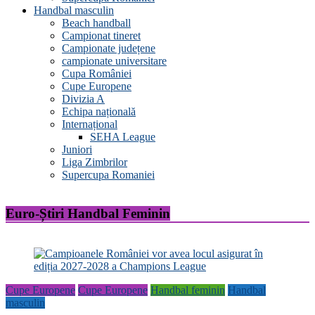
Handbal masculin
Beach handball
Campionat tineret
Campionate județene
campionate universitare
Cupa României
Cupe Europene
Divizia A
Echipa națională
Internațional
SEHA League
Juniori
Liga Zimbrilor
Supercupa Romaniei
Euro-Știri Handbal Feminin
Cupe Europene
Cupe Europene
Handbal feminin
Handbal
masculin