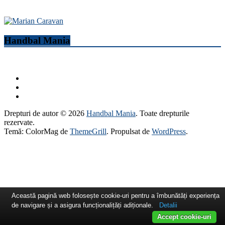
Handbal Mania
Drepturi de autor © 2026
Handbal Mania
. Toate drepturile
rezervate.
Temă: ColorMag de
ThemeGrill
. Propulsat de
WordPress
.
Această pagină web folosește cookie-uri pentru a îmbunătăți experiența
de navigare și a asigura funcționalițăți adiționale.
Detalii
Accept cookie-uri