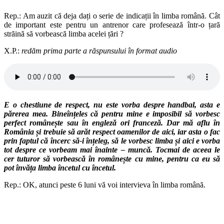
Rep.: Am auzit că deja dați o serie de indicații în limba română. Cât
de important este pentru un antrenor care profesează într-o țară
străină să vorbească limba acelei țări ?
X.P.:
redăm prima parte a răspunsului în format audio
E o chestiune de respect, nu este vorba despre handbal, asta e
părerea mea. Bineînțeles că pentru mine e imposibil să vorbesc
perfect românește sau în engleză ori franceză. Dar mă aflu în
România și trebuie să arăt respect oamenilor de aici, iar asta o fac
prin faptul că încerc să-i înțeleg, să le vorbesc limba și aici e vorba
tot despre ce vorbeam mai înainte – muncă. Tocmai de aceea le
cer tuturor să vorbească în românește cu mine, pentru ca eu să
pot învăța limba încetul cu încetul.
Rep.: OK, atunci peste 6 luni vă voi intervieva în limba română.