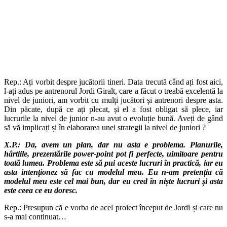
Rep.: Ați vorbit despre jucătorii tineri. Data trecută când ați fost aici,
l-ați adus pe antrenorul Jordi Giralt, care a făcut o treabă excelentă la
nivel de juniori, am vorbit cu mulți jucători și antrenori despre asta.
Din păcate, după ce ați plecat, și el a fost obligat să plece, iar
lucrurile la nivel de junior n-au avut o evoluție bună. Aveți de gând
să vă implicați și în elaborarea unei strategii la nivel de juniori ?
X.P.: Da, avem un plan, dar nu asta e problema. Planurile,
hârtiile, prezentările power-point pot fi perfecte, uimitoare pentru
toată lumea. Problema este să pui aceste lucruri în practică, iar eu
asta intenționez să fac cu modelul meu. Eu n-am pretenția că
modelul meu este cel mai bun, dar eu cred în niște lucruri și asta
este ceea ce eu doresc.
Rep.: Presupun că e vorba de acel proiect început de Jordi și care nu
s-a mai continuat…