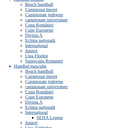
Beach handball
Campionat tineret
Campionate județene
campionate universitare
Cupa României
Cupe Europene
Divizia A
Echipa națională
Internațional
Juniori
Liga Florilor
Supercupa Romaniei
Handbal masculin
Beach handball
Campionat tineret
Campionate județene
campionate universitare
Cupa României
Cupe Europene
Divizia A
Echipa națională
Internațional
SEHA League
Juniori
Liga Zimbrilor