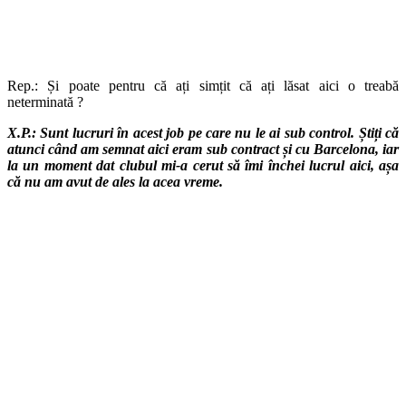
Rep.: Și poate pentru că ați simțit că ați lăsat aici o treabă
neterminată ?
X.P.: Sunt lucruri în acest job pe care nu le ai sub control. Știți că
atunci când am semnat aici eram sub contract și cu Barcelona, iar
la un moment dat clubul mi-a cerut să îmi închei lucrul aici, așa
că nu am avut de ales la acea vreme.