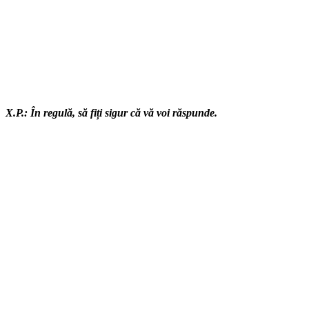
X.P.: În regulă, să fiți sigur că vă voi răspunde.