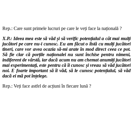
Rep.: Care sunt primele lucruri pe care le veți face la națională ?
X.P.: Ideea mea este să văd și să verific potențialul a cât mai mulți
jucători pe care nu-i cunosc. Eu am făcut o listă cu mulți jucători
tineri, care vor avea ocazia să-mi arate în mod direct ceea ce pot.
Să fie clar că porțile naționalei nu sunt închise pentru nimeni,
indiferent de vârstă, iar dacă acum nu am chemat anumiți jucători
mai experimentați, este pentru că îi cunosc și vreau să văd jucători
noi. E foarte important să îi văd, să le cunosc potențialul, să văd
dacă ei mă pot înțelege.
Rep.: Veți face astfel de acțiuni în fiecare lună ?