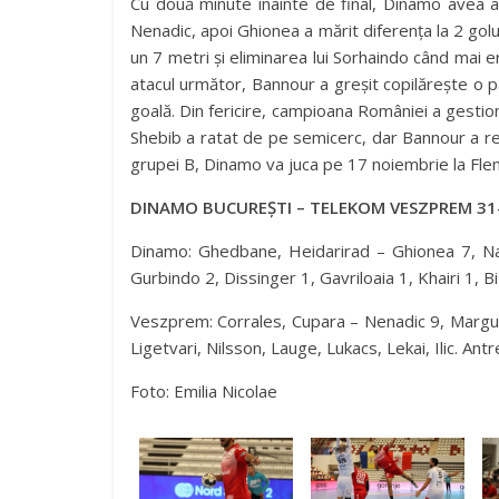
Cu două minute înainte de final, Dinamo avea a
Nenadic, apoi Ghionea a mărit diferența la 2 golur
un 7 metri și eliminarea lui Sorhaindo când mai e
atacul următor, Bannour a greșit copilărește o p
goală. Din fericire, campioana României a gestio
Shebib a ratat de pe semicerc, dar Bannour a rec
grupei B, Dinamo va juca pe 17 noiembrie la Fle
DINAMO BUCUREȘTI – TELEKOM VESZPREM 31-
Dinamo: Ghedbane, Heidarirad – Ghionea 7, Na
Gurbindo 2, Dissinger 1, Gavriloaia 1, Khairi 1, B
Veszprem: Corrales, Cupara – Nenadic 9, Marguc
Ligetvari, Nilsson, Lauge, Lukacs, Lekai, Ilic. Antr
Foto: Emilia Nicolae