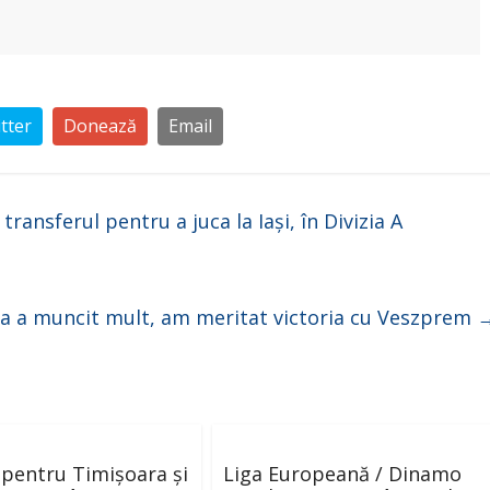
tter
Donează
Email
transferul pentru a juca la Iași, în Divizia A
pa a muncit mult, am meritat victoria cu Veszprem
i pentru Timișoara și
Liga Europeană / Dinamo