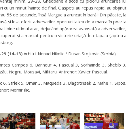
vantaj minim, 29-28, Ghedbane a scos cu piciorul aruncarea lui
i cu un minut înainte de final. Oaspeții au repus rapid, au obținut
rau 55 de secunde, însă Marguc a aruncat în bară ! Din păcate, la
asă și le-a oferit advesarilor oportunitatea de a marca în poarta
nat bine ultimul atac, dejucând apărarea avansată a adversarilor,
uperat și a marcat pentru o victorie uriașă. În etapa a șaptea a
nsburg.
29 (14-13)
Arbitri: Nenad Nikolic / Dusan Stojkovic (Serbia)
ntes Campos 6, Bannour 4, Pascual 3, Sorhaindo 3, Shebib 3,
izău, Negru, Mousavi, Militaru. Antrenor: Xavier Pascual.
 6, Strlek 5, Omar 3, Maqueda 3, Blagotinsek 2, Mahe 1, Sipos,
enor: Momir Ilic.