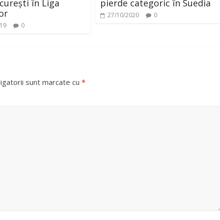
urești în Liga
pierde categoric în Suedia
or
27/10/2020
0
019
0
igatorii sunt marcate cu
*