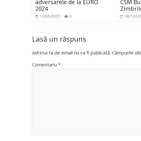
adversarele de la EURO
CSM Buc
2024
Zimbril
10/05/2023
0
06/12/2
Lasă un răspuns
Adresa ta de email nu va fi publicată.
Câmpurile obl
Comentariu
*