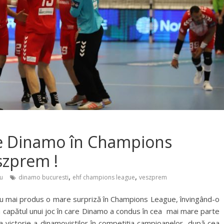
de Dinamo în Champions
szprem !
,
,
u
dinamo bucuresti
ehf champions league
veszprem
au mai produs o mare surpriză în Champions League, învingând-o
a capătul unui joc în care Dinamo a condus în cea mai mare parte
a victorie a dinamoviștilor în competiția campioanelor, după cea