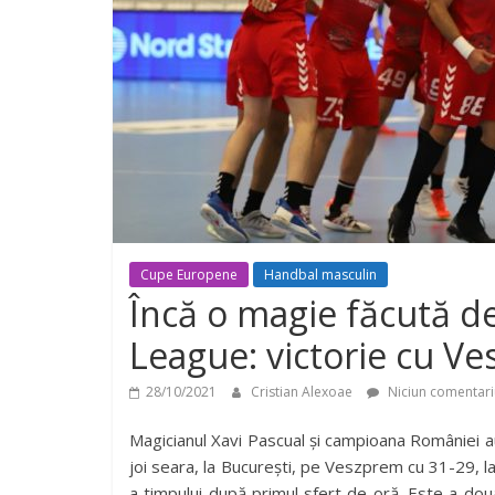
Cupe Europene
Handbal masculin
Încă o magie făcută 
League: victorie cu Ve
28/10/2021
Cristian Alexoae
Niciun comentari
Magicianul Xavi Pascual și campioana României 
joi seara, la București, pe Veszprem cu 31-29, l
a timpului după primul sfert de oră. Este a dou