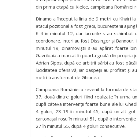
din prima etapă cu Kielce, campioana României ră
Dinamo a început la linia de 9 metri cu Khairi 
atacul pozițional a fost greoi, bucureștenii ajung
6-4 în minutul 12, dar lucrurile s-au schimbat 
coordonare, interi au fost Dissinger și Bannour, i
minutul 19, dinamoviștii s-au apărat foarte bi
Gavriloaia a marcat în poarta goală din propria 
Adrian Sipos, după ce arbitrii sârbi au fost păcăl
luciditatea ofensivă, iar oaspeții au profitat și a
metri transformat de Ghionea.
Campioana României a revenit la formula de start
37, două dintre goluri fiind realizate în urma 
după câteva intervenții foarte bune ale lui Ghe
4 goluri, 23-19 în minutul 45, după un alt gol
cartonașul roșu în minutul 51, după o intervenție 
27 în minutul 55, după 4 goluri consecutive.