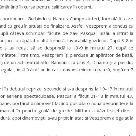
mânând în cursa pentru calificarea în optimi.
la coordonare, Gurbindo și Nantes Campos interi, formulă în care
ând cu greu în situații de finalizare. Astfel, Veszprem a condus cu
după câteva schimbări făcute de Xavi Pasqual. Bizău a intrat la
ar jocul a căpătat o altă turnură, favorabilă gazdelor. După 8-8 în
ne și au reușit să se desprindă la 13-9 în minutul 27, după ce
jumătate. Între timp, Veszprem își pierduse un apărător de bază,
iți de un act teatral al lui Bannour. La plus 4, Dinamo și-a pierdut
u egalat, însă ”câinii” au intrat cu avans minim la pauză, după un 7
 în debutul reprizei secunde și s-a desprins la 19-17 în minutul
unor aeriene spectaculoase. Pascual a făcut 21-18 în minutul 43,
dbane, portarul dinamovist făcând posibilă o nouă desprindere la
 marcat în poarta goală de gazde. Militaru a văzut și el direct
dură, apoi dinamoviștii s-au pripit în atac și Veszprem a egalat la