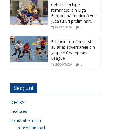
Cele trei echipe
românești din Liga
Europeană feminină vor
juca tururi preliminare
0
06/07/2026
Echipele românești și-
au aflat adversarele din
grupele Champions
League
0
26/06/2026
Secțiuni
DIVERSE
Featured
Handbal feminin
Beach handball