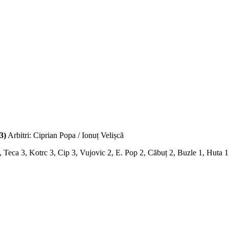
3)
Arbitri: Ciprian Popa / Ionuț Velișcă
 Teca 3, Kotrc 3, Cip 3, Vujovic 2, E. Pop 2, Căbuț 2, Buzle 1, Huta 