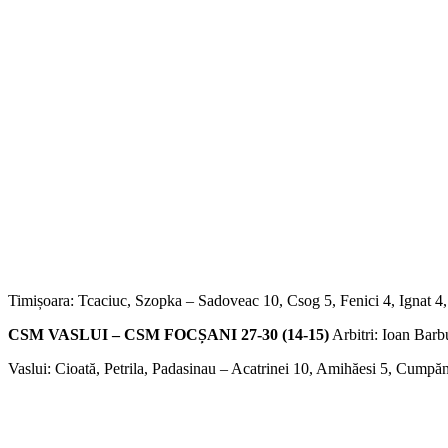
Timișoara: Tcaciuc, Szopka – Sadoveac 10, Csog 5, Fenici 4, Ignat 4, 
CSM VASLUI – CSM FOCȘANI 27-30 (14-15)
Arbitri: Ioan Barb
Vaslui: Cioată, Petrila, Padasinau – Acatrinei 10, Amihăesi 5, Cumpă