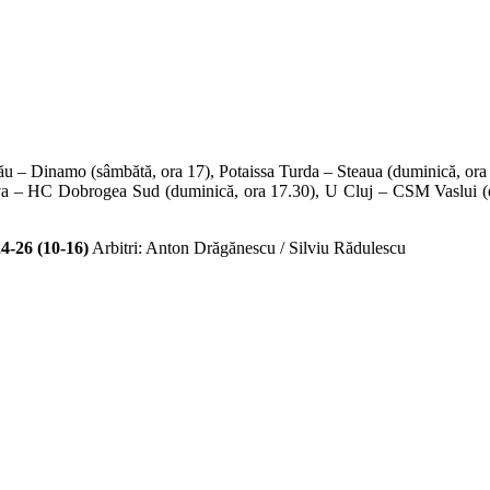
u – Dinamo (sâmbătă, ora 17), Potaissa Turda – Steaua (duminică, or
 – HC Dobrogea Sud (duminică, ora 17.30), U Cluj – CSM Vaslui (d
6 (10-16)
Arbitri: Anton Drăgănescu / Silviu Rădulescu