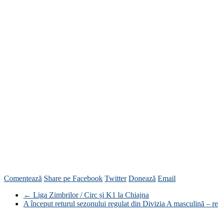
Comentează
Share pe Facebook
Twitter
Donează
Email
←
Liga Zimbrilor / Circ și K1 la Chiajna
A început returul sezonului regulat din Divizia A masculină – re