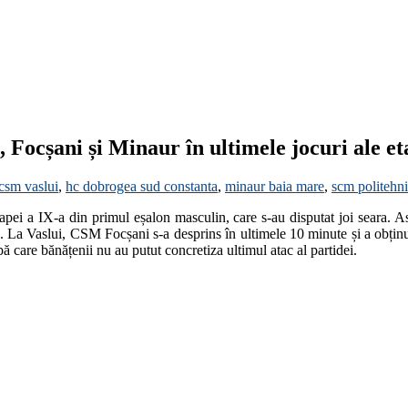
 Focșani și Minaur în ultimele jocuri ale et
csm vaslui
,
hc dobrogea sud constanta
,
minaur baia mare
,
scm politehni
tapei a IX-a din primul eșalon masculin, care s-au disputat joi seara.
. La Vaslui, CSM Focșani s-a desprins în ultimele 10 minute și a obținut
 care bănățenii nu au putut concretiza ultimul atac al partidei.