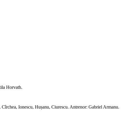
tila Horvath.
1, Cîrchea, Ionescu, Hușanu, Ciurescu. Antrenor: Gabriel Armanu.