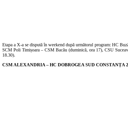
Etapa a X-a se dispută în weekend după următorul program: HC Buză
SCM Poli Timișoara – CSM Bacău (duminică, ora 17), CSU Suceava
18.30).
CSM ALEXANDRIA – HC DOBROGEA SUD CONSTANȚA 24-2