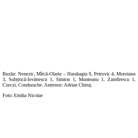
Buzău: Nenezic, Mîrcă-Olariu – Harabagiu 9, Petrovic 4, Moroianu
3, Subțirică-Iovănescu 1, Simion 1, Munteanu 1, Zamfirescu 1,
Czeczi, Condurache. Antrenor: Adrian Chiruț.
Foto: Emilia Nicolae