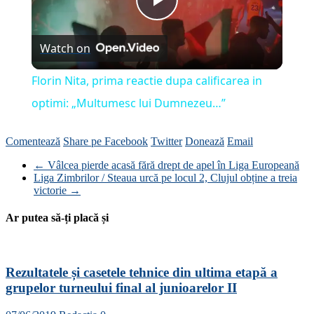
Play
Watch on
Video
Florin Nita, prima reactie dupa calificarea in
optimi: „Multumesc lui Dumnezeu…”
Comentează
Share pe Facebook
Twitter
Donează
Email
←
Vâlcea pierde acasă fără drept de apel în Liga Europeană
Liga Zimbrilor / Steaua urcă pe locul 2, Clujul obține a treia
victorie
→
Ar putea să-ți placă și
Rezultatele și casetele tehnice din ultima etapă a
grupelor turneului final al junioarelor II