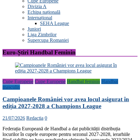
Cupe Europene
Divizia A
Echipa națională
Internațional
SEHA League
Juniori
Liga Zimbrilor
Supercupa Romaniei
Euro-Știri Handbal Feminin
Cupe Europene
Cupe Europene
Handbal feminin
Handbal
masculin
Campioanele României vor avea locul asigurat în
ediția 2027-2028 a Champions League
21/07/2026
Redactia
0
Federația Europeană de Handbal a dat publicității distribuția
locurilor în cupele europene pentru sezonul 2027-2028, ierarhiile
fiind stabilite pe baza rezultatelor obținute în sezoanele 2023/2024,