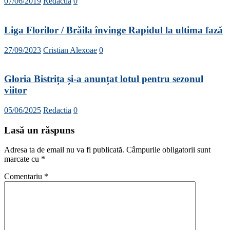
07/06/2019
Redactia
0
Liga Florilor / Brăila învinge Rapidul la ultima fază
27/09/2023
Cristian Alexoae
0
Gloria Bistrița și-a anunțat lotul pentru sezonul
viitor
05/06/2025
Redactia
0
Lasă un răspuns
Adresa ta de email nu va fi publicată.
Câmpurile obligatorii sunt
marcate cu
*
Comentariu
*