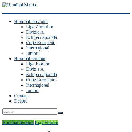
Handbal
Handbal masculin
Mania
Liga Zimbrilor
Divizia A
Fan
Echipa națională
handbal?
Cupe Europene
Ești
Internațional
acasă!
Juniori
Handbal feminin
Liga Florilor
Divizia A
Echipa națională
Cupe Europene
Internațional
Juniori
Contact
Despre
Handbal feminin
Liga Florilor