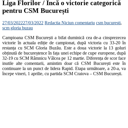
Liga Florilor / Încă o victorie categorică
pentru CSM București
27/03/2022
27/03/2022
Redactia
Niciun comentariu
csm bucuresti
,
scm gloria buzau
Campioana CSM București a bifat duminică cea de-a cinsprezecea
victorie în actuala ediție de campionat, după victoria cu 33-20 în
restanța cu SCM Gloria Buzău. Este a doua victorie la 13 goluri
obținută de bucureștence în fața unei echipe de cupe europene, după
32-19 cu SCM Râmnicu Vâlcea pe 12 martie. Diferența de scor face
inutile alte comentarii, amintim doar că CSM București este în
continuare la un punct de lidera Rapid. Etapa următoare, a 20-a, va
începe vineri, 1 aprilie, cu partida SCM Craiova – CSM București.