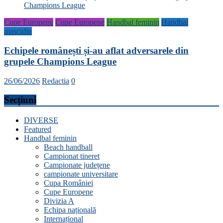
Cupe Europene
Cupe Europene
Handbal feminin
Handbal
masculin
Echipele românești și-au aflat adversarele din
grupele Champions League
26/06/2026
Redactia
0
Secțiuni
DIVERSE
Featured
Handbal feminin
Beach handball
Campionat tineret
Campionate județene
campionate universitare
Cupa României
Cupe Europene
Divizia A
Echipa națională
Internațional