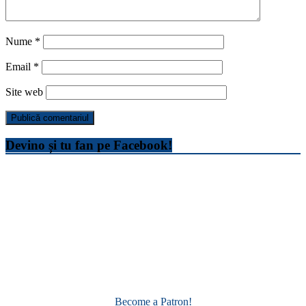
Nume
*
Email
*
Site web
Devino și tu fan pe Facebook!
Become a Patron!