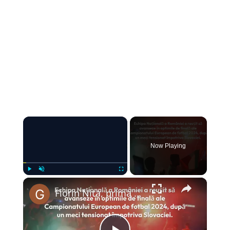
×
Now Playing
×
Play
Unmute
Fullscreen
Florin Nita, prima reactie dupa calificarea in optimi: „Multumesc lui Dumnezeu…”