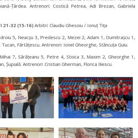
iană-Țârdea. Antrenori: Costică Petrea, Adi Brezan, Gabriela
 21-32 (15-16)
Arbitri: Claudiu Ghesoiu / Ionuț Tița
xăndroiu 5, Neacșu 3, Predescu 2, Mezei 2, Adam 1, Dumitrașcu 1,
Tucan, Fârtățescu. Antrenori: Ionel Gheorghe, Stăncuța Guiu.
ihai 7, Sărățeanu 5, Petre 4, Stoica 3, Maxim 2, Gheorghe 1,
, Șupială. Antrenori: Cristian Gherman, Florica Iliescu.