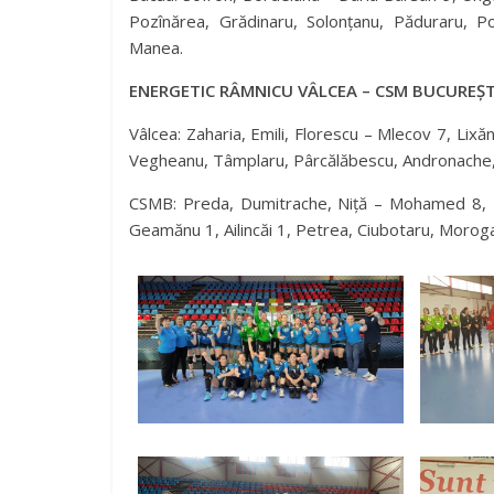
Pozînărea, Grădinaru, Solonțanu, Păduraru, Po
Manea.
ENERGETIC RÂMNICU VÂLCEA – CSM BUCUREȘTI
Vâlcea: Zaharia, Emili, Florescu – Mlecov 7, Li
Vegheanu, Tâmplaru, Pârcălăbescu, Andronache, 
CSMB: Preda, Dumitrache, Niță – Mohamed 8, M
Geamănu 1, Ailincăi 1, Petrea, Ciubotaru, Morogan