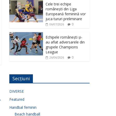
Cele trei echipe
românești din Liga
Europeană feminină vor
juca tururi preliminare
0
06/07/2026
Echipele românești și-
au aflat adversarele din
grupele Champions
League
0
26/06/2026
Secțiuni
DIVERSE
→
Featured
Handbal feminin
Beach handball