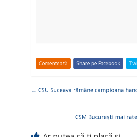
Comentează
Share pe Facebook
Twi
←
CSU Suceava rămâne campioana handbal
CSM București mai rate
Ar putea să-ți placă și