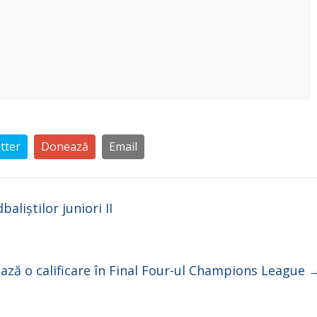
tter
Donează
Email
iștilor juniori II
ază o calificare în Final Four-ul Champions League