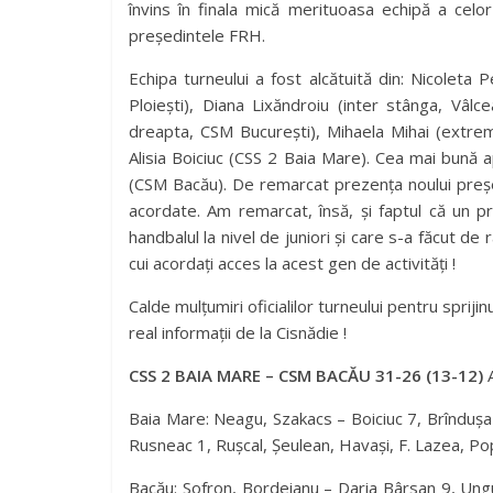
învins în finala mică merituoasa echipă a celo
președintele FRH.
Echipa turneului a fost alcătuită din: Nicolet
Ploiești), Diana Lixăndroiu (inter stânga, Vâlc
dreapta, CSM București), Mihaela Mihai (extre
Alisia Boiciuc (CSS 2 Baia Mare). Cea mai bună
(CSM Bacău). De remarcat prezența noului preșe
acordate. Am remarcat, însă, și faptul că un p
handbalul la nivel de juniori și care s-a făcut de r
cui acordați acces la acest gen de activități !
Calde mulțumiri oficialilor turneului pentru spriji
real informații de la Cisnădie !
CSS 2 BAIA MARE – CSM BACĂU 31-26 (13-12)
A
Baia Mare: Neagu, Szakacs – Boiciuc 7, Brîndușa
Rusneac 1, Rușcal, Șeulean, Havași, F. Lazea, Po
Bacău: Sofron, Bordeianu – Daria Bârsan 9, Ung