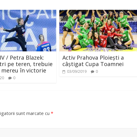
V / Petra Blazek:
Activ Prahova Ploiești a
tri pe teren, trebuie
câștigat Cupa Toamnei
i mereu în victorie
03/09/2019
0
020
0
igatorii sunt marcate cu
*