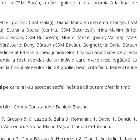
r de la CSM Bacău, a cărei galerie a fost premiată la final de
a Petre (portar, CSM Galați), Diana Manole (extremă stânga, CSM
ea), Ștefania Stoica (centru, CSM București), Irina Maxim (inter
mă dreapta, CSM București), Noemi Mezei (pivot, Vâlcea). MVP:
 apărătoare: Dany Bârsan (CSM Bacău). Golgheteră: Daria Bârsan
dinte al FRH la turneul junioarelor 1 și numărul mare de premii
remiu a fost acordat de un individ care n-are nicio legătură cu
âs la finalul alegerilor din 28 aprilie, beat criță fiind. Mare atenție
nul pe care ni l-au acordat astfel încât să vă putem oferi în timp
rbitri: Corina Constantin / Daniela Enache
 7, Groșan 5, C. Lazea 5, Zaha 3, Romaniuc 1, David 1, Danciu 1,
p. Antrenori: Simona Maior-Pașca, Claudia Cetățeanu.
ureanu 7, Dany Bârsan 6, Hermeziu 2, Dinu 1, Anchidin 1, Iancu,