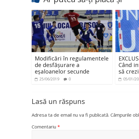
Modificări în regulamentele
EXCLUSI
de desfășurare a
Când in
eșaloanelor secunde
să crez
25/06/2019
0
05/01/2
Lasă un răspuns
Adresa ta de email nu va fi publicată.
Câmpurile obl
Comentariu
*