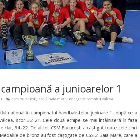
campioană a junioarelor 1
,
,
u
csm bucuresti
css 2 baia mare
energetic ramnicu valcea
tlul național în campionatul handbalistelor junioare 1, după ce a
Vâlcea, scor 32-21. Cele două echipe se mai întâlniseră în faza
clar, 34-22. De altfel, CSM București a câștigat toate cele cinci
. Medaliile de bronz au fost câștigate de CSS 2 Baia Mare, care a