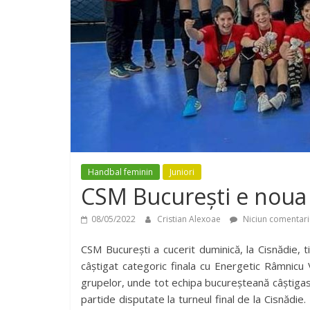
Handbal feminin
Juniori
CSM București e noua 
08/05/2022
Cristian Alexoae
Niciun comentari
CSM București a cucerit duminică, la Cisnădie, ti
câștigat categoric finala cu Energetic Râmnicu 
grupelor, unde tot echipa bucureșteană câștigase 
partide disputate la turneul final de la Cisnădie