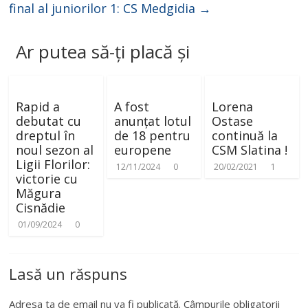
final al juniorilor 1: CS Medgidia
→
Ar putea să-ți placă și
Rapid a
A fost
Lorena
debutat cu
anunțat lotul
Ostase
dreptul în
de 18 pentru
continuă la
noul sezon al
europene
CSM Slatina !
Ligii Florilor:
12/11/2024
0
20/02/2021
1
victorie cu
Măgura
Cisnădie
01/09/2024
0
Lasă un răspuns
Adresa ta de email nu va fi publicată.
Câmpurile obligatorii