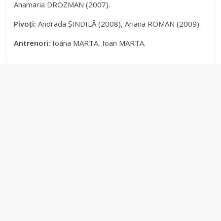
Anamaria DROZMAN (2007).
V
Pivoți:
Andrada ȘINDILĂ (2008), Ariana ROMAN (2009).
Antrenori:
Ioana MARTA, Ioan MARTA.
i
d
e
o