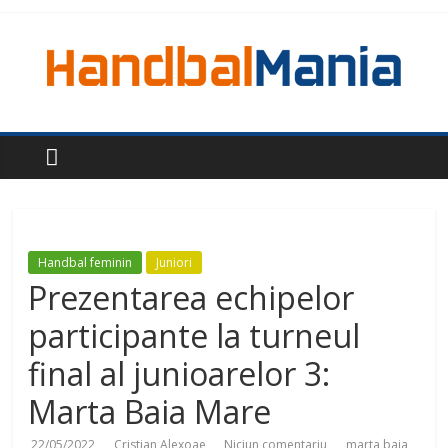
Handbal feminin
Juniori
Prezentarea echipelor
participante la turneul
final al junioarelor 3:
Marta Baia Mare
22/05/2022
Cristian Alexoae
Niciun comentariu
marta baia