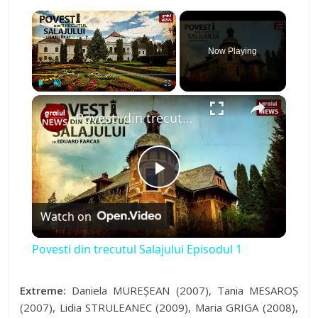
×
Now Playing
×
Play
Unmute
Fullscreen
Povesti din trecutul Salajului Episodul 1
P
Watch on
l
Povesti din trecutul Salajului Episodul 1
a
Extreme:
Daniela MUREȘEAN (2007), Tania MESAROȘ
(2007), Lidia STRULEANEC (2009), Maria GRIGA (2008),
y