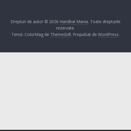
Drepturi de autor © 2026
Handbal Mania
. Toate drepturile
rezervate.
Temă: ColorMag de
ThemeGrill
. Propulsat de
WordPress
.