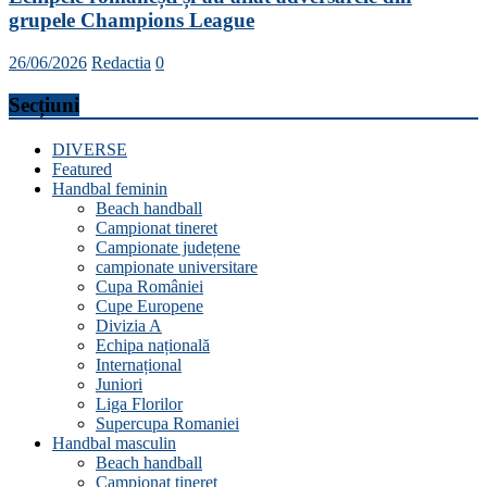
grupele Champions League
26/06/2026
Redactia
0
Secțiuni
DIVERSE
Featured
Handbal feminin
Beach handball
Campionat tineret
Campionate județene
campionate universitare
Cupa României
Cupe Europene
Divizia A
Echipa națională
Internațional
Juniori
Liga Florilor
Supercupa Romaniei
Handbal masculin
Beach handball
Campionat tineret