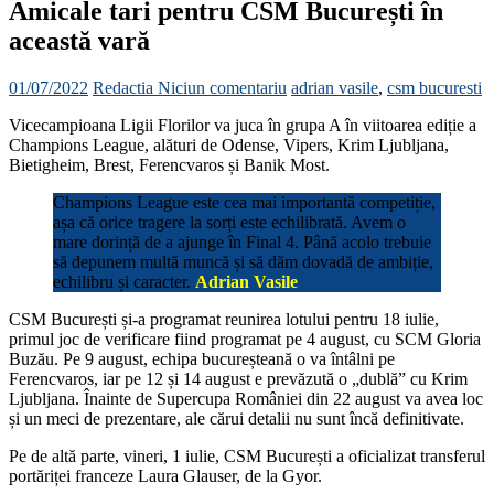
Amicale tari pentru CSM București în
această vară
01/07/2022
Redactia
Niciun comentariu
adrian vasile
,
csm bucuresti
Vicecampioana Ligii Florilor va juca în grupa A în viitoarea ediție a
Champions League, alături de Odense, Vipers, Krim Ljubljana,
Bietigheim, Brest, Ferencvaros și Banik Most.
Champions League este cea mai importantă competiție,
așa că orice tragere la sorți este echilibrată. Avem o
mare dorință de a ajunge în Final 4. Până acolo trebuie
să depunem multă muncă și să dăm dovadă de ambiție,
echilibru și caracter.
Adrian Vasile
CSM București și-a programat reunirea lotului pentru 18 iulie,
primul joc de verificare fiind programat pe 4 august, cu SCM Gloria
Buzău. Pe 9 august, echipa bucureșteană o va întâlni pe
Ferencvaros, iar pe 12 și 14 august e prevăzută o „dublă” cu Krim
Ljubljana. Înainte de Supercupa României din 22 august va avea loc
și un meci de prezentare, ale cărui detalii nu sunt încă definitivate.
Pe de altă parte, vineri, 1 iulie, CSM București a oficializat transferul
portăriței franceze Laura Glauser, de la Gyor.