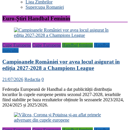
Liga Zimbrilor
Supercupa Romaniei
Euro-Știri Handbal Feminin
Cupe Europene
Cupe Europene
Handbal feminin
Handbal
masculin
Campioanele României vor avea locul asigurat în
ediția 2027-2028 a Champions League
21/07/2026
Redactia
0
Federația Europeană de Handbal a dat publicității distribuția
locurilor în cupele europene pentru sezonul 2027-2028, ierarhiile
fiind stabilite pe baza rezultatelor obținute în sezoanele 2023/2024,
2024/2025 și 2025/2026.
Cupe Europene
Cupe Europene
Handbal feminin
Handbal