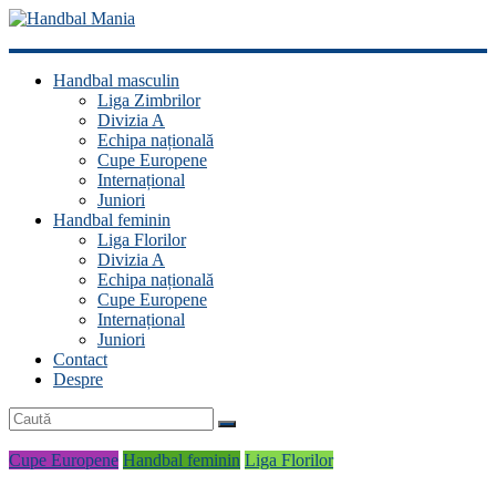
Handbal
Handbal masculin
Mania
Liga Zimbrilor
Divizia A
Fan
Echipa națională
handbal?
Cupe Europene
Ești
Internațional
acasă!
Juniori
Handbal feminin
Liga Florilor
Divizia A
Echipa națională
Cupe Europene
Internațional
Juniori
Contact
Despre
Cupe Europene
Handbal feminin
Liga Florilor