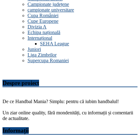
Campionate județene
campionate universitare
Cupa României
Cupe Europene
Divizia A
Echipa națională
Internațional
SEHA League
Juniori
Liga Zimbrilor
Supercupa Romaniei
Despre proiect
De ce Handbal Mania? Simplu: pentru că iubim handbalul!
Un ziar online quality, fără mondenități, cu informații și comentarii
de actualitate.
Informații