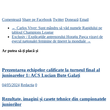
Comentează
Share pe Facebook
Twitter
Donează
Email
←
Carlos Viver: Sunt mândru să văd numele Rapidului pe
tabloul Champions League
Exclusiv / Explicațiile antrenorului Horațiu Pașca vizavi de
eșecul naționalei feminine de tineret la mondiale
→
Ar putea să-ți placă și
Prezentarea echipelor calificate la turneul final al
junioarelor 1: ACS Lucian Bute Galați
04/05/2024
Redactia
0
Rezultate, imagini și casete tehnice din campionatele
juniorilor