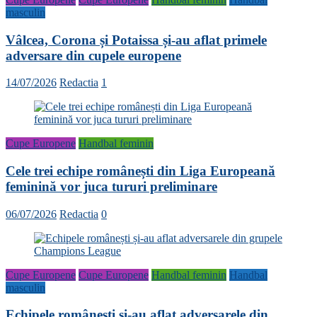
masculin
Vâlcea, Corona și Potaissa și-au aflat primele
adversare din cupele europene
14/07/2026
Redactia
1
Cupe Europene
Handbal feminin
Cele trei echipe românești din Liga Europeană
feminină vor juca tururi preliminare
06/07/2026
Redactia
0
Cupe Europene
Cupe Europene
Handbal feminin
Handbal
masculin
Echipele românești și-au aflat adversarele din