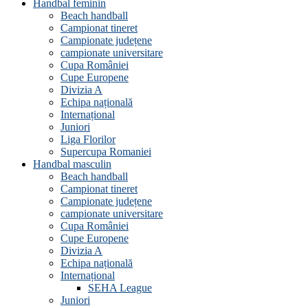
Handbal feminin
Beach handball
Campionat tineret
Campionate județene
campionate universitare
Cupa României
Cupe Europene
Divizia A
Echipa națională
Internațional
Juniori
Liga Florilor
Supercupa Romaniei
Handbal masculin
Beach handball
Campionat tineret
Campionate județene
campionate universitare
Cupa României
Cupe Europene
Divizia A
Echipa națională
Internațional
SEHA League
Juniori