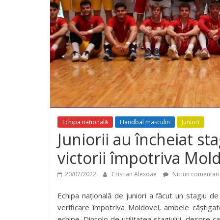
Echipa națională
Handbal masculin
Juniori
Juniorii au încheiat s
victorii împotriva Mol
20/07/2022
Cristian Alexoae
Niciun comentari
Echipa națională de juniori a făcut un stagiu de
verificare împotriva Moldovei, ambele câștigat
echipe. Dincolo de utilitatea stagiului, despre ca