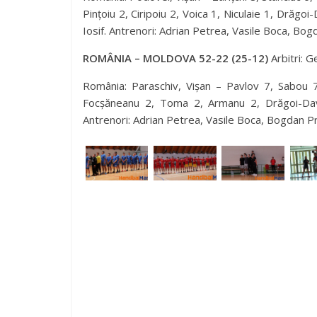
Pințoiu 2, Ciripoiu 2, Voica 1, Niculaie 1, Drăg
Iosif. Antrenori: Adrian Petrea, Vasile Boca, Bog
ROMÂNIA – MOLDOVA 52-22 (25-12)
Arbitri: 
România: Paraschiv, Vișan – Pavlov 7, Sabou 7
Focșăneanu 2, Toma 2, Armanu 2, Drăgoi-David 
Antrenori: Adrian Petrea, Vasile Boca, Bogdan Pr