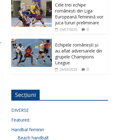
Cele trei echipe
românești din Liga
Europeană feminină vor
juca tururi preliminare
0
06/07/2026
→
Echipele românești și-
au aflat adversarele din
grupele Champions
League
0
26/06/2026
Secțiuni
DIVERSE
Featured
Handbal feminin
Beach handball