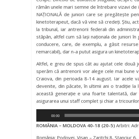
rămân unele mari semne de întrebare vizavi de 
NAȚIONALĂ de juniori care se pregătește pentr
kinetoterapeut, dacă vă vine să credeți. Știu, act
la tribunal, iar antrenorii federali din adminis
stăpân, altfel cum să lași naționala de juniori î
conducere, care, de exemplu, a găsit resurse p
remarcabil), dar n-a putut asigura un kinetoterap
Altfel, e greu de spus cât au ajutat cele două
sperăm că antrenorii vor alege cele mai bune 
Craiova, din perioada 8-14 august. Iar acele var
devenite, din păcate, în ultimii ani o tradiție l
această generație e una foarte talentată, dar 
asigurarea unui staff complet și chiar a tricourilo
Player
00:00
audio
ROMÂNIA – MOLDOVA 40-18 (20-5)
Arbitri: Ad
România: Podovei, Vișan – Zarițchi 8, Stanciuc 6,