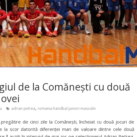
tagiul de la Comănești cu două
dovei
,
u
adrian petrea
romania handbal juniori masculin
 pregătire de cinci zile la Comănești, încheiat cu două jocuri de
e la scor datorită diferenței mari de valoare dintre cele două
re îl auziți în interviul de mai jos pe selecționerul Adrian Petrea,