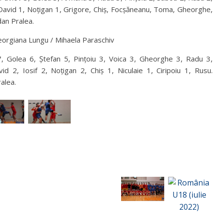
pentru
oi-David 1, Noțigan 1, Grigore, Chiș, Focșăneanu, Toma, Gheorghe,
a
dan Pralea.
mări
Georgiana Lungu / Mihaela Paraschiv
sau
micșora
, Golea 6, Ștefan 5, Pințoiu 3, Voica 3, Gheorghe 3, Radu 3,
volumul.
2, Iosif 2, Noțigan 2, Chiș 1, Niculaie 1, Ciripoiu 1, Rusu.
alea.