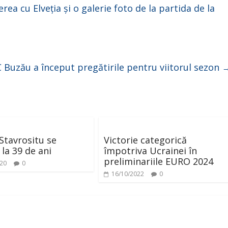
ea cu Elveția și o galerie foto de la partida de la
 Buzău a început pregătirile pentru viitorul sezon
Stavrositu se
Victorie categorică
 la 39 de ani
împotriva Ucrainei în
preliminariile EURO 2024
020
0
16/10/2022
0