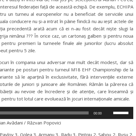
interesul federației față de această echipă. De exemplu, ECHIPA
u un turneu al europenelor nu a beneficiat de serviciile unui
uala conducere nu și-a intrat în pâine fiindcă nu au ieșit actele de
trația precedentă arată acum că ei n-au fost decât niște slugi la
n grija nimănui ??? În orice caz, un cartonaș galben și pentru noua
entru premieri la turneele finale ale juniorilor (lucru absolut
eut pentru 5 zile.
 jocuri în compania unui adversar mai mult decât modest, dar să
variante pe posturi pentru turneul M18 EHF Championship de la
iante să le aparțină în exclusivitate, fără intervențiile externe
a loturile de juniori și junioare ale României. Rămân la părerea că
băieții au nevoie de încredere și de atenție, care înseamnă și
r pentru tot lotul care evoluează în jocuri internaționale amicale.
Folosește
00:00
tastele
rian Avădani / Răzvan Popovici
săgeată
sus/jos
 Pavlov 3, Golea 3, Armanu 3, Radu 3, Pințoiu 2, Sabou 2, Rusu 2,