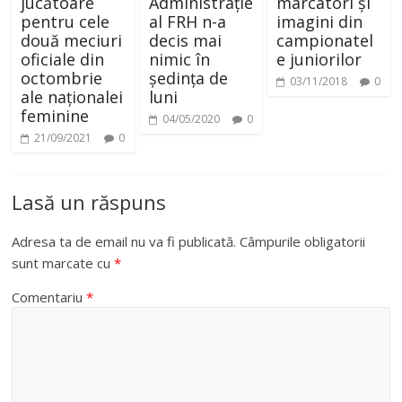
jucătoare
Administrație
marcatori și
pentru cele
al FRH n-a
imagini din
două meciuri
decis mai
campionatel
oficiale din
nimic în
e juniorilor
octombrie
ședința de
03/11/2018
0
ale naționalei
luni
feminine
04/05/2020
0
21/09/2021
0
Lasă un răspuns
Adresa ta de email nu va fi publicată.
Câmpurile obligatorii
sunt marcate cu
*
Comentariu
*