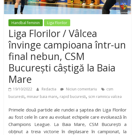
Handbal feminin
Liga Florilor
Liga Florilor / Vâlcea
învinge campioana într-un
final nebun, CSM
București câștigă la Baia
Mare
19/10/2022
Redactia
Niciun comentariu
csm
,
,
,
bucuresti
minaur baia mare
rapid bucuresti
scm ramnicu valcea
Primele două partide ale rundei a șaptea din Liga Florilor
au fost cele în care au evoluat echipele care evoluează în
Champions League. La Baia Mare, CSM București a
obținut a treia victorie în deplasare în campionat, la