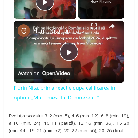
Now Playing
Play Video
×
Florin Nita, prima reactie dupa calificarea in optimi: „Multumesc lui Dumnezeu…”
P
Watch on
l
Florin Nita, prima reactie dupa calificarea in
a
optimi: „Multumesc lui Dumnezeu…”
y
Evoluția scorului: 3-2 (min. 5), 4-6 (min. 12), 6-8 (min. 19),
8-10 (min. 24), 10-11 (pauză), 12-16 (min. 36), 15-20
(min. 44), 19-21 (min. 52), 20-22 (min. 56), 20-26 (final).
V