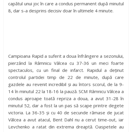
capătul unui joc în care a condus permanent după minutul
8, dar s-a desprins decisiv doar în ultimele 4 minute.
Campioana Rapid a suferit a doua înfrângere a sezonului,
pierzând la Râmnicu Vâlcea cu 37-36 un meci foarte
spectaculos, cu un final de infarct. Rapidul a deținut
controlul partidei timp de 22 de minute, după care
gazdele au revenit incredibil și au întors scorul, de la 9-
14 în minutul 22 la 18-16 la pauză. SCM Râmnicu Vâlcea a
condus aproape toată repriza a doua, a avut 31-28 în
minutul 52, dar a fost la un pas să scape printre degete
victoria. La 36-35 și cu 40 de secunde rămase de jucat
Vâlcea a avut atacul, Bent Dahl nu a cerut time-out, iar
Levchenko a ratat din extrema dreaptă. Oaspetele au