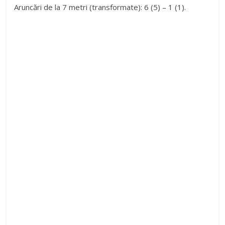
Aruncări de la 7 metri (transformate): 6 (5) – 1 (1).
i
d
e
o