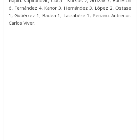
Rapid: Kapitanović, Ciucă – Korsós 7, Grozav 7, Buceschi
6, Fernández 4, Kanor 3, Hernández 3, López 2, Ostase
1, Gutiérrez 1, Badea 1, Lacrabère 1, Perianu. Antrenor:
Carlos Viver.