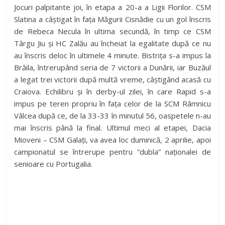
Jocuri palpitante joi, în etapa a 20-a a Ligii Florilor. CSM
Slatina a câștigat în fața Măgurii Cisnădie cu un gol înscris
de Rebeca Necula în ultima secundă, în timp ce CSM
Târgu Jiu și HC Zalău au încheiat la egalitate după ce nu
au înscris deloc în ultimele 4 minute. Bistrița s-a impus la
Brăila, întrerupând seria de 7 victorii a Dunării, iar Buzăul
a legat trei victorii după multă vreme, câștigând acasă cu
Craiova. Echilibru și în derby-ul zilei, în care Rapid s-a
impus pe teren propriu în fața celor de la SCM Râmnicu
Vâlcea după ce, de la 33-33 în minutul 56, oaspetele n-au
mai înscris până la final. Ultimul meci al etapei, Dacia
Mioveni – CSM Galați, va avea loc duminică, 2 aprilie, apoi
campionatul se întrerupe pentru ”dubla” naționalei de
senioare cu Portugalia.