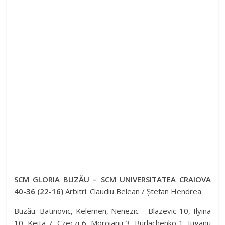
SCM GLORIA BUZĂU – SCM UNIVERSITATEA CRAIOVA
40-36 (22-16)
Arbitri: Claudiu Belean / Ștefan Hendrea
Buzău: Batinovic, Kelemen, Nenezic – Blazevic 10, Ilyina
10, Keita 7, Czeczi 6, Moroianu 3, Burlachenko 1, Iuganu