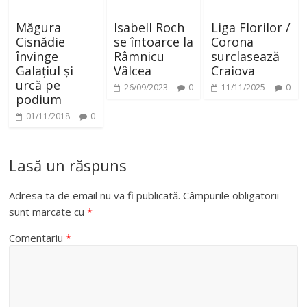
Măgura
Isabell Roch
Liga Florilor /
Cisnădie
se întoarce la
Corona
învinge
Râmnicu
surclasează
Galațiul și
Vâlcea
Craiova
urcă pe
26/09/2023
0
11/11/2025
0
podium
01/11/2018
0
Lasă un răspuns
Adresa ta de email nu va fi publicată.
Câmpurile obligatorii
sunt marcate cu
*
Comentariu
*