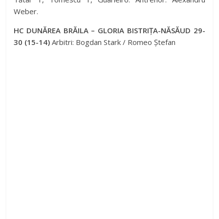
Weber.
V
HC DUNĂREA BRĂILA – GLORIA BISTRIȚA-NĂSĂUD 29-
30 (15-14)
Arbitri: Bogdan Stark / Romeo Ștefan
i
d
e
o