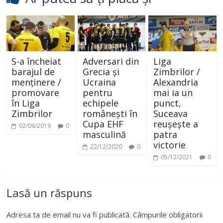
S-a încheiat
Adversari din
Liga
barajul de
Grecia și
Zimbrilor /
menținere /
Ucraina
Alexandria
promovare
pentru
mai ia un
în Liga
echipele
punct,
Zimbrilor
românești în
Suceava
Cupa EHF
reușește a
02/06/2019
0
masculină
patra
victorie
22/12/2020
0
05/12/2021
0
Lasă un răspuns
Adresa ta de email nu va fi publicată.
Câmpurile obligatorii