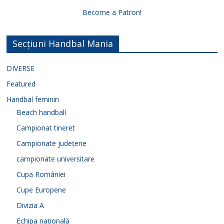
Become a Patron!
d
Secțiuni Handbal Mania
e
DIVERSE
o
Featured
Handbal feminin
Beach handball
Campionat tineret
Campionate județene
campionate universitare
Cupa României
Cupe Europene
Divizia A
Echipa națională