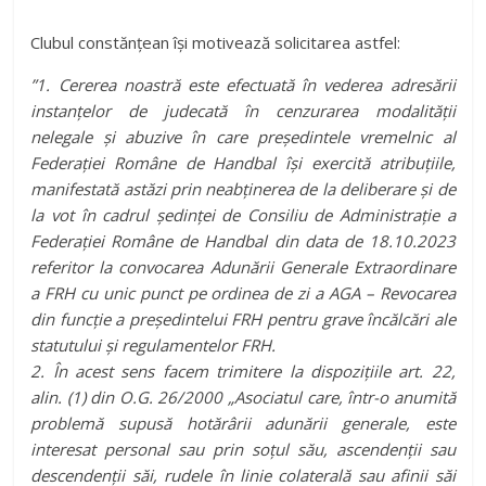
Clubul constănțean își motivează solicitarea astfel:
”1. Cererea noastră este efectuată în vederea adresării
instanțelor de judecată în cenzurarea modalității
nelegale și abuzive în care președintele vremelnic al
Federației Române de Handbal își exercită atribuțiile,
manifestată astăzi prin neabținerea de la deliberare și de
la vot în cadrul ședinței de Consiliu de Administrație a
Federației Române de Handbal din data de 18.10.2023
referitor la convocarea Adunării Generale Extraordinare
a FRH cu unic punct pe ordinea de zi a AGA – Revocarea
din funcție a președintelui FRH pentru grave încălcări ale
statutului și regulamentelor FRH.
2. În acest sens facem trimitere la dispozițiile art. 22,
alin. (1) din O.G. 26/2000 „Asociatul care, într-o anumită
problemă supusă hotărârii adunării generale, este
interesat personal sau prin soţul său, ascendenții sau
descendenții săi, rudele în linie colaterală sau afinii săi