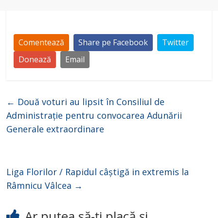
Comentează
Share pe Facebook
Twitter
Donează
Email
←
Două voturi au lipsit în Consiliul de
Administrație pentru convocarea Adunării
Generale extraordinare
Liga Florilor / Rapidul câștigă in extremis la
Râmnicu Vâlcea
→
Ar putea să-ți placă și