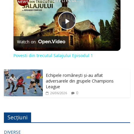
Povesti din trecutul Salajului Episodul 1
P
Watch on
l
Povesti din trecutul Salajului Episodul 1
a
Echipele românești și-au aflat
y
adversarele din grupele Champions
League
0
26/06/2026
V
i
Secțiuni
DIVERSE