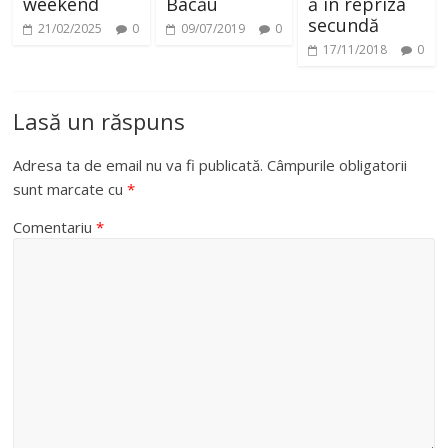
weekend
Bacău
ă în repriza
secundă
21/02/2025
0
09/07/2019
0
17/11/2018
0
Lasă un răspuns
Adresa ta de email nu va fi publicată.
Câmpurile obligatorii
sunt marcate cu
*
Comentariu
*