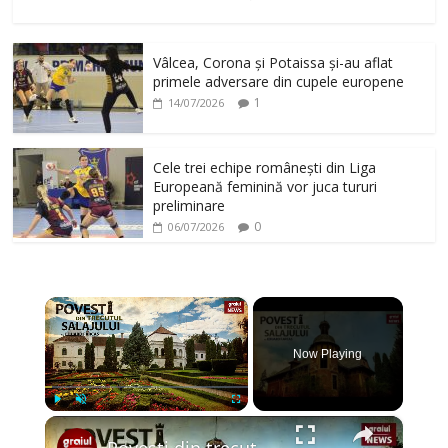
Vâlcea, Corona și Potaissa și-au aflat
primele adversare din cupele europene
1
14/07/2026
Cele trei echipe românești din Liga
Europeană feminină vor juca tururi
preliminare
0
06/07/2026
×
Now Playing
×
Play
Unmute
Fullscreen