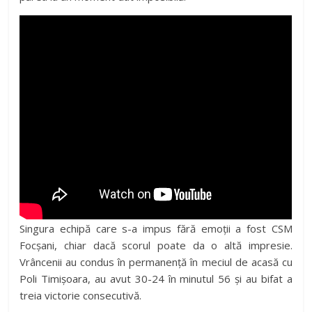
Singura echipă care s-a impus fără emoții a fost CSM
Focșani, chiar dacă scorul poate da o altă impresie.
Vrâncenii au condus în permanență în meciul de acasă cu
Poli Timișoara, au avut 30-24 în minutul 56 și au bifat a
treia victorie consecutivă.