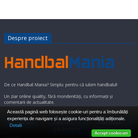
Despre proiect
De ce Handbal Mania? Simplu: pentru că iubim handbalul!
Un ziar online quality, fără mondenități, cu informații și
comentarii de actualitate.
Această pagină web folosește cookie-uri pentru a îmbunătăți
experiența de navigare și a asigura funcționalițăți adiționale.
Informații
Site-uri
Handbal
Detalii
partenere
Mania
Accept cookie-uri
Contact