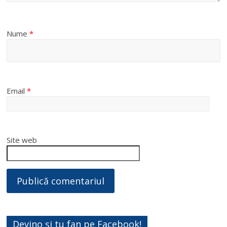
Nume
*
Email
*
Site web
Devino și tu fan pe Facebook!