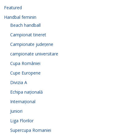
d
Featured
Handbal feminin
e
Beach handball
Campionat tineret
o
Campionate județene
campionate universitare
Cupa României
Cupe Europene
Divizia A
Echipa națională
Internațional
Juniori
Liga Florilor
Supercupa Romaniei