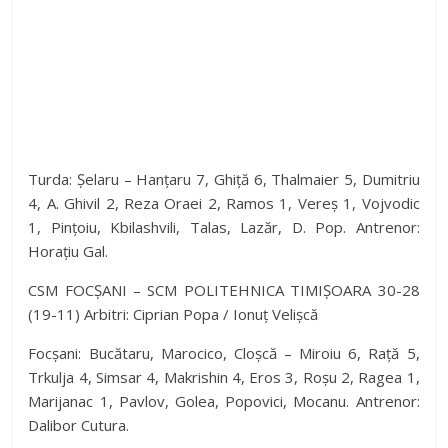
Turda: Șelaru – Hanțaru 7, Ghiță 6, Thalmaier 5, Dumitriu
4, A. Ghivil 2, Reza Oraei 2, Ramos 1, Vereș 1, Vojvodic
1, Pințoiu, Kbilashvili, Talas, Lazăr, D. Pop. Antrenor:
Horațiu Gal.
CSM FOCȘANI – SCM POLITEHNICA TIMIȘOARA 30-28
(19-11) Arbitri: Ciprian Popa / Ionuț Velișcă
Focșani: Bucătaru, Marocico, Cloșcă – Miroiu 6, Rață 5,
Trkulja 4, Simsar 4, Makrishin 4, Eros 3, Roșu 2, Ragea 1,
Marijanac 1, Pavlov, Golea, Popovici, Mocanu. Antrenor:
Dalibor Cutura.