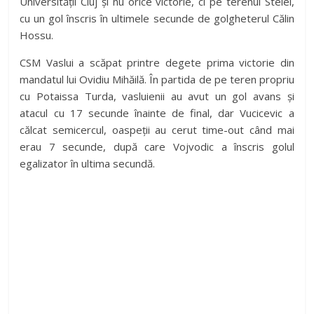
Universității Cluj și nu orice victorie, ci pe terenul Stelei,
cu un gol înscris în ultimele secunde de golgheterul Călin
Hossu.
CSM Vaslui a scăpat printre degete prima victorie din
mandatul lui Ovidiu Mihăilă. În partida de pe teren propriu
cu Potaissa Turda, vasluienii au avut un gol avans și
atacul cu 17 secunde înainte de final, dar Vucicevic a
călcat semicercul, oaspeții au cerut time-out când mai
erau 7 secunde, după care Vojvodic a înscris golul
egalizator în ultima secundă.