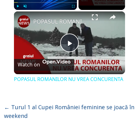
×
Play
Unmute
Fullscreen
POPASUL ROMANILOR NU VREA CONCURENTA
P
Watch on
l
POPASUL ROMANILOR NU VREA CONCURENTA
a
y
←
Turul 1 al Cupei României feminine se joacă în
weekend
V