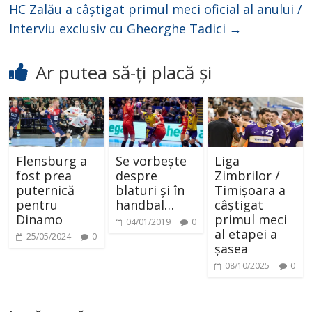
i
HC Zalău a câștigat primul meci oficial al anului /
Interviu exclusiv cu Gheorghe Tadici
→
d
Ar putea să-ți placă și
e
o
Flensburg a
Se vorbește
Liga
fost prea
despre
Zimbrilor /
puternică
blaturi și în
Timișoara a
pentru
handbal…
câștigat
Dinamo
primul meci
04/01/2019
0
al etapei a
25/05/2024
0
șasea
08/10/2025
0