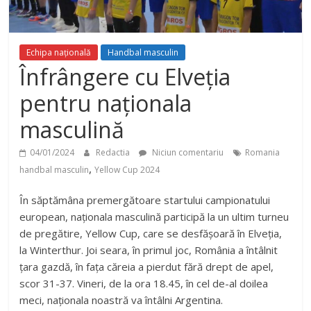
Echipa națională
Handbal masculin
Înfrângere cu Elveția
pentru naționala
masculină
04/01/2024
Redactia
Niciun comentariu
Romania
,
handbal masculin
Yellow Cup 2024
În săptămâna premergătoare startului campionatului
european, naționala masculină participă la un ultim turneu
de pregătire, Yellow Cup, care se desfășoară în Elveția,
la Winterthur. Joi seara, în primul joc, România a întâlnit
țara gazdă, în fața căreia a pierdut fără drept de apel,
scor 31-37. Vineri, de la ora 18.45, în cel de-al doilea
meci, naționala noastră va întâlni Argentina.