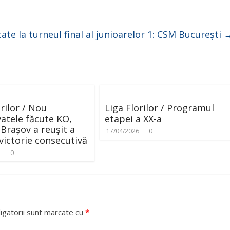
cate la turneul final al junioarelor 1: CSM București
orilor / Nou
Liga Florilor / Programul
tele făcute KO,
etapei a XX-a
Brașov a reușit a
17/04/2026
0
victorie consecutivă
4
0
igatorii sunt marcate cu
*