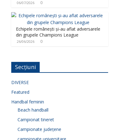
0
06/07/2026
Echipele românești și-au aflat adversarele
din grupele Champions League
0
26/06/2026
Secțiuni
DIVERSE
Featured
Handbal feminin
Beach handball
Campionat tineret
Campionate județene
campionate universitare