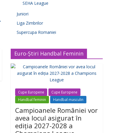
SEHA League
Juniori
→
Liga Zimbrilor
Supercupa Romaniei
Euro-Știri Handbal Feminin
Cupe Europene
Cupe Europene
Handbal feminin
Handbal masculin
Campioanele României vor
avea locul asigurat în
ediția 2027-2028 a