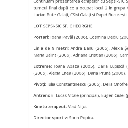
Continuăm prezentarea echipelor cu Sepsi-SIC Sfâ
turneul final după ce a ocupat locul 2 în grupa
Lucian Bute Galați, CSM Galați și Rapid București.
LOT SEPSI-SIC SF. GHEORGHE
Portari:
Ioana Pavăl (2006), Cosmina Dediu (200
Linia de 9 metri:
Andra Banu (2005), Alexia Șe
Maria Balint (2006), Adriana Cristian (2006), Ca
Extreme:
Ioana Abaza (2005), Daria Lupișcă (
(2005), Alexia Enea (2006), Daria Prună (2006).
Pivoți:
Iulia Constantinescu (2005), Delia Onofre
Antrenori:
Lucas Vitale (principal), Eugen Ciulei
Kinetoterapeut:
Vlad Nițoi.
Director sportiv:
Sorin Popica.