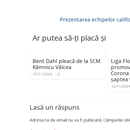
Prezentarea echipelor califi
Ar putea să-ți placă și
Bent Dahl pleacă de la SCM
Liga Fl
Râmnicu Vâlcea
promova
Corona 
07/11/2024
0
șaptea 
02/11/202
Lasă un răspuns
Adresa ta de email nu va fi publicată.
Câmpurile obl