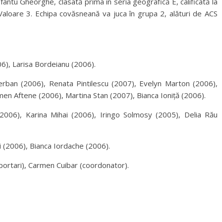
ntu Gheorghe, clasată prima în seria geografică E, calificată la
 Valoare 3. Echipa covăsneană va juca în grupa 2, alături de ACS
6), Larisa Bordeianu (2006).
rban (2006), Renata Pintilescu (2007), Evelyn Marton (2006),
rmen Aftene (2006), Martina Stan (2007), Bianca Ioniță (2006).
2006), Karina Mihai (2006), Iringo Solmosy (2005), Delia Rău
i (2006), Bianca Iordache (2006).
 (portari), Carmen Cuibar (coordonator).