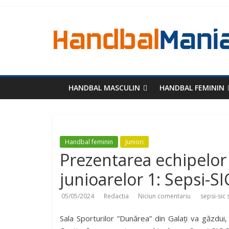
HANDBAL MASCULIN
HANDBAL FEMININ
Handbal feminin
Juniori
Prezentarea echipelor c
junioarelor 1: Sepsi-
05/05/2024
Redactia
Niciun comentariu
sepsi-sic
Sala Sporturilor ”Dunărea” din Galați va găzdui, 