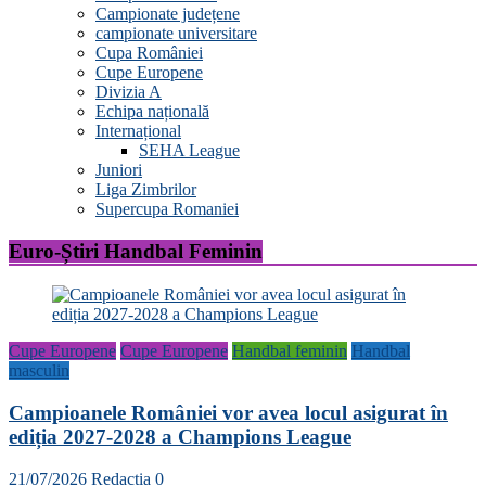
Campionate județene
campionate universitare
Cupa României
Cupe Europene
Divizia A
Echipa națională
Internațional
SEHA League
Juniori
Liga Zimbrilor
Supercupa Romaniei
Euro-Știri Handbal Feminin
Cupe Europene
Cupe Europene
Handbal feminin
Handbal
masculin
Campioanele României vor avea locul asigurat în
ediția 2027-2028 a Champions League
21/07/2026
Redactia
0