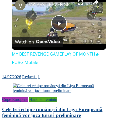
MY BEST REVENGE GAMEPLAY OF MONTH🔥PUBG Mobile
Play
Watch on
Video
MY BEST REVENGE GAMEPLAY OF MONTH🔥
PUBG Mobile
14/07/2026
Redactia
1
Cupe Europene
Handbal feminin
Cele trei echipe românești din Liga Europeană
feminină vor juca tururi preliminare