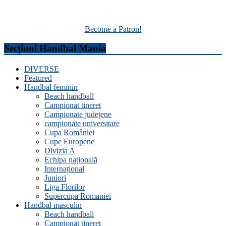
Become a Patron!
Secțiuni Handbal Mania
DIVERSE
Featured
Handbal feminin
Beach handball
Campionat tineret
Campionate județene
campionate universitare
Cupa României
Cupe Europene
Divizia A
Echipa națională
Internațional
Juniori
Liga Florilor
Supercupa Romaniei
Handbal masculin
Beach handball
Campionat tineret