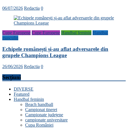
06/07/2026
Redactia
0
Cupe Europene
Cupe Europene
Handbal feminin
Handbal
masculin
Echipele românești și-au aflat adversarele din
grupele Champions League
26/06/2026
Redactia
0
Secțiuni
DIVERSE
Featured
Handbal feminin
Beach handball
Campionat tineret
Campionate județene
campionate universitare
Cupa României