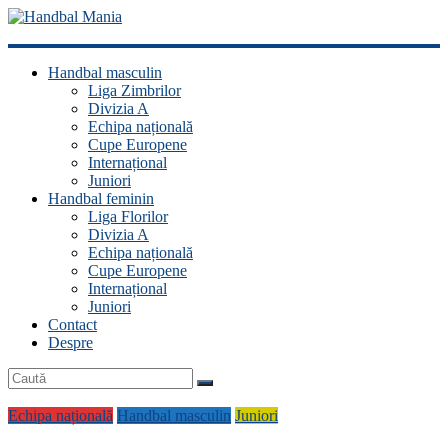
Handbal
Handbal masculin
Mania
Liga Zimbrilor
Divizia A
Fan
Echipa națională
handbal?
Cupe Europene
Ești
Internațional
acasă!
Juniori
Handbal feminin
Liga Florilor
Divizia A
Echipa națională
Cupe Europene
Internațional
Juniori
Contact
Despre
Echipa națională
Handbal masculin
Juniori