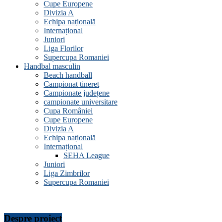
Cupe Europene
Divizia A
Echipa națională
Internațional
Juniori
Liga Florilor
Supercupa Romaniei
Handbal masculin
Beach handball
Campionat tineret
Campionate județene
campionate universitare
Cupa României
Cupe Europene
Divizia A
Echipa națională
Internațional
SEHA League
Juniori
Liga Zimbrilor
Supercupa Romaniei
Despre proiect