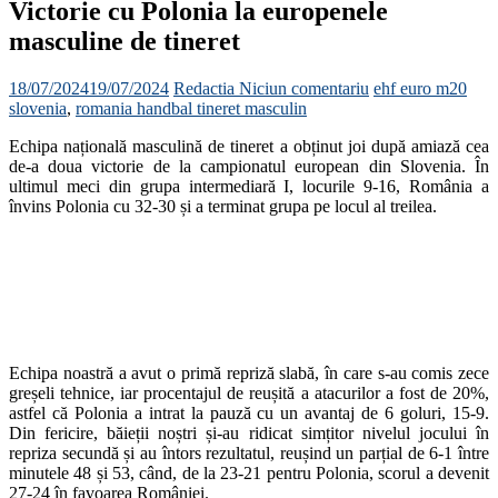
Victorie cu Polonia la europenele
masculine de tineret
18/07/2024
19/07/2024
Redactia
Niciun comentariu
ehf euro m20
slovenia
,
romania handbal tineret masculin
Echipa națională masculină de tineret a obținut joi după amiază cea
de-a doua victorie de la campionatul european din Slovenia. În
ultimul meci din grupa intermediară I, locurile 9-16, România a
învins Polonia cu 32-30 și a terminat grupa pe locul al treilea.
Echipa noastră a avut o primă repriză slabă, în care s-au comis zece
greșeli tehnice, iar procentajul de reușită a atacurilor a fost de 20%,
astfel că Polonia a intrat la pauză cu un avantaj de 6 goluri, 15-9.
Din fericire, băieții noștri și-au ridicat simțitor nivelul jocului în
repriza secundă și au întors rezultatul, reușind un parțial de 6-1 între
minutele 48 și 53, când, de la 23-21 pentru Polonia, scorul a devenit
27-24 în favoarea României.