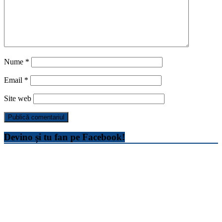
Nume
*
Email
*
Site web
Devino și tu fan pe Facebook!