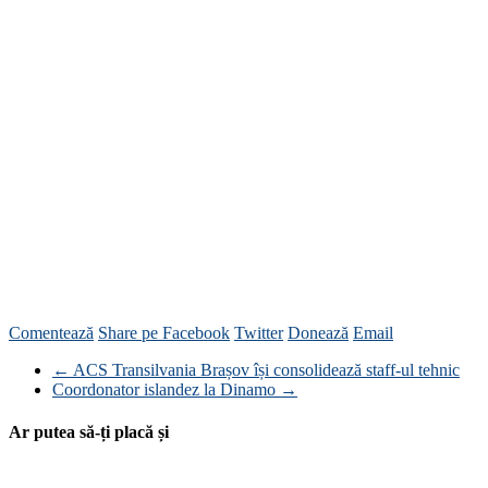
Comentează
Share pe Facebook
Twitter
Donează
Email
←
ACS Transilvania Brașov își consolidează staff-ul tehnic
Coordonator islandez la Dinamo
→
Ar putea să-ți placă și