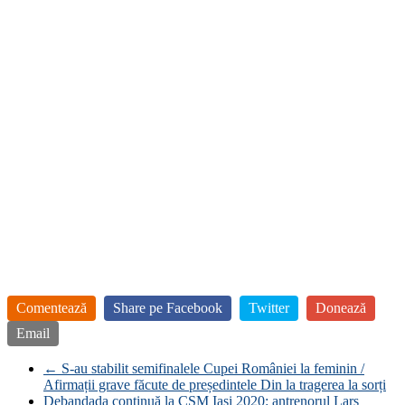
Comentează
Share pe Facebook
Twitter
Donează
Email
←
S-au stabilit semifinalele Cupei României la feminin /
Afirmații grave făcute de președintele Din la tragerea la sorți
Debandada continuă la CSM Iași 2020: antrenorul Lars