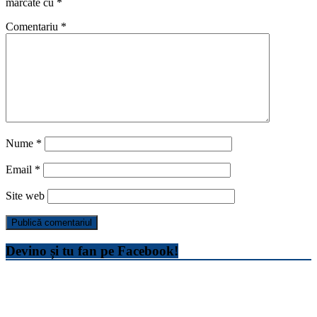
marcate cu
*
Comentariu
*
Nume
*
Email
*
Site web
Devino și tu fan pe Facebook!