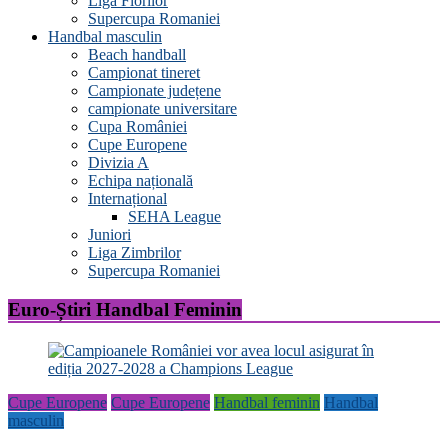
Liga Florilor
Supercupa Romaniei
Handbal masculin
Beach handball
Campionat tineret
Campionate județene
campionate universitare
Cupa României
Cupe Europene
Divizia A
Echipa națională
Internațional
SEHA League
Juniori
Liga Zimbrilor
Supercupa Romaniei
Euro-Știri Handbal Feminin
Cupe Europene
Cupe Europene
Handbal feminin
Handbal
masculin