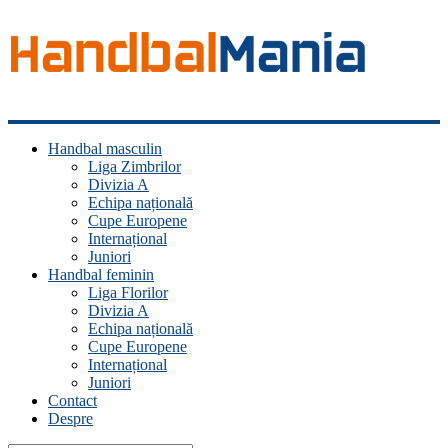
Handbal
Handbal masculin
Mania
Liga Zimbrilor
Divizia A
Fan
Echipa națională
handbal?
Cupe Europene
Ești
Internațional
acasă!
Juniori
Handbal feminin
Liga Florilor
Divizia A
Echipa națională
Cupe Europene
Internațional
Juniori
Contact
Despre