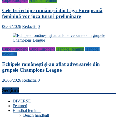
Cupe Europene
Handbal feminin
Cele trei echipe românești din Liga Europeană
feminină vor juca tururi preliminare
06/07/2026
Redactia
0
Cupe Europene
Cupe Europene
Handbal feminin
Handbal
masculin
Echipele românești și-au aflat adversarele din
grupele Champions League
26/06/2026
Redactia
0
Secțiuni
DIVERSE
Featured
Handbal feminin
Beach handball