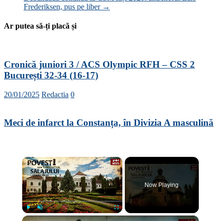
Frederiksen, pus pe liber
→
Ar putea să-ți placă și
Cronică juniori 3 / ACS Olympic RFH – CSS 2
București 32-34 (16-17)
20/01/2025
Redactia
0
Meci de infarct la Constanța, în Divizia A masculină
×
Now Playing
×
Play
Unmute
Fullscreen