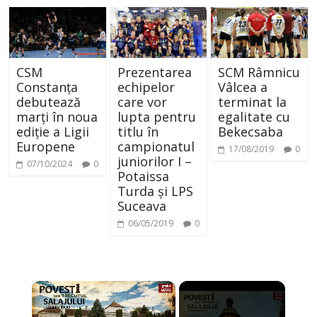
CSM
Prezentarea
SCM Râmnicu
Constanța
echipelor
Vâlcea a
debutează
care vor
terminat la
marți în noua
lupta pentru
egalitate cu
ediție a Ligii
titlu în
Bekecsaba
Europene
campionatul
17/08/2019
0
juniorilor I –
07/10/2024
0
Potaissa
Turda și LPS
Suceava
06/05/2019
0
×