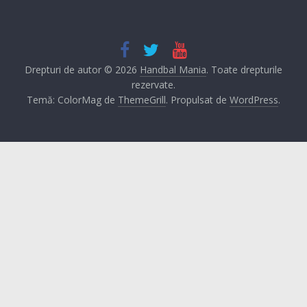
Drepturi de autor © 2026
Handbal Mania
. Toate drepturile
rezervate.
Temă: ColorMag de
ThemeGrill
. Propulsat de
WordPress
.