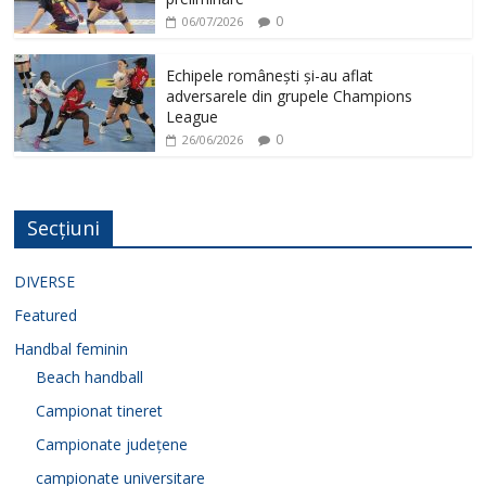
0
06/07/2026
Echipele românești și-au aflat
adversarele din grupele Champions
League
0
26/06/2026
Secțiuni
DIVERSE
Featured
Handbal feminin
Beach handball
Campionat tineret
Campionate județene
campionate universitare