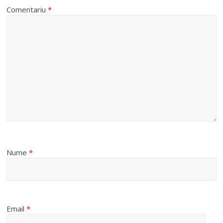
Comentariu
*
i
d
e
o
Nume
*
Email
*