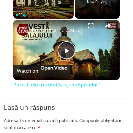
Now Playing
×
Play
Unmute
Fullscreen
Povesti din trecutul Salajului Episodul 1
P
Watch on
l
Povesti din trecutul Salajului Episodul 1
a
Lasă un răspuns
y
Adresa ta de email nu va fi publicată.
Câmpurile obligatorii
V
sunt marcate cu
*