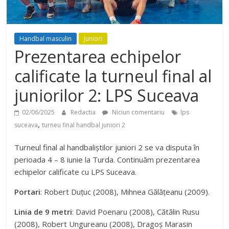
Handbal masculin
Juniori
Prezentarea echipelor
calificate la turneul final al
juniorilor 2: LPS Suceava
02/06/2025
Redactia
Niciun comentariu
lps
,
suceava
turneu final handbal juniori 2
Turneul final al handbaliștilor juniori 2 se va disputa în
perioada 4 – 8 iunie la Turda. Continuăm prezentarea
echipelor calificate cu LPS Suceava.
Portari
: Robert Duțuc (2008), Mihnea Gălățeanu (2009).
Linia de 9 metri
: David Poenaru (2008), Cătălin Rusu
(2008), Robert Ungureanu (2008), Dragoș Marasin