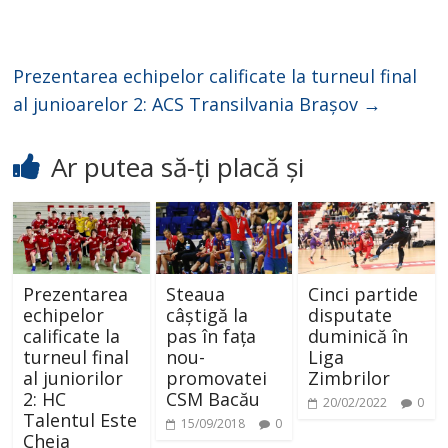
Prezentarea echipelor calificate la turneul final
al junioarelor 2: ACS Transilvania Brașov
→
Ar putea să-ți placă și
Prezentarea
Steaua
Cinci partide
echipelor
câștigă la
disputate
calificate la
pas în fața
duminică în
turneul final
nou-
Liga
al juniorilor
promovatei
Zimbrilor
2: HC
CSM Bacău
20/02/2022
0
Talentul Este
15/09/2018
0
Cheia