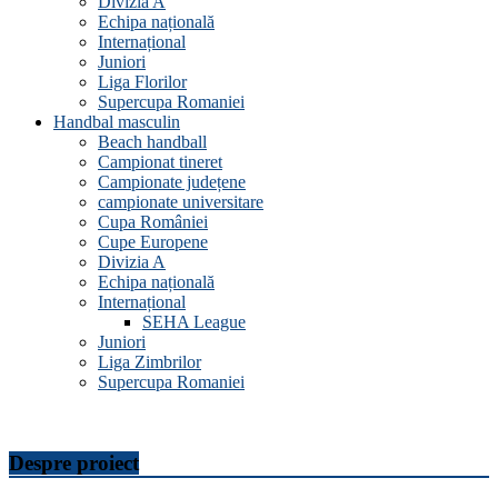
Divizia A
Echipa națională
Internațional
Juniori
Liga Florilor
Supercupa Romaniei
Handbal masculin
Beach handball
Campionat tineret
Campionate județene
campionate universitare
Cupa României
Cupe Europene
Divizia A
Echipa națională
Internațional
SEHA League
Juniori
Liga Zimbrilor
Supercupa Romaniei
Despre proiect