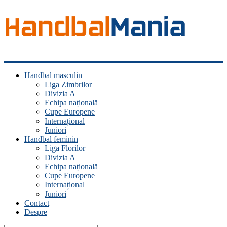
Handbal
Handbal masculin
Mania
Liga Zimbrilor
Divizia A
Fan
Echipa națională
handbal?
Cupe Europene
Ești
Internațional
acasă!
Juniori
Handbal feminin
Liga Florilor
Divizia A
Echipa națională
Cupe Europene
Internațional
Juniori
Contact
Despre