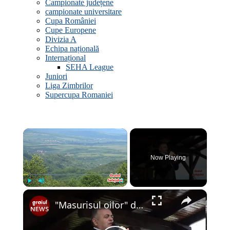
Campionate județene
campionate universitare
Cupa României
Cupe Europene
Divizia A
Echipa națională
Internațional
SEHA League
Juniori
Liga Zimbrilor
Supercupa Romaniei
×
Now Playing
×
Play
Unmute
Fullscreen
"Masurisul oilor" de la Pria editia a 53-a - 2019