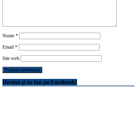
Nume
*
Email
*
Site web
Devino și tu fan pe Facebook!