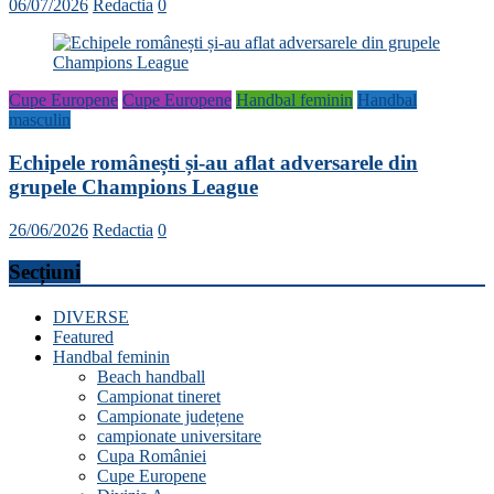
06/07/2026
Redactia
0
Cupe Europene
Cupe Europene
Handbal feminin
Handbal
masculin
Echipele românești și-au aflat adversarele din
grupele Champions League
26/06/2026
Redactia
0
Secțiuni
DIVERSE
Featured
Handbal feminin
Beach handball
Campionat tineret
Campionate județene
campionate universitare
Cupa României
Cupe Europene