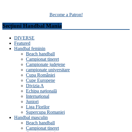
Become a Patron!
Secțiuni Handbal Mania
DIVERSE
Featured
Handbal feminin
Beach handball
Campionat tineret
Campionate județene
campionate universitare
Cupa României
Cupe Europene
Divizia A
Echipa națională
Internațional
Juniori
Liga Florilor
Supercupa Romaniei
Handbal masculin
Beach handball
Campionat tineret