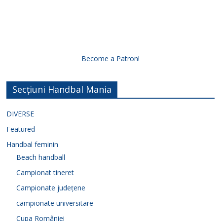
i
d
Become a Patron!
e
Secțiuni Handbal Mania
o
DIVERSE
Featured
Handbal feminin
Beach handball
Campionat tineret
Campionate județene
campionate universitare
Cupa României