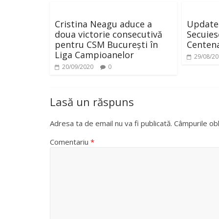
Cristina Neagu aduce a
Update 
doua victorie consecutivă
Secuies
pentru CSM București în
Centena
Liga Campioanelor
29/08/2
20/09/2020
0
Lasă un răspuns
Adresa ta de email nu va fi publicată.
Câmpurile obl
Comentariu
*