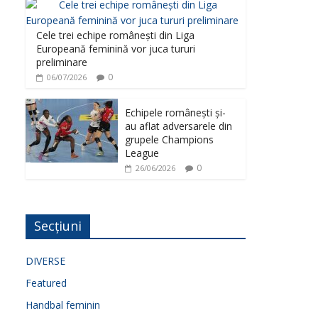
Cele trei echipe românești din Liga
Europeană feminină vor juca tururi
preliminare
0
06/07/2026
Echipele românești și-
au aflat adversarele din
grupele Champions
League
0
26/06/2026
Secțiuni
DIVERSE
Featured
Handbal feminin