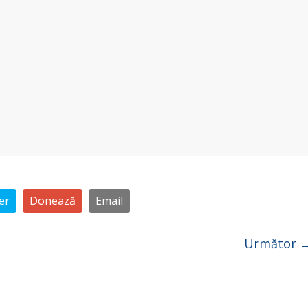
er
Donează
Email
Următor 