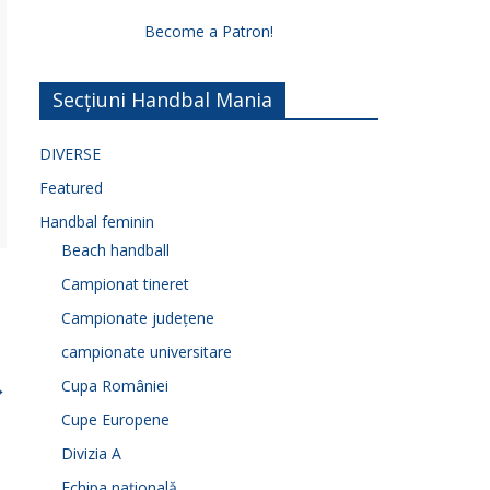
Become a Patron!
Secțiuni Handbal Mania
DIVERSE
Featured
Handbal feminin
Beach handball
Campionat tineret
Campionate județene
campionate universitare
→
Cupa României
Cupe Europene
Divizia A
Echipa națională