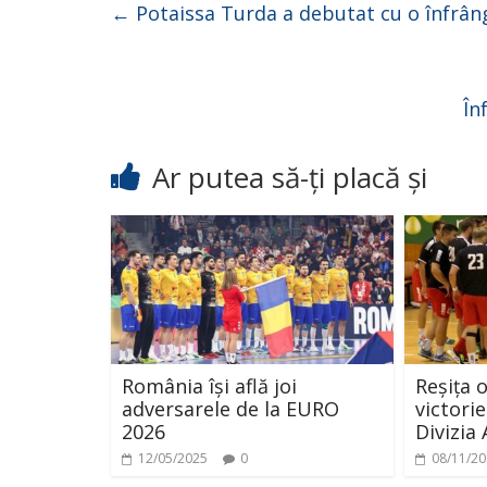
←
Potaissa Turda a debutat cu o înfrâ
În
Ar putea să-ți placă și
România își află joi
Reșița 
adversarele de la EURO
victori
2026
Divizia
12/05/2025
0
08/11/2