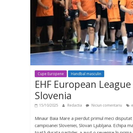
Cupe Europene
Handbal masculin
EHF European League /
Slovenia
15/10/2025
Redactia
Niciun comentariu
Minaur Baia Mare a pierdut primul meci disputat
campioanei Sloveniei, Slovan Ljubljana. Echipa m
toată durata partidei, a avut o revenire în prima