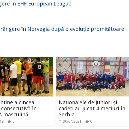
ngere în EHF European League
frângere în Norvegia după o evoluție promițătoare
obține a cincea
Naționalele de juniori și
e consecutivă în
cadeți au jucat 4 meciuri în
 A masculină
Serbia
018
0
30/04/2021
0