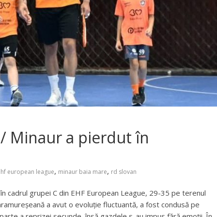
 Minaur a pierdut în
,
,
ehf european league
minaur baia mare
rd slovan
 în cadrul grupei C din EHF European League, 29-35 pe terenul
aramureșeană a avut o evoluție fluctuantă, a fost condusă pe
 parte a reprizei secunde, însă gazdele s-au impus fără emoții. În