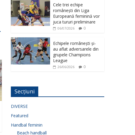
Cele trei echipe
românești din Liga
Europeană feminină vor
juca tururi preliminare
0
06/07/2026
→
Echipele românești și-
au aflat adversarele din
grupele Champions
League
0
26/06/2026
Secțiuni
DIVERSE
Featured
Handbal feminin
Beach handball