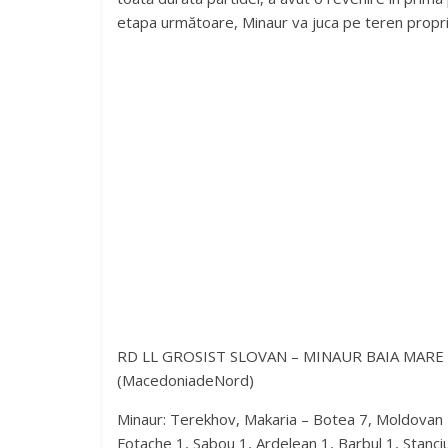
etapa următoare, Minaur va juca pe teren propriu
RD LL GROSIST SLOVAN – MINAUR BAIA MARE 35-2
(MacedoniadeNord)
Minaur: Terekhov, Makaria – Botea 7, Moldovan 4,
Fotache 1, Sabou 1, Ardelean 1, Barbul 1, Stanciu