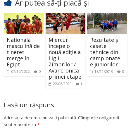
Ar putea să-ți placă și
Naționala
Miercuri
Rezultate și
masculină de
începe o
casete
tineret
nouă ediție a
tehnice din
merge în
Ligii
campionatel
Egipt
Zimbrilor /
e juniorilor
Avancronica
07/10/2022
0
18/11/2019
0
primei etape
22/08/2023
1
Lasă un răspuns
Adresa ta de email nu va fi publicată.
Câmpurile obligatorii
sunt marcate cu
*