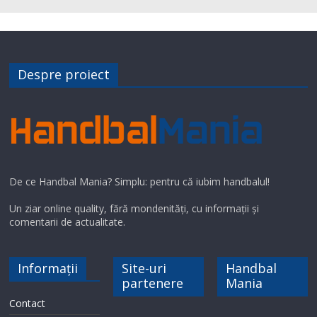
a
y
Despre proiect
V
i
d
De ce Handbal Mania? Simplu: pentru că iubim handbalul!
e
Un ziar online quality, fără mondenități, cu informații și
comentarii de actualitate.
o
Informații
Site-uri
Handbal
partenere
Mania
Contact