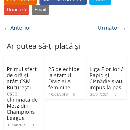
Donează
Email
← Anterior
Următor →
Ar putea să-ți placă și
Primul sfert
25 de echipe
Liga Florilor /
de oră și
la startul
Rapid și
atât: CSM
Diviziei A
Cisnădie s-au
București
feminine
impus la pas
este
10/08/2019
0
26/04/2021
0
eliminată de
Metz din
Champions
League
13/04/2019
0