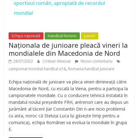
sportivul român, apropiată de recordul
y
mondial
V
Echipa națională
Handbal feminin
Juniori
Naționala de junioare pleacă vineri la
i
mondialele din Macedonia de Nord
28/07/2022
Cristian Alexoae
Niciun comentariu
d
,
campionat mondial handbal u18
Romania handbal junioare
Echipa națională de junioare va pleca vineri dimineață către
e
Macedonia de Nord, cu escală la Viena, pentru a participa la
campionatele mondiale. Cu o conducere tehnică instalată în
o
mandatul noului președinte FRH, antrenori care au depus un
jurământ al tăcerii (iar Constantin Din n-are nicio problemă
cu asta, noroc că Steluța Luca își găsește timp pentru a
comunica), echipa României va evolua la mondiale în grupa
E.