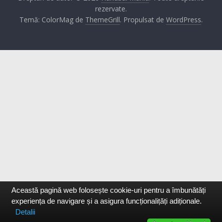
rezervate.
Temă: ColorMag de
ThemeGrill
. Propulsat de
WordPress
.
Această pagină web folosește cookie-uri pentru a îmbunătăți
experiența de navigare și a asigura funcționalițăți adiționale.
Detalii