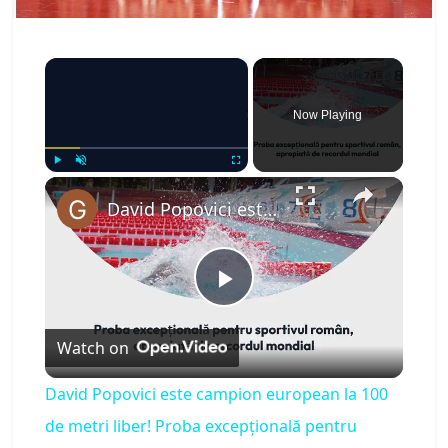
×
Now Playing
×
Play
Unmute
Fullscreen
David Popovici este campion european la 100 de metri liber! Proba excepțională pentru sportivul român, apropiată de recordul mondial
P
Watch on
l
David Popovici este campion european la 100
a
de metri liber! Proba excepțională pentru