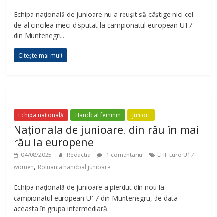
Echipa națională de junioare nu a reușit să câștige nici cel
de-al cincilea meci disputat la campionatul european U17
din Muntenegru.
Citește mai mult
Echipa națională
Handbal feminin
Juniori
Naționala de junioare, din rău în mai
rău la europene
04/08/2025
Redactia
1 comentariu
EHF Euro U17
,
women
Romania handbal junioare
Echipa națională de junioare a pierdut din nou la
campionatul european U17 din Muntenegru, de data
aceasta în grupa intermediară.