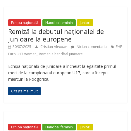
Echipa națională
Handbal feminin
Juniori
Remiză la debutul naționalei de
junioare la europene
30/07/2025
Cristian Alexoae
Niciun comentariu
EHF
,
Euro U17 women
Romania handbal junioare
Echipa națională de junioare a încheiat la egalitate primul
meci de la campionatul european U17, care a început
miercuri la Podgorica.
Citește mai mult
Echipa națională
Handbal feminin
Juniori