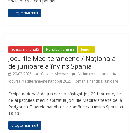
finala mică a competiției.
Citește mai mult
Echipa națională
Handbal feminin
Juniori
Jocurile Mediteraneene / Naționala
de junioare a învins Spania
20/02/2025
Cristian Alexoae
Niciun comentariu
,
Jocurile Mediteraneene handbal 2025
Romania handbal junioare
Echipa națională de junioare a câștigat joi, 20 februarie, cel
de-al patrulea meci disputat la Jocurile Mediteraneene de la
Podgorica. Tinerele handbaliste românce au învins Spania cu
18-13.
Citește mai mult