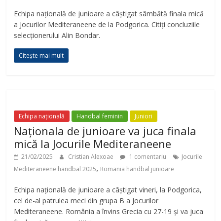
Echipa națională de junioare a câștigat sâmbătă finala mică
a Jocurilor Mediteraneene de la Podgorica. Citiți concluziile
selecționerului Alin Bondar.
Citește mai mult
Echipa națională
Handbal feminin
Juniori
Naționala de junioare va juca finala
mică la Jocurile Mediteraneene
21/02/2025
Cristian Alexoae
1 comentariu
Jocurile
,
Mediteraneene handbal 2025
Romania handbal junioare
Echipa națională de junioare a câștigat vineri, la Podgorica,
cel de-al patrulea meci din grupa B a Jocurilor
Mediteraneene. România a învins Grecia cu 27-19 și va juca