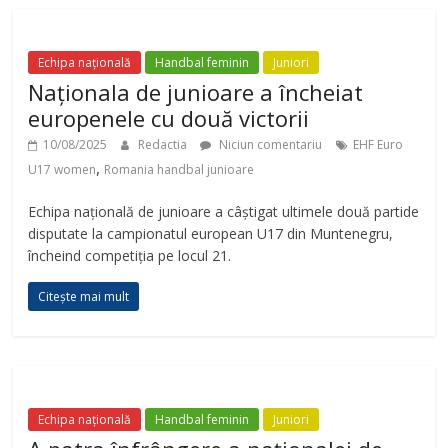
Echipa națională
Handbal feminin
Juniori
Naționala de junioare a încheiat
europenele cu două victorii
10/08/2025
Redactia
Niciun comentariu
EHF Euro
,
U17 women
Romania handbal junioare
Echipa națională de junioare a câștigat ultimele două partide
disputate la campionatul european U17 din Muntenegru,
încheind competiția pe locul 21.
Citește mai mult
Echipa națională
Handbal feminin
Juniori