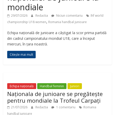
mondiale
29/07/2026
Redactia
Niciun comentariu
Ihf world
,
championship U18 women
Romania handbal junioare
Echipa națională de junioare a câștigat la scor prima partidă
din cadrul campionatului mondial U18, care a început
miercuri, în țara noastră.
Citește mai mult
Echipa națională
Handbal feminin
Juniori
Naționala de junioare se pregătește
pentru mondiale la Trofeul Carpați
21/07/2026
Redactia
1 comentariu
Romania
handbal junioare