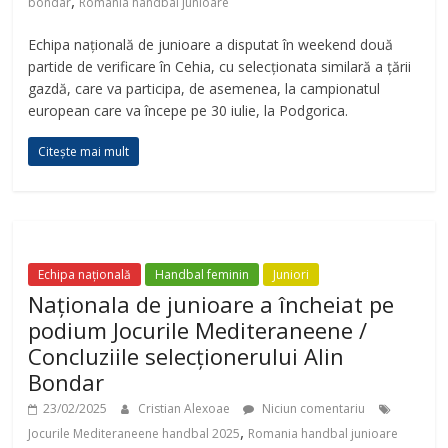
i
,
bondar
Romania handbal junioare
Echipa națională de junioare a disputat în weekend două
d
partide de verificare în Cehia, cu selecționata similară a țării
gazdă, care va participa, de asemenea, la campionatul
european care va începe pe 30 iulie, la Podgorica.
e
Citește mai mult
o
Echipa națională
Handbal feminin
Juniori
Naționala de junioare a încheiat pe
podium Jocurile Mediteraneene /
Concluziile selecționerului Alin
Bondar
23/02/2025
Cristian Alexoae
Niciun comentariu
,
Jocurile Mediteraneene handbal 2025
Romania handbal junioare