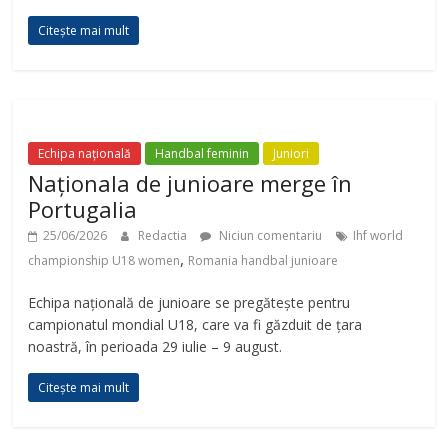
Citește mai mult
Echipa națională
Handbal feminin
Juniori
Naționala de junioare merge în
Portugalia
25/06/2026
Redactia
Niciun comentariu
Ihf world
,
championship U18 women
Romania handbal junioare
Echipa națională de junioare se pregătește pentru
campionatul mondial U18, care va fi găzduit de țara
noastră, în perioada 29 iulie – 9 august.
Citește mai mult