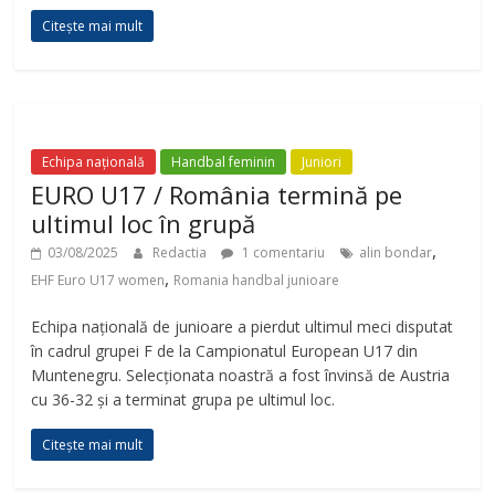
Citește mai mult
Echipa națională
Handbal feminin
Juniori
EURO U17 / România termină pe
ultimul loc în grupă
,
03/08/2025
Redactia
1 comentariu
alin bondar
,
EHF Euro U17 women
Romania handbal junioare
Echipa națională de junioare a pierdut ultimul meci disputat
în cadrul grupei F de la Campionatul European U17 din
Muntenegru. Selecționata noastră a fost învinsă de Austria
cu 36-32 și a terminat grupa pe ultimul loc.
Citește mai mult