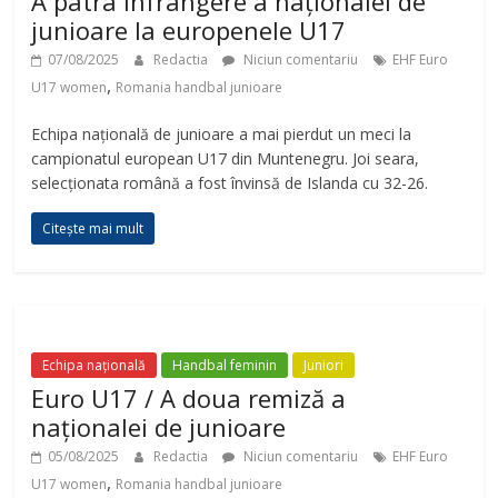
A patra înfrângere a naționalei de
junioare la europenele U17
07/08/2025
Redactia
Niciun comentariu
EHF Euro
,
U17 women
Romania handbal junioare
Echipa națională de junioare a mai pierdut un meci la
campionatul european U17 din Muntenegru. Joi seara,
selecționata română a fost învinsă de Islanda cu 32-26.
Citește mai mult
Echipa națională
Handbal feminin
Juniori
Euro U17 / A doua remiză a
naționalei de junioare
05/08/2025
Redactia
Niciun comentariu
EHF Euro
,
U17 women
Romania handbal junioare