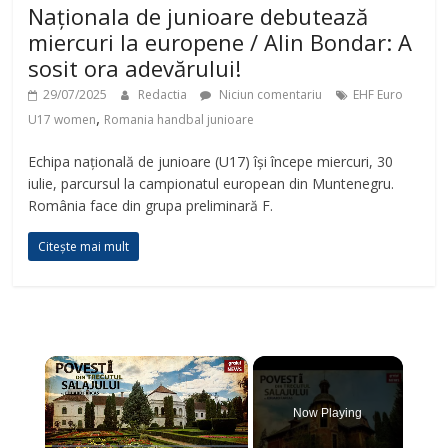
Naționala de junioare debutează
miercuri la europene / Alin Bondar: A
sosit ora adevărului!
29/07/2025
Redactia
Niciun comentariu
EHF Euro
,
U17 women
Romania handbal junioare
Echipa națională de junioare (U17) își începe miercuri, 30
iulie, parcursul la campionatul european din Muntenegru.
România face din grupa preliminară F.
Citește mai mult
×
Now Playing