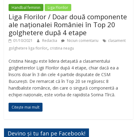
Handbal feminin
Liga Florilor
Liga Florilor / Doar două componente
ale naționalei României în Top 20
golghetere după 4 etape
01/10/2021
Redactia
Niciun comentariu
clasament
,
golghetere liga florilor
cristina neagu
Cristina Neagu este lidera detașată a clasamentului
golgheterelor Ligii Florilor după 4 etape, chiar dacă ea a
înscris doar în 3 din cele 4 partide disputate de CSM
București. De remarcat că în Top 20 se regăsesc 8
handbaliste românce, din care o singură componentă a
echipei naționale, este vorba de rapidista Sorina Tîrcă.
Citește mai mult
Devino și tu fan pe Facebook!