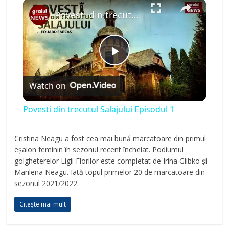
×
Play
Unmute
Fullscreen
Povesti din trecutul Salajului Episodul 1
P
Watch on
l
Povesti din trecutul Salajului Episodul 1
a
Cristina Neagu a fost cea mai bună marcatoare din primul
eșalon feminin în sezonul recent încheiat. Podiumul
y
golgheterelor Ligii Florilor este completat de Irina Glibko și
Marilena Neagu. Iată topul primelor 20 de marcatoare din
V
sezonul 2021/2022.
Citește mai mult
i