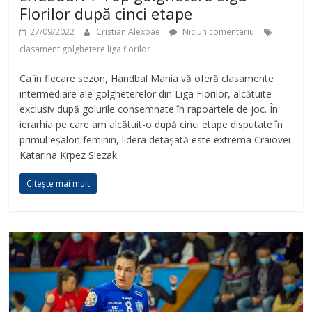
Florilor după cinci etape
27/09/2022
Cristian Alexoae
Niciun comentariu
clasament golghetere liga florilor
Ca în fiecare sezon, Handbal Mania vă oferă clasamente
intermediare ale golgheterelor din Liga Florilor, alcătuite
exclusiv după golurile consemnate în rapoartele de joc. În
ierarhia pe care am alcătuit-o după cinci etape disputate în
primul eșalon feminin, lidera detașată este extrema Craiovei
Katarina Krpez Slezak.
Citește mai mult