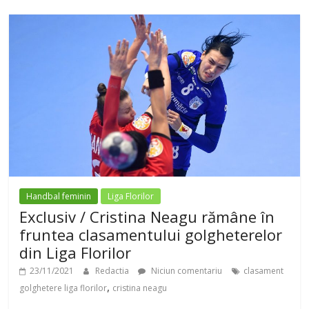
d
e
o
Handbal feminin
Liga Florilor
Exclusiv / Cristina Neagu rămâne în
fruntea clasamentului golgheterelor
din Liga Florilor
23/11/2021
Redactia
Niciun comentariu
clasament
,
golghetere liga florilor
cristina neagu