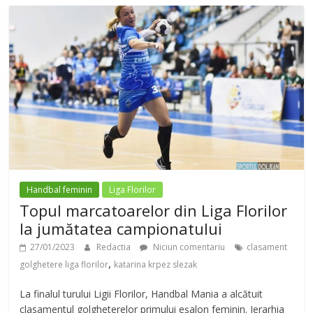
Handbal feminin
Liga Florilor
Topul marcatoarelor din Liga Florilor
la jumătatea campionatului
27/01/2023
Redactia
Niciun comentariu
clasament
,
golghetere liga florilor
katarina krpez slezak
La finalul turului Ligii Florilor, Handbal Mania a alcătuit
clasamentul golgheterelor primului eșalon feminin. Ierarhia