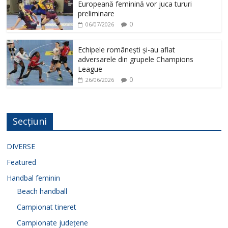
Europeană feminină vor juca tururi
preliminare
0
06/07/2026
Echipele românești și-au aflat
adversarele din grupele Champions
League
0
26/06/2026
Secțiuni
DIVERSE
Featured
Handbal feminin
Beach handball
Campionat tineret
Campionate județene