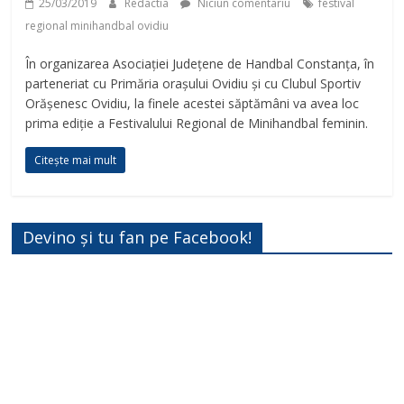
25/03/2019
Redactia
Niciun comentariu
festival
regional minihandbal ovidiu
În organizarea Asociației Județene de Handbal Constanța, în
parteneriat cu Primăria orașului Ovidiu și cu Clubul Sportiv
Orășenesc Ovidiu, la finele acestei săptămâni va avea loc
prima ediție a Festivalului Regional de Minihandbal feminin.
Citește mai mult
Devino și tu fan pe Facebook!