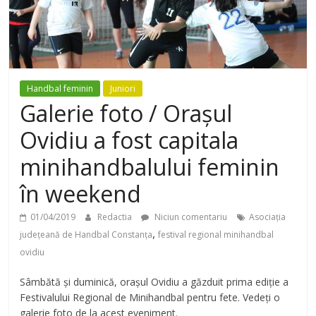
Handbal feminin
Juniori
Galerie foto / Orașul
Ovidiu a fost capitala
minihandbalului feminin
în weekend
01/04/2019
Redactia
Niciun comentariu
Asociația
,
județeană de Handbal Constanța
festival regional minihandbal
ovidiu
Sâmbătă și duminică, orașul Ovidiu a găzduit prima ediție a
Festivalului Regional de Minihandbal pentru fete. Vedeți o
galerie foto de la acest eveniment.