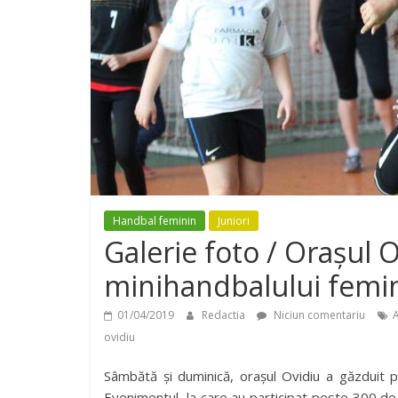
Handbal feminin
Juniori
Galerie foto / Orașul O
minihandbalului femi
01/04/2019
Redactia
Niciun comentariu
ovidiu
Sâmbătă și duminică, orașul Ovidiu a găzduit p
Evenimentul, la care au participat peste 300 de