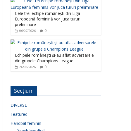
Cele trei echipe românești din Liga
Europeană feminină vor juca tururi
preliminare
0
06/07/2026
Echipele românești și-au aflat adversarele
din grupele Champions League
0
26/06/2026
Secțiuni
DIVERSE
Featured
Handbal feminin
Beach handball