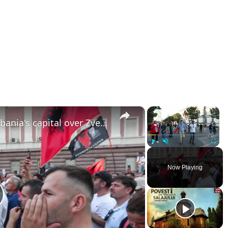
×
×
Albania: Protests continue in Albania's capital over Zvernec tourism project.
Play
Unmute
Fullsc
Now Playing