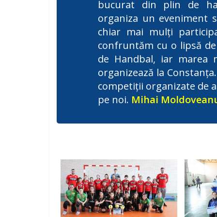
bucurat din plin de ha
organiza un eveniment si
chiar mai mulți particip
confruntăm cu o lipsă de 
de Handbal, iar marea ma
organizează la Constanța. 
competiții organizate de al
pe noi.
Mihai Moldoveanu 