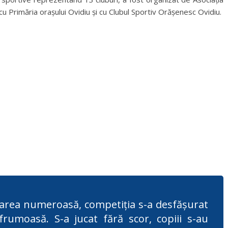
u Primăria orașului Ovidiu și cu Clubul Sportiv Orășenesc Ovidiu.
area numeroasă, competiția s-a desfășurat
frumoasă. S-a jucat fără scor, copiii s-au