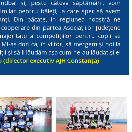
ndbal și, peste câteva săptămâni, vom
milar pentru băieți, la care sper să avem
anți. Din păcate, în regiunea noastră ne
cooperare din partea Asociațiilor Județene
joritate a competițiilor pentru copii se
Mi-aș dori ca, în viitor, să mergem și noi la
ții și să îi lăudăm așa cum ne-au lăudat și ei
(director executiv AJH Constanța)