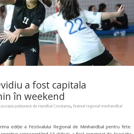
vidiu a fost capitala
nin în weekend
,
Asociația județeană de Handbal Constanța
festival regional minihandbal
rima ediție a Festivalului Regional de Minihandbal pentru fete.
 sportive reprezentând 13 cluburi, a fost organizat de Asociația